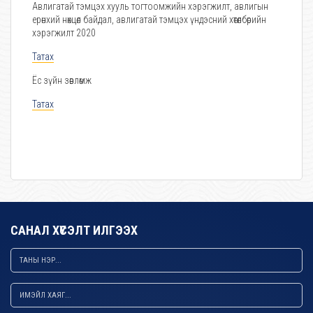
Авлигатай тэмцэх хууль тогтоомжийн хэрэгжилт, авлигын
ерөнхий нөхцөл байдал, авлигатай тэмцэх үндэсний хөтөлбөрийн
хэрэгжилт 2020
Татах
Ёс зүйн зөвлөмж
Татах
САНАЛ ХҮСЭЛТ ИЛГЭЭХ