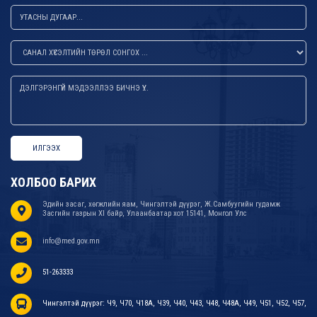
ИЛГЭЭХ
ХОЛБОО БАРИХ
Эдийн засаг, хөгжлийн яам, Чингэлтэй дүүрэг, Ж.Самбуугийн гудамж
Засгийн газрын XI байр, Улаанбаатар хот 15141, Монгол Улс
info@med.gov.mn
51-263333
Чингэлтэй дүүрэг: Ч9, Ч70, Ч18А, Ч39, Ч40, Ч43, Ч48, Ч48А, Ч49, Ч51, Ч52, Ч57,