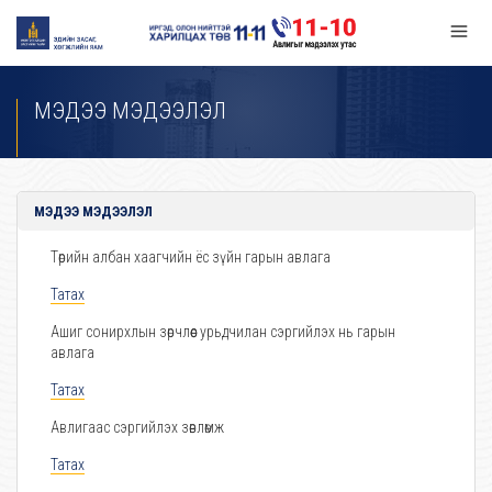
МЭДЭЭ МЭДЭЭЛЭЛ
МЭДЭЭ МЭДЭЭЛЭЛ
Төрийн албан хаагчийн ёс зүйн гарын авлага
Татах
Ашиг сонирхлын зөрчлөөс урьдчилан сэргийлэх нь гарын
авлага
Татах
Авлигаас сэргийлэх зөвлөмж
Татах