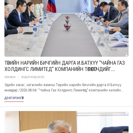
ТӨРИЙН НАРИЙН БИЧГИЙН ДАРГА И.БАТХҮҮ “ЧАЙНА ГАЗ
ХОЛДИНГС ЛИМИТЕД” КОМПАНИЙН ТӨЛӨӨЛӨГЧДИЙГ
ХҮЛЭЭН АВЧ УУЛЗЛАА
2026-08-04
МЭДЭЭ МЭДЭЭЛЭЛ
,
Эдийн засаг, хөгжлийн яамны Төрийн нарийн бичгийн дарга И.Батхүү
өнөөдөр /2026.08.04/ “Чайна Газ Холдингс Лимитед” компанийн хилийн
чанад дахь бизнесийн газрын ерөнхий менежер бөгөөд Стратегийн хөрөнгө
ДЭЛГЭРЭНГҮЙ
оруулалт, хөгжлийн төвийн ерөнхий менежер Чан Лианыг хүлээн авч
уулзлаа.