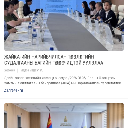
ЖАЙКА-ИЙН НАРИЙВЧИЛСАН ТӨЛӨВЛӨЛТИЙН
СУДАЛГААНЫ БАГИЙН ТӨЛӨӨЛӨГЧИДТЭЙ УУЛЗЛАА
2026-08-05
МЭДЭЭ МЭДЭЭЛЭЛ
,
Эдийн засаг, хөгжлийн яаманд өнөөдөр /2026.08.06/ Японы Олон улсын
хамтын ажиллагааны байгууллага (JICA)-ын Нарийвчилсан төлөвлөлтийн
судалгааны багийн төлөөлөгчидтэй уулзалт зохион байгууллаа.
ДЭЛГЭРЭНГҮЙ