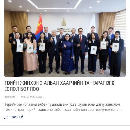
ТӨРИЙН ЖИНХЭНЭ АЛБАН ХААГЧИЙН ТАНГАРАГ ӨРГӨХ
ЁСЛОЛ БОЛЛОО
2026-07-09
МЭДЭЭ МЭДЭЭЛЭЛ
,
Төрийн захиргааны албан тушаалд анх удаа, хууль ёсны дагуу жинхлэн
томилогдсон төрийн жинхэнэ албан хаагчийн тангараг өргүүлэх ёслол
2026 оны 07 дугаар сарын 09-ны өдөр боллоо.
ДЭЛГЭРЭНГҮЙ