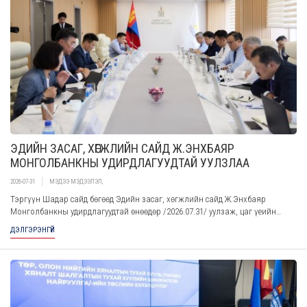
ЭДИЙН ЗАСАГ, ХӨГЖЛИЙН САЙД Ж.ЭНХБАЯР
МОНГОЛБАНКНЫ УДИРДЛАГУУДТАЙ УУЛЗЛАА
2026-07-31
МЭДЭЭ МЭДЭЭЛЭЛ
,
Тэргүүн Шадар сайд бөгөөд Эдийн засаг, хөгжлийн сайд Ж.Энхбаяр
Монголбанкны удирдлагуудтай өнөөдөр /2026.07.31/ уулзаж, цаг үеийн
асуудлаар мэдээлэл сонслоо.
ДЭЛГЭРЭНГҮЙ