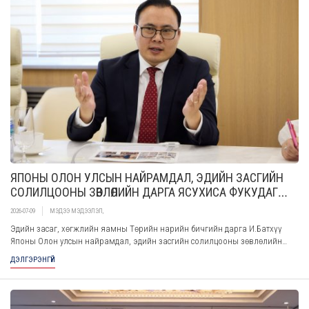
ЯПОНЫ ОЛОН УЛСЫН НАЙРАМДАЛ, ЭДИЙН ЗАСГИЙН
СОЛИЛЦООНЫ ЗӨВЛӨЛИЙН ДАРГА ЯСУХИСА ФУКУДАГ
ХҮЛЭЭН АВЧ УУЛЗЛАА
2026-07-09
МЭДЭЭ МЭДЭЭЛЭЛ
,
Эдийн засаг, хөгжлийн яамны Төрийн нарийн бичгийн дарга И.Батхүү
Японы Олон улсын найрамдал, эдийн засгийн солилцооны зөвлөлийн
дарга Ясухиса Фукуда тэргүүтэй төлөөлөгчдийг 2026 оны 7 дугаар сарын 09-
ДЭЛГЭРЭНГҮЙ
ний өдөр хүлээн авч уулзлаа.