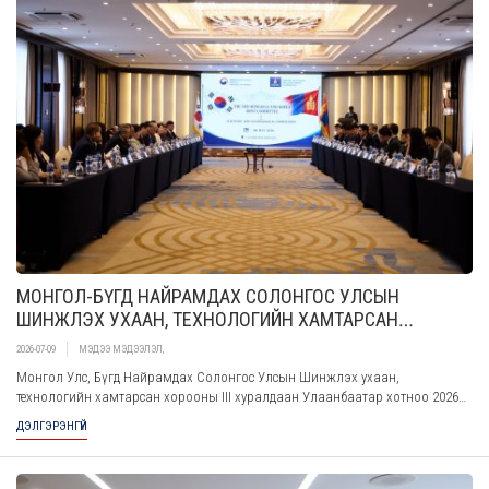
МОНГОЛ-БҮГД НАЙРАМДАХ СОЛОНГОС УЛСЫН
ШИНЖЛЭХ УХААН, ТЕХНОЛОГИЙН ХАМТАРСАН
ХОРООНЫ III ХУРАЛДААН ЗОХИОН БАЙГУУЛАГДЛАА
2026-07-09
МЭДЭЭ МЭДЭЭЛЭЛ
,
Монгол Улс, Бүгд Найрамдах Солонгос Улсын Шинжлэх ухаан,
технологийн хамтарсан хорооны III хуралдаан Улаанбаатар хотноо 2026
оны 07-р сарын 08-ны өдөр амжилттай зохион байгуулагдлаа.
ДЭЛГЭРЭНГҮЙ