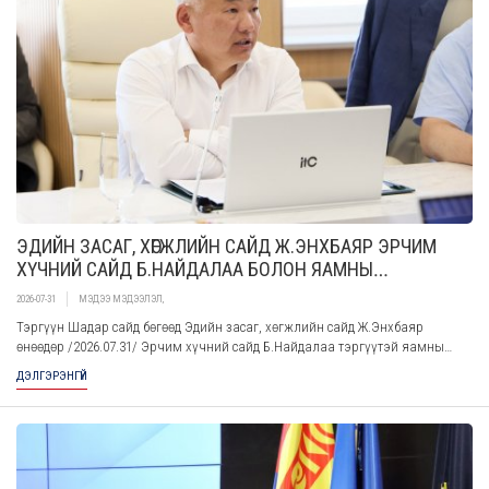
ЭДИЙН ЗАСАГ, ХӨГЖЛИЙН САЙД Ж.ЭНХБАЯР ЭРЧИМ
ХҮЧНИЙ САЙД Б.НАЙДАЛАА БОЛОН ЯАМНЫ
УДИРДЛАГУУДЫГ ХҮЛЭЭН АВЧ УУЛЗЛАА
2026-07-31
МЭДЭЭ МЭДЭЭЛЭЛ
,
Тэргүүн Шадар сайд бөгөөд Эдийн засаг, хөгжлийн сайд Ж.Энхбаяр
өнөөдөр /2026.07.31/ Эрчим хүчний сайд Б.Найдалаа тэргүүтэй яамны
удирдлагуудыг хүлээн авч уулзаж, санал солилцлоо.
ДЭЛГЭРЭНГҮЙ