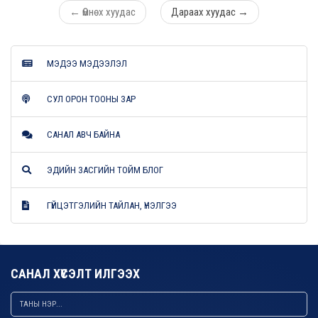
←
Өмнөх хуудас
Дараах хуудас
→
МЭДЭЭ МЭДЭЭЛЭЛ
СУЛ ОРОН ТООНЫ ЗАР
САНАЛ АВЧ БАЙНА
ЭДИЙН ЗАСГИЙН ТОЙМ БЛОГ
ГҮЙЦЭТГЭЛИЙН ТАЙЛАН, ҮНЭЛГЭЭ
САНАЛ ХҮСЭЛТ ИЛГЭЭХ