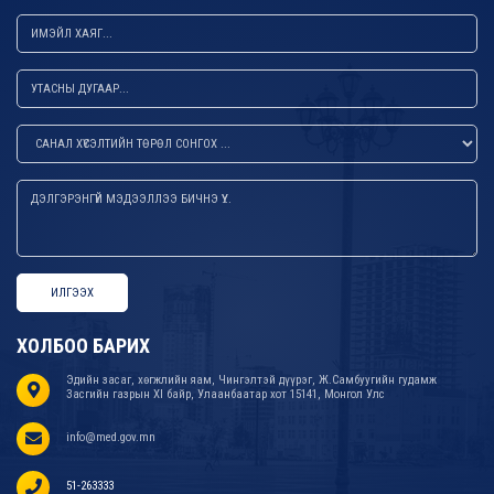
ИЛГЭЭХ
ХОЛБОО БАРИХ
Эдийн засаг, хөгжлийн яам, Чингэлтэй дүүрэг, Ж.Самбуугийн гудамж
Засгийн газрын XI байр, Улаанбаатар хот 15141, Монгол Улс
info@med.gov.mn
51-263333