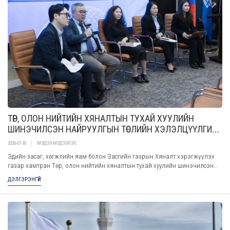
ТӨР, ОЛОН НИЙТИЙН ХЯНАЛТЫН ТУХАЙ ХУУЛИЙН
ШИНЭЧИЛСЭН НАЙРУУЛГЫН ТӨСЛИЙН ХЭЛЭЛЦҮҮЛГИЙГ
ХӨРӨНГӨ ОРУУЛАГЧДЫН ЭРХ АШГИЙГ ХАМГААЛАХ ТӨВД
2026-07-30
МЭДЭЭ МЭДЭЭЛЭЛ
,
ЗОХИОН БАЙГУУЛЖ, САЛБАРЫН МЭРГЭШСЭН
Эдийн засаг, хөгжлийн яам болон Засгийн газрын Хяналт хэрэгжүүлэх
АЖИЛТНУУДТАЙ САНАЛ СОЛИЛЦЛОО
газар хамтран Төр, олон нийтийн хяналтын тухай хуулийн шинэчилсэн
найруулгын төслийг 2026 оны 07 дугаар сарын 30-ны өдөр Хөрөнгө
ДЭЛГЭРЭНГҮЙ
оруулагчдын эрх ашгийг хамгаалах төвд амжилттай зохион байгууллаа.