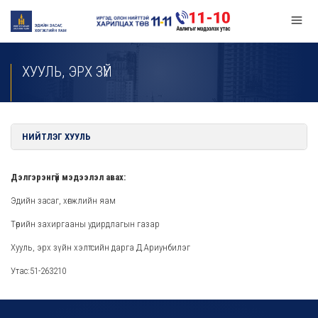
ХУУЛЬ, ЭРХ ЗҮЙ
НИЙТЛЭГ ХУУЛЬ
Дэлгэрэнгүй мэдээлэл авах:
Эдийн засаг, хөгжлийн яам
Төрийн захиргааны удирдлагын газар
Хууль, эрх зүйн хэлтсийн дарга Д.Ариунбилэг
Утас:51-263210