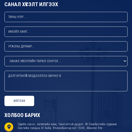
САНАЛ ХҮСЭЛТ ИЛГЭЭХ
ИЛГЭЭХ
ХОЛБОО БАРИХ
Эдийн засаг, хөгжлийн яам, Чингэлтэй дүүрэг, Ж.Самбуугийн гудамж
Засгийн газрын XI байр, Улаанбаатар хот 15141, Монгол Улс