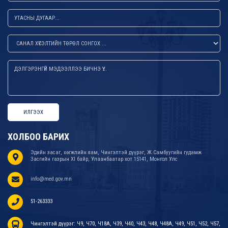
ИЛГЭЭХ
ХОЛБОО БАРИХ
Эдийн засаг, хөгжлийн яам, Чингэлтэй дүүрэг, Ж.Самбуугийн гудамж
Засгийн газрын XI байр, Улаанбаатар хот 15141, Монгол Улс
info@med.gov.mn
51-263333
Чингэлтэй дүүрэг: Ч9, Ч70, Ч18А, Ч39, Ч40, Ч43, Ч48, Ч48А, Ч49, Ч51, Ч52, Ч57,