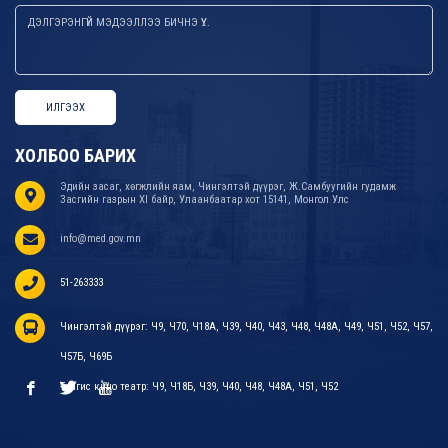
ИЛГЭЭХ
ХОЛБОО БАРИХ
Эдийн засаг, хөгжлийн яам, Чингэлтэй дүүрэг, Ж.Самбуугийн гудамж
Засгийн газрын XI байр, Улаанбаатар хот 15141, Монгол Улс
info@med.gov.mn
51-263333
Чингэлтэй дүүрэг: Ч9, Ч70, Ч18А, Ч39, Ч40, Ч43, Ч48, Ч48А, Ч49, Ч51, Ч52, Ч57,
Ч57Б, Ч69Б
Тэнгис кино театр: Ч9, Ч18Б, Ч39, Ч40, Ч48, Ч48А, Ч51, Ч52