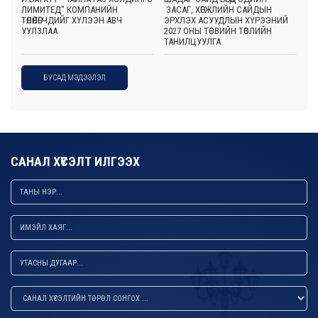
ЛИМИТЕД” КОМПАНИЙН
ЗАСАГ, ХӨГЖЛИЙН САЙДЫН
ТӨЛӨӨЛӨГЧДИЙГ ХҮЛЭЭН АВЧ
ЭРХЛЭХ АСУУДЛЫН ХҮРЭЭНИЙ
УУЛЗЛАА
2027 ОНЫ ТӨСВИЙН ТӨСЛИЙН
ТАНИЛЦУУЛГА
БУСАД МЭДЭЭЛЭЛ
САНАЛ ХҮСЭЛТ ИЛГЭЭХ