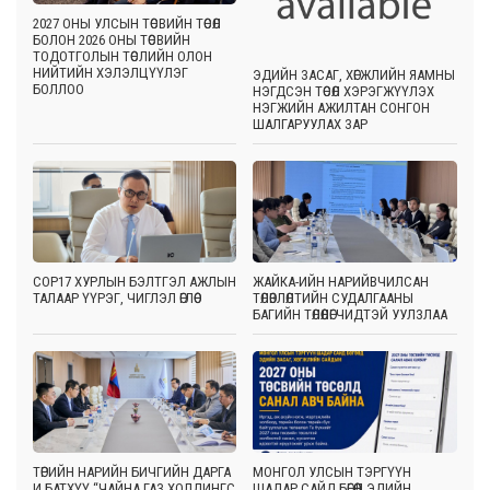
2027 ОНЫ УЛСЫН ТӨСВИЙН ТӨСӨЛ
БОЛОН 2026 ОНЫ ТӨСВИЙН
ТОДОТГОЛЫН ТӨСЛИЙН ОЛОН
НИЙТИЙН ХЭЛЭЛЦҮҮЛЭГ
ЭДИЙН ЗАСАГ, ХӨГЖЛИЙН ЯАМНЫ
БОЛЛОО
НЭГДСЭН ТӨСӨЛ ХЭРЭГЖҮҮЛЭХ
НЭГЖИЙН АЖИЛТАН СОНГОН
ШАЛГАРУУЛАХ ЗАР
COP17 ХУРЛЫН БЭЛТГЭЛ АЖЛЫН
ЖАЙКА-ИЙН НАРИЙВЧИЛСАН
ТАЛААР ҮҮРЭГ, ЧИГЛЭЛ ӨГЛӨӨ
ТӨЛӨВЛӨЛТИЙН СУДАЛГААНЫ
БАГИЙН ТӨЛӨӨЛӨГЧИДТЭЙ УУЛЗЛАА
ТӨРИЙН НАРИЙН БИЧГИЙН ДАРГА
МОНГОЛ УЛСЫН ТЭРГҮҮН
И.БАТХҮҮ “ЧАЙНА ГАЗ ХОЛДИНГС
ШАДАР САЙД БӨГӨӨД ЭДИЙН