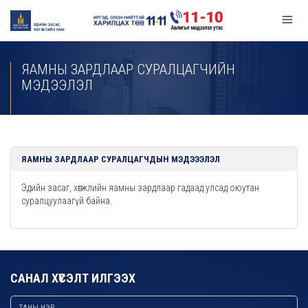
ЯАМНЫ ЗАРДЛААР СУРАЛЦАГЧИЙН
МЭДЭЭЛЭЛ
ЯАМНЫ ЗАРДЛААР СУРАЛЦАГЧДЫН МЭДЭЭЭЛЭЛ
Эдийн засаг, хөгжлийн яамны зардлаар гадаад улсад оюутан
суралцуулаагүй байна.
САНАЛ ХҮСЭЛТ ИЛГЭЭХ