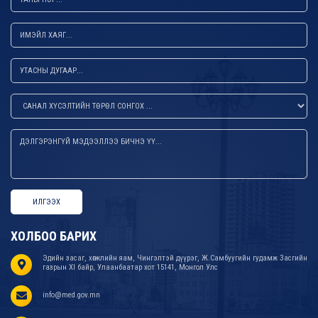
ИЛГЭЭХ
ХОЛБОО БАРИХ
Эдийн засаг, хөгжлийн яам, Чингэлтэй дүүрэг, Ж.Самбуугийн гудамж Засгийн
газрын XI байр, Улаанбаатар хот 15141, Монгол Улс
info@med.gov.mn