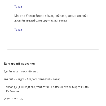
Татах
Монгол Улсын болон аймаг, нийслэл, хотын хөгжлийн
жилийн төлөвлөгөө боловсруулах аргачлал
Татах
Дэлгэрэнгүй мэдээлэл:
Эдийн засаг, хөгжлийн яам
Хөгжлийн нэгдсэн бодлого төлөвлөлтийн газар
Салбар дундын бодлого, төлөвлөлтийн хэлтсийн ахлах мэргэжилтэн
З.Райымбек
Утас: 51-261575