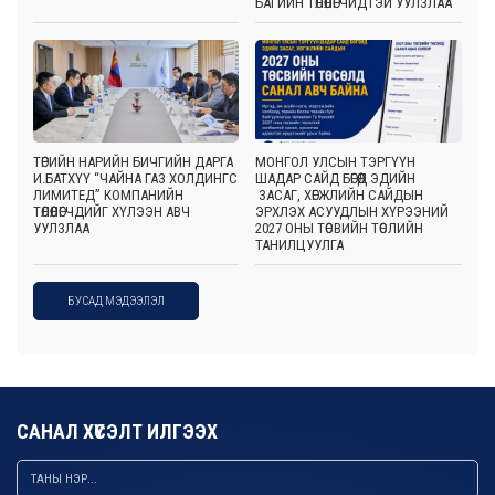
БАГИЙН ТӨЛӨӨЛӨГЧИДТЭЙ УУЛЗЛАА
ТӨРИЙН НАРИЙН БИЧГИЙН ДАРГА
МОНГОЛ УЛСЫН ТЭРГҮҮН
И.БАТХҮҮ “ЧАЙНА ГАЗ ХОЛДИНГС
ШАДАР САЙД БӨГӨӨД ЭДИЙН
ЛИМИТЕД” КОМПАНИЙН
ЗАСАГ, ХӨГЖЛИЙН САЙДЫН
ТӨЛӨӨЛӨГЧДИЙГ ХҮЛЭЭН АВЧ
ЭРХЛЭХ АСУУДЛЫН ХҮРЭЭНИЙ
УУЛЗЛАА
2027 ОНЫ ТӨСВИЙН ТӨСЛИЙН
ТАНИЛЦУУЛГА
БУСАД МЭДЭЭЛЭЛ
САНАЛ ХҮСЭЛТ ИЛГЭЭХ