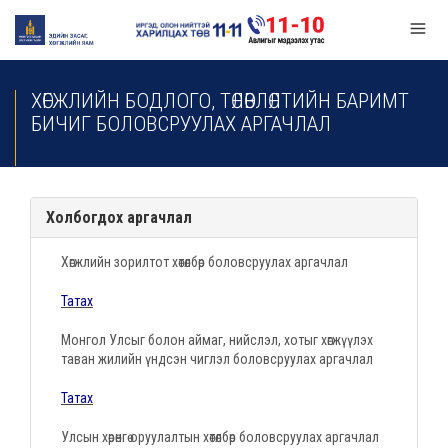
ХӨГЖЛИЙН БОДЛОГО, ТӨЛӨВЛӨЛТИЙН БАРИМТ
БИЧИГ БОЛОВСРУУЛАХ АРГАЧЛАЛ
Холбогдох аргачлал
Хөгжлийн зорилтот хөтөлбөр боловсруулах аргачлал
Татах
Монгол Улсыг болон аймаг, нийслэл, хотыг хөгжүүлэх
таван жилийн үндсэн чиглэл боловсруулах аргачлал
Татах
Улсын хөрөнгө оруулалтын хөтөлбөр боловсруулах аргачлал