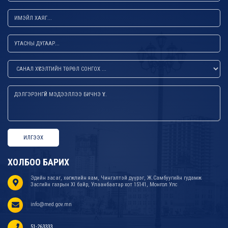
ИЛГЭЭХ
ХОЛБОО БАРИХ
Эдийн засаг, хөгжлийн яам, Чингэлтэй дүүрэг, Ж.Самбуугийн гудамж
Засгийн газрын XI байр, Улаанбаатар хот 15141, Монгол Улс
info@med.gov.mn
51-263333