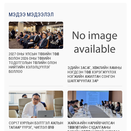
МЭДЭЭ МЭДЭЭЛЭЛ
2027 ОНЫ УЛСЫН ТӨСВИЙН ТӨСӨЛ
БОЛОН 2026 ОНЫ ТӨСВИЙН
ТОДОТГОЛЫН ТӨСЛИЙН ОЛОН
НИЙТИЙН ХЭЛЭЛЦҮҮЛЭГ
ЭДИЙН ЗАСАГ, ХӨГЖЛИЙН ЯАМНЫ
БОЛЛОО
НЭГДСЭН ТӨСӨЛ ХЭРЭГЖҮҮЛЭХ
НЭГЖИЙН АЖИЛТАН СОНГОН
ШАЛГАРУУЛАХ ЗАР
COP17 ХУРЛЫН БЭЛТГЭЛ АЖЛЫН
ЖАЙКА-ИЙН НАРИЙВЧИЛСАН
ТАЛААР ҮҮРЭГ, ЧИГЛЭЛ ӨГЛӨӨ
ТӨЛӨВЛӨЛТИЙН СУДАЛГААНЫ