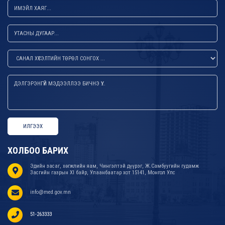
ИЛГЭЭХ
ХОЛБОО БАРИХ
Эдийн засаг, хөгжлийн яам, Чингэлтэй дүүрэг, Ж.Самбуугийн гудамж
Засгийн газрын XI байр, Улаанбаатар хот 15141, Монгол Улс
info@med.gov.mn
51-263333