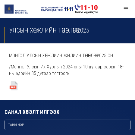
УЛСЫН ХӨГЖЛИЙН ТӨЛӨВЛӨГӨӨ 2025
МОНГОЛ УЛСЫН ХӨГЖЛИЙН ЖИЛИЙН ТӨЛӨВЛӨГӨӨ 2025 ОН
/Монгол Улсын Их Хурлын 2024 оны 10 дугаар сарын 18-
ны өдрийн 35 дүгээр тогтоол/
САНАЛ ХҮСЭЛТ ИЛГЭЭХ