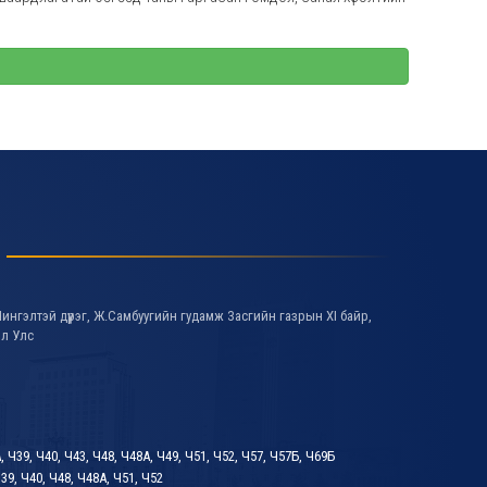
ингэлтэй дүүрэг, Ж.Самбуугийн гудамж Засгийн газрын XI байр,
ол Улс
А, Ч39, Ч40, Ч43, Ч48, Ч48А, Ч49, Ч51, Ч52, Ч57, Ч57Б, Ч69Б
39, Ч40, Ч48, Ч48А, Ч51, Ч52