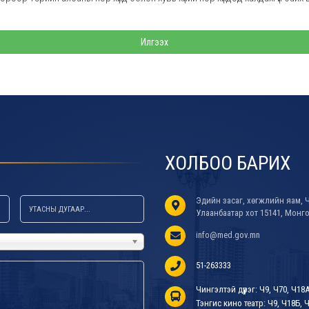
Илгээх
ХОЛБОО БАРИХ
Эдийн засаг, хөгжлийн яам, Ч
Улаанбаатар хот 15141, Монг
info@med.gov.mn
51-263333
Чингэлтэй дүүрэг: Ч9, Ч70, Ч18
Тэнгис кино театр: Ч9, Ч18Б, Ч