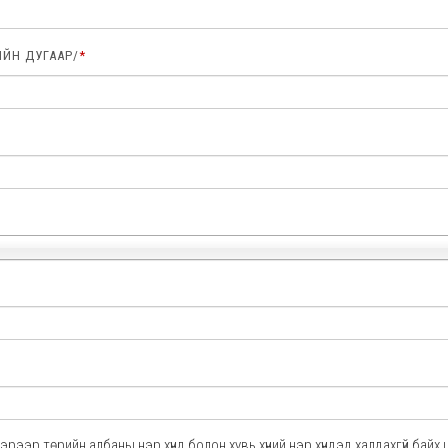
ИЙН ДУГААР/
*
рээр төрийн албаны нэр хүнд болон хувь хүний нэр хүндэд халдахгүй байх