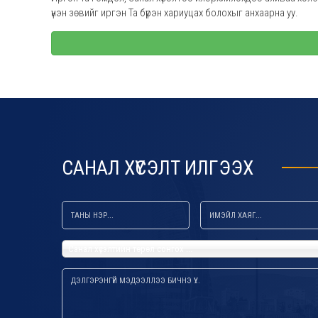
үнэн зөвийг иргэн Та бүрэн хариуцах болохыг анхаарна уу.
default default default
САНАЛ ХҮСЭЛТ ИЛГЭЭХ
Санал хүсэлтийн төрөл сонгох ...