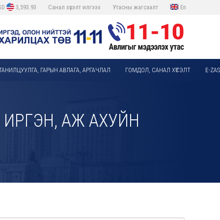
SD
3,593.93
Санал хүсэлт илгээх
Утасны жагсаалт
En
ТАНИЛЦУУЛГА, ГАРЫН АВЛАГА, АРГАЧЛАЛ
ГОМДОЛ, САНАЛ ХҮСЭЛТ
E-ZA
ИРГЭН, АЖ АХУЙН