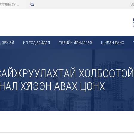
U
 ЭРХ ЗҮЙ
ИЛ ТОД БАЙДАЛ
ТӨРИЙН ҮЙЛЧИЛГЭЭ
ШИЛЭН ДАНС
САЙЖРУУЛАХТАЙ ХОЛБООТОЙ 
НАЛ ХҮЛЭЭН АВАХ ЦОНХ