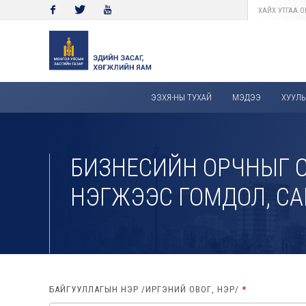
Facebook
Twitter
Youtube
ЭЗХЯ-НЫ ТУХАЙ
МЭДЭЭ
ХУУЛЬ,
БИЗНЕСИЙН ОРЧНЫГ 
НЭГЖЭЭС ГОМДОЛ, СА
БАЙГУУЛЛАГЫН НЭР /ИРГЭНИЙ ОВОГ, НЭР/
*