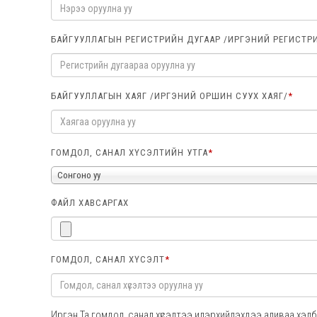
БАЙГУУЛЛАГЫН РЕГИСТРИЙН ДУГААР /ИРГЭНИЙ РЕГИСТР
БАЙГУУЛЛАГЫН ХАЯГ /ИРГЭНИЙ ОРШИН СУУХ ХАЯГ/
*
ГОМДОЛ, САНАЛ ХҮСЭЛТИЙН УТГА
*
Сонгоно уу
ФАЙЛ ХАВСАРГАХ
ГОМДОЛ, САНАЛ ХҮСЭЛТ
*
Иргэн Та гомдол, санал хүсэлтээ илэрхийлэхдээ аливаа хэлбэ