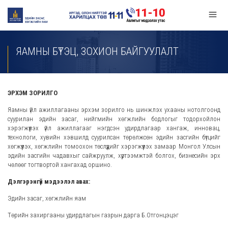
ЯАМНЫ БҮТЭЦ, ЗОХИОН БАЙГУУЛАЛТ
ЭРХЭМ ЗОРИЛГО
Яамны үйл ажиллагааны эрхэм зорилго нь шинжлэх ухааны нотолгоонд
суурилан эдийн засаг, нийгмийн хөгжлийн бодлогыг тодорхойлон
хэрэгжүүлэх үйл ажиллагааг нэгдсэн удирдлагаар хангаж, инновац,
технологи, хувийн хэвшилд суурилсан төрөлжсөн эдийн засгийн бүтцийг
хөгжүүлэх, хөгжлийн томоохон төслүүдийг хэрэгжүүлэх замаар Монгол Улсын
эдийн засгийн чадавхыг сайжруулж, хүртээмжтэй болгох, бизнесийн эрх
чөлөөг тогтвортой хангахад оршино.
Дэлгэрэнгүй мэдээлэл авах:
Эдийн засаг, хөгжлийн яам
Төрийн захиргааны удирдлагын газрын дарга Б.Отгонцэцэг