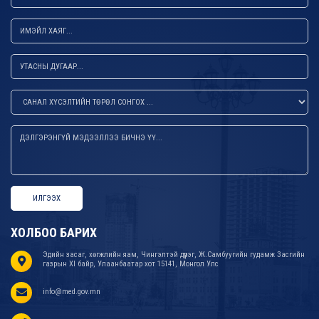
ИЛГЭЭХ
ХОЛБОО БАРИХ
Эдийн засаг, хөгжлийн яам, Чингэлтэй дүүрэг, Ж.Самбуугийн гудамж Засгийн
газрын XI байр, Улаанбаатар хот 15141, Монгол Улс
info@med.gov.mn