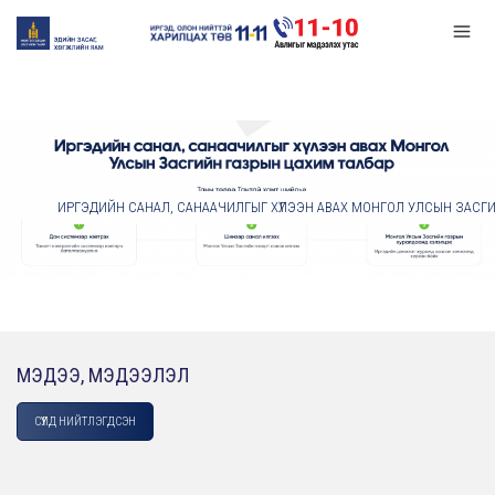
ИРГЭДИЙН САНАЛ, САНААЧИЛГЫГ ХҮЛЭЭН АВАХ МОНГОЛ УЛСЫН ЗАСГ
/
МЭДЭЭ, МЭДЭЭЛЭЛ
СҮҮЛД НИЙТЛЭГДСЭН