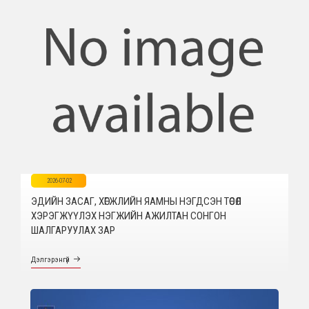
2026-07-02
ЭДИЙН ЗАСАГ, ХӨГЖЛИЙН ЯАМНЫ НЭГДСЭН ТӨСӨЛ
ХЭРЭГЖҮҮЛЭХ НЭГЖИЙН АЖИЛТАН СОНГОН
ШАЛГАРУУЛАХ ЗАР
Дэлгэрэнгүй