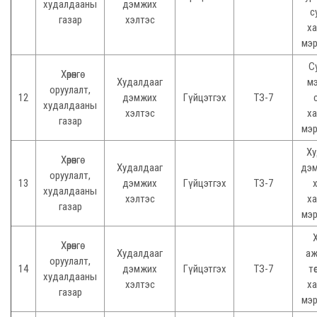
худалдааны
дэмжих
с
газар
хэлтэс
ха
мэр
С
Хөрөнгө
Худалдааг
мэ
оруулалт,
12
дэмжих
Гүйцэтгэх
ТЗ-7
худалдааны
хэлтэс
ха
газар
мэр
Ху
Хөрөнгө
Худалдааг
дэм
оруулалт,
13
дэмжих
Гүйцэтгэх
ТЗ-7
худалдааны
хэлтэс
ха
газар
мэр
Хөрөнгө
Худалдааг
аж
оруулалт,
14
дэмжих
Гүйцэтгэх
ТЗ-7
тө
худалдааны
хэлтэс
ха
газар
мэр