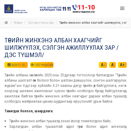
Мэдээ
Сул орон тооны зар
Төрийн жинхэнэ албан хаагчийг шилжүүлэх, сэлгэ
ТӨРИЙН ЖИНХЭНЭ АЛБАН ХААГЧИЙГ
ШИЛЖҮҮЛЭХ, СЭЛГЭН АЖИЛЛУУЛАХ ЗАР /
ДЭС ТҮШМЭЛ/
A-
A
A+
2023-11-15
1257
УНШСАН
Төрийн албаны зөвлөлийн 2023 оны 25 дугаар тогтоолоор батлагдсан “Төрийн
албаны шалгалт өгөх болзол болон шатлан дэвшүүлэх, сонгон шалгаруулах
журам”-ын 4 дүгээр зүйлийн 4.2-т заасны дагуу төрийн өөр байгууллага, нэгж
хооронд шилжин ажиллахыг хүссэн төрийн холбогдох бусад байгууллагад
ажиллаж байгаа төрийн жинхэнэ албан хаагчдыг дараах албан тушаалд
холбогдох материалаа цахим шуудангаар ирүүлэхийг урьж байна.
Тавигдах болзол, шаардлага:
Төрийн жинхэнэ албан тушаалд зохих ёсоор томилогдсон байх;
Зарлагдсан албан тушаалтай адил төрөл болон адил ангилалд