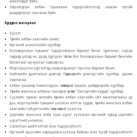
ажилладаг байх;
Зарлагдсан албан тушаалын тодорхойлолтод заасан тусгай
шаардлагыг хангасан байх
Бүрдүүлэх материал:
Хүсэлт
Төрийн албан хаагчийн анкет;
Иргэний үнэмлэхийн хуулбар;
Боловсролын түвшинг тодорхойлсон баримт бичиг /диплом/, хэрэв
гадаад улсад их, дээд сургууль төгссөн бол боловсролын баримт бичгийн
баталгаат орчуулгыг хавсаргах;
Мэргэшүүлэх сургалтад хамрагдсаныг гэрчлэх баримт бичиг;
Нийгмийн даатгалын дэвтэр /Хөдөлмөрийн дэвтэр/-ийн хуулбар, цахим
лавлагаа;
Албан тушаалд томилогдсон, чөлөөлөгдсөн тушаал, шийдвэрийн хуулбар;
Төрийн жинхэнэ албаны тангараг өргөсөн “Тангаргийн хуудас” хуулбар;
Сүүлийн гурван жилийн төрийн албан хаагчийн үйл ажиллагааны үр
дүн, мэргэшлийн түвшинг үнэлсэн илтгэх хуудас, төрийн жинхэнэ албан
хаагчийн гүйцэтгэлийн төлөвлөгөөний үнэлгээ;
Цэргийн жинхэнэ алба хаах үүрэг хүлээсэн иргэний хувьд цэргийн
үүрэгтний үнэмлэх;
Сахилгын шийтгэлтэй эсэх тодорхойлолт;
Иргэний эрүүгийн хариуцлага хүлээж байсан эсэх тухай тодорхойлолт