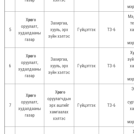
газар
хэлтэс
мэр
Мэ
Хөрөнгө
Захиргаа,
т
оруулалт,
5
хууль, эрх
Гүйцэтгэх
ТЗ-6
ха
худалдааны
зүйн хэлтэс
газар
мэр
Ху
Хөрөнгө
Захиргаа,
зүй
оруулалт,
6
хууль, эрх
Гүйцэтгэх
ТЗ-6
ха
худалдааны
зүйн хэлтэс
газар
мэр
Э
Хөрөнгө
Хөрөнгө
оруулагчдын
оруулалт,
сур
7
эрх ашгийг
Гүйцэтгэх
ТЗ-6
худалдааны
ха
хамгаалах
газар
хэлтэс
мэр