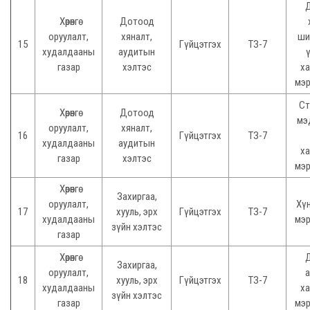
Хөрөнгө
Дотоод
оруулалт,
хяналт,
ши
15
Гүйцэтгэх
ТЗ-7
худалдааны
аудитын
газар
хэлтэс
ха
мэр
Ст
Хөрөнгө
Дотоод
мэ
оруулалт,
хяналт,
16
Гүйцэтгэх
ТЗ-7
худалдааны
аудитын
ха
газар
хэлтэс
мэр
Хөрөнгө
Захиргаа,
оруулалт,
Хүн
17
хууль, эрх
Гүйцэтгэх
ТЗ-7
худалдааны
мэр
зүйн хэлтэс
газар
Хөрөнгө
Захиргаа,
оруулалт,
а
18
хууль, эрх
Гүйцэтгэх
ТЗ-7
худалдааны
ха
зүйн хэлтэс
газар
мэр