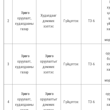
х
Хөрөнгө
ц
Худалдааг
оруулалт,
2
дэмжих
Гүйцэтгэх
ТЗ-6
худалдааны
ү
хэлтэс
газар
ха
мэр
ор
Хөрөнгө
Хөрөнгө
б
оруулалт,
оруулалтыг
3
Гүйцэтгэх
ТЗ-6
хэ
худалдааны
дэмжих
ха
газар
хэлтэс
мэр
Хөрөнгө
Хөрөнгө
ор
оруулалт,
оруулалтыг
тө
4
Гүйцэтгэх
ТЗ-6
худалдааны
дэмжих
ха