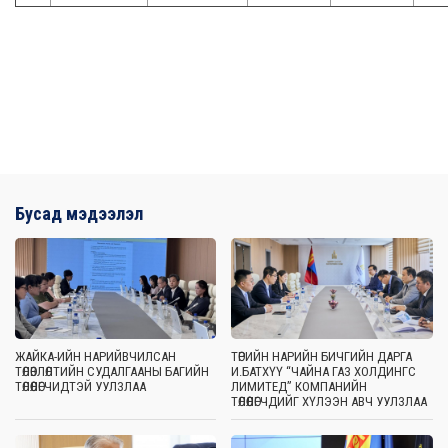
Бусад мэдээлэл
ЖАЙКА-ИЙН НАРИЙВЧИЛСАН
ТӨРИЙН НАРИЙН БИЧГИЙН ДАРГА
ТӨЛӨВЛӨЛТИЙН СУДАЛГААНЫ БАГИЙН
И.БАТХҮҮ “ЧАЙНА ГАЗ ХОЛДИНГС
ТӨЛӨӨЛӨГЧИДТЭЙ УУЛЗЛАА
ЛИМИТЕД” КОМПАНИЙН
ТӨЛӨӨЛӨГЧДИЙГ ХҮЛЭЭН АВЧ УУЛЗЛАА