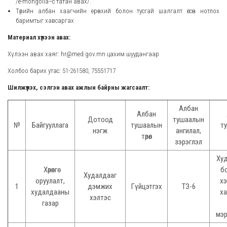
/e-mongolia–с татан авах/.
Төрийн албан хаагчийн ерөнхий болон тусгай шалгалт өгсөн нотлох
баримтыг хавсаргах
Материал хүлээн авах:
Хүлээн авах хаяг: hr@med.gov.mn цахим шуудангаар
Холбоо барих утас:
51-261580
, 75551717
Шилжүүлэх, сэлгэн авах ажлын байрны жагсаалт:
Албан
Албан
Дотоод
тушаалын
№
Байгууллага
тушаалын
т
нэгж
ангилал,
төрөл
зэрэглэл
Ху
Хөрөнгө
б
Худалдааг
оруулалт,
хэ
1
дэмжих
Гүйцэтгэх
ТЗ-6
худалдааны
ха
хэлтэс
газар
мэр