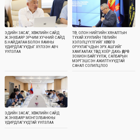
ЭДИЙН ЗАСАГ, ХӨГЖЛИЙН САЙД
ТӨР, ОЛОН НИЙТИЙН ХЯНАЛТЫН
Ж.ЭНХБАЯР ЭРЧИМ ХҮЧНИЙ САЙД
ТУХАЙ ХУУЛИЙН ТӨСЛИЙН
Б.НАЙДАЛАА БОЛОН ЯАМНЫ
ХЭЛЭЛЦҮҮЛГИЙГ ХӨРӨНГӨ
УДИРДЛАГУУДЫГ ХҮЛЭЭН АВЧ
ОРУУЛАГЧДЫН ЭРХ АШГИЙГ
УУЛЗЛАА
ХАМГААЛАХ ТӨВД ХОЁР ДАХЬ ӨДРӨӨ
ЗОХИОН БАЙГУУЛЖ, САЛБАРЫН
МЭРГЭШСЭН АЖИЛТНУУДТАЙ
САНАЛ СОЛИЛЦЛОО
ЭДИЙН ЗАСАГ, ХӨГЖЛИЙН САЙД
Ж.ЭНХБАЯР МОНГОЛБАНКНЫ
УДИРДЛАГУУДТАЙ УУЛЗЛАА