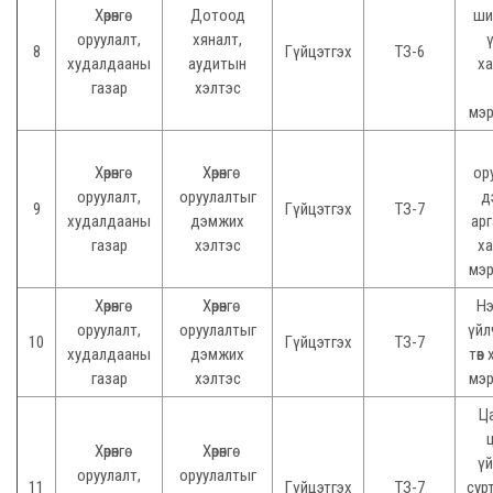
Хөрөнгө
Дотоод
ши
оруулалт,
хяналт,
8
Гүйцэтгэх
ТЗ-6
худалдааны
аудитын
ха
газар
хэлтэс
мэр
Хөрөнгө
Хөрөнгө
ор
оруулалт,
оруулалтыг
д
9
Гүйцэтгэх
ТЗ-7
худалдааны
дэмжих
ар
газар
хэлтэс
ха
мэр
Хөрөнгө
Хөрөнгө
Нэ
оруулалт,
оруулалтыг
үйл
10
Гүйцэтгэх
ТЗ-7
худалдааны
дэмжих
төв
газар
хэлтэс
мэр
Ц
Хөрөнгө
Хөрөнгө
үй
оруулалт,
оруулалтыг
11
Гүйцэтгэх
ТЗ-7
сур