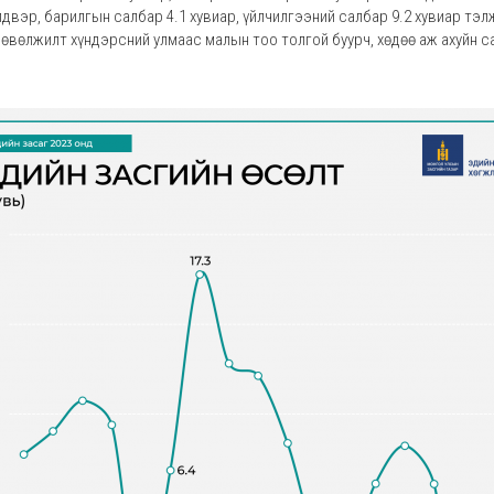
двэр, барилгын салбар 4.1 хувиар, үйлчилгээний салбар 9.2 хувиар тэл
өвөлжилт хүндэрсний улмаас малын тоо толгой буурч, хөдөө аж ахуйн са