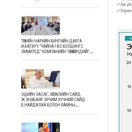
✅Аж үйл
✅Харин 
ТӨРИЙН НАРИЙН БИЧГИЙН ДАРГА
И.БАТХҮҮ “ЧАЙНА ГАЗ ХОЛДИНГС
ЛИМИТЕД” КОМПАНИЙН ТӨЛӨӨЛӨГЧДИЙГ
ХҮЛЭЭН АВЧ УУЛЗЛАА
ЭДИЙН ЗАСАГ, ХӨГЖЛИЙН САЙД
Ж.ЭНХБАЯР ЭРЧИМ ХҮЧНИЙ САЙД
Б.НАЙДАЛАА БОЛОН ЯАМНЫ
УДИРДЛАГУУДЫГ ХҮЛЭЭН АВЧ УУЛЗЛАА