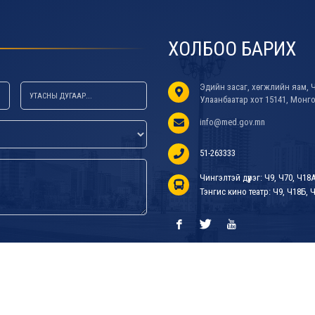
ХОЛБОО БАРИХ
Эдийн засаг, хөгжлийн яам, Ч
Улаанбаатар хот 15141, Монг
info@med.gov.mn
51-263333
Чингэлтэй дүүрэг: Ч9, Ч70, Ч18
Тэнгис кино театр: Ч9, Ч18Б, Ч