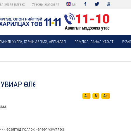
ал хүсэлт илгээх
Утасны жагсаалт
En
Facebook
Twitter
Youtube
ТАНИЛЦУУЛГА, ГАРЫН АВЛАГА, АРГАЧЛАЛ
ГОМДОЛ, САНАЛ ХҮСЭЛТ
E-ZA
ИАР ӨСЛӨӨ
A-
A
A+
алаа.
.
ийн өсөлтөд голлох нөлөөг үзүүллээ.