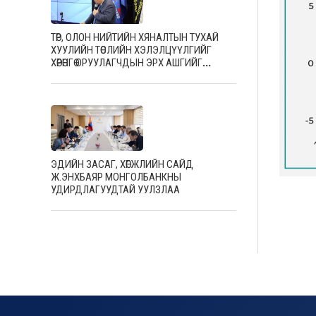
ТӨР, ОЛОН НИЙТИЙН ХЯНАЛТЫН ТУХАЙ
ХУУЛИЙН ТӨСЛИЙН ХЭЛЭЛЦҮҮЛГИЙГ
ХӨРӨНГӨ ОРУУЛАГЧДЫН ЭРХ АШГИЙГ
ХАМГААЛАХ ТӨВД ХОЁР ДАХЬ ӨДРӨӨ ЗОХИОН
БАЙГУУЛЖ, САЛБАРЫН МЭРГЭШСЭН
АЖИЛТНУУДТАЙ САНАЛ СОЛИЛЦЛОО
ЭДИЙН ЗАСАГ, ХӨГЖЛИЙН САЙД
Ж.ЭНХБАЯР МОНГОЛБАНКНЫ
УДИРДЛАГУУДТАЙ УУЛЗЛАА
default default default