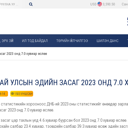
USD
3,593.50
Сан
 ЭРХ ЗҮЙ
ИЛ ТОД БАЙДАЛ
ТӨРИЙН ҮЙЛЧИЛГЭЭ
ШИЛЭН ДАНС
саг 2023 онд 7.0 хувиар өслөө
Й УЛСЫН ЭДИЙН ЗАСАГ 2023 ОНД 7.0 ХУВ
8-14
1503
УНШСАН
й статистикийн хорооноос ДНБ-ий 2023 оны статистикийг өнөөдөр зарл
саг 2023 онд 7.0 хувиар өслөө.
асаг цар тахлын үед 4.6 хувиар буурсан бол 2023 онд 7.0 хувиар өслөө
хайн салбар 23.4 хувиар, тээврийн салбар 39.3 хувиар өсөж эдийн засг