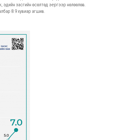
ж, эдийн засгийн өсөлтөд эергээр нөлөөлөв.
лбар 8.9 хувиар агшив.