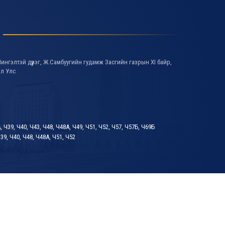
ингэлтэй дүүрэг, Ж.Самбуугийн гудамж Засгийн газрын XI байр,
ол Улс
А, Ч39, Ч40, Ч43, Ч48, Ч48А, Ч49, Ч51, Ч52, Ч57, Ч57Б, Ч69Б
39, Ч40, Ч48, Ч48А, Ч51, Ч52