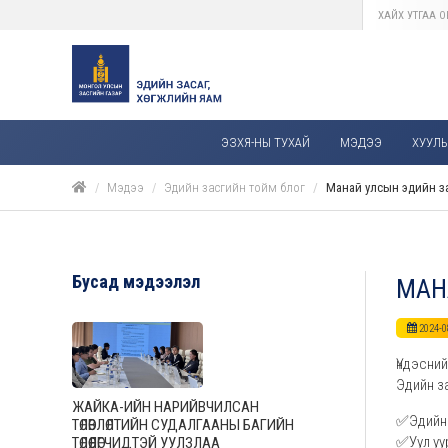
ЭЗХЯ-НЫ ТУХАЙ
МЭДЭЭ
ХУУЛЬ,
Мэдээ
Эдийн засгийн тойм блог
Манай улсын эдийн за
Бусад мэдээлэл
МАНА
2024-0
Үндэсни
Эдийн за
ЖАЙКА-ИЙН НАРИЙВЧИЛСАН
✅Эдийн з
ТӨЛӨВЛӨЛТИЙН СУДАЛГААНЫ БАГИЙН
✅Уул уур
ТӨЛӨӨЛӨГЧИДТЭЙ УУЛЗЛАА