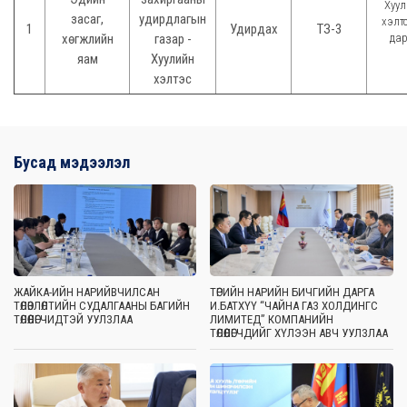
Хуу
засаг,
удирдлагын
хэлт
1
Удирдах
ТЗ-3
хөгжлийн
газар -
да
яам
Хуулийн
хэлтэс
Бусад мэдээлэл
ЖАЙКА-ИЙН НАРИЙВЧИЛСАН
ТӨРИЙН НАРИЙН БИЧГИЙН ДАРГА
ТӨЛӨВЛӨЛТИЙН СУДАЛГААНЫ БАГИЙН
И.БАТХҮҮ “ЧАЙНА ГАЗ ХОЛДИНГС
ТӨЛӨӨЛӨГЧИДТЭЙ УУЛЗЛАА
ЛИМИТЕД” КОМПАНИЙН
ТӨЛӨӨЛӨГЧДИЙГ ХҮЛЭЭН АВЧ УУЛЗЛАА