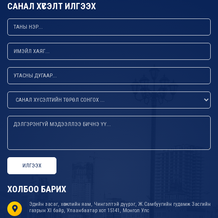
САНАЛ ХҮСЭЛТ ИЛГЭЭХ
ИЛГЭЭХ
ХОЛБОО БАРИХ
Эдийн засаг, хөгжлийн яам, Чингэлтэй дүүрэг, Ж.Самбуугийн гудамж Засгийн
газрын XI байр, Улаанбаатар хот 15141, Монгол Улс