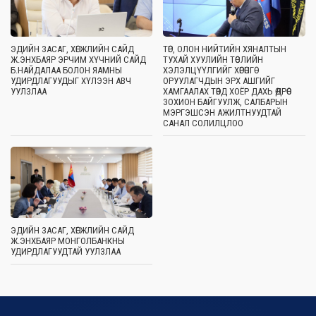
ЭДИЙН ЗАСАГ, ХӨГЖЛИЙН САЙД
ТӨР, ОЛОН НИЙТИЙН ХЯНАЛТЫН
Ж.ЭНХБАЯР ЭРЧИМ ХҮЧНИЙ САЙД
ТУХАЙ ХУУЛИЙН ТӨСЛИЙН
Б.НАЙДАЛАА БОЛОН ЯАМНЫ
ХЭЛЭЛЦҮҮЛГИЙГ ХӨРӨНГӨ
УДИРДЛАГУУДЫГ ХҮЛЭЭН АВЧ
ОРУУЛАГЧДЫН ЭРХ АШГИЙГ
УУЛЗЛАА
ХАМГААЛАХ ТӨВД ХОЁР ДАХЬ ӨДРӨӨ
ЗОХИОН БАЙГУУЛЖ, САЛБАРЫН
МЭРГЭШСЭН АЖИЛТНУУДТАЙ
САНАЛ СОЛИЛЦЛОО
ЭДИЙН ЗАСАГ, ХӨГЖЛИЙН САЙД
Ж.ЭНХБАЯР МОНГОЛБАНКНЫ
УДИРДЛАГУУДТАЙ УУЛЗЛАА