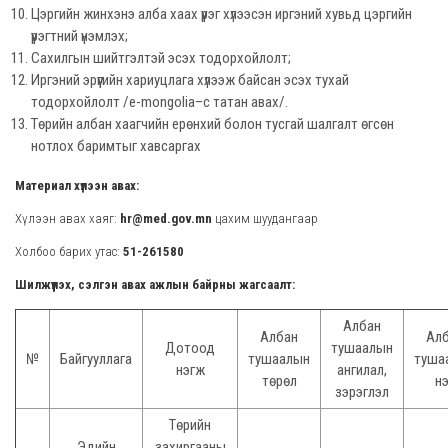
Цэргийн жинхэнэ алба хаах үүрэг хүлээсэн иргэний хувьд цэргийн
үүрэгтний үнэмлэх;
Сахилгын шийтгэлтэй эсэх тодорхойлолт;
Иргэний эрүүгийн хариуцлага хүлээж байсан эсэх тухай
тодорхойлолт /e-mongolia–с татан авах/.
Төрийн албан хаагчийн ерөнхий болон тусгай шалгалт өгсөн
нотлох баримтыг хавсаргах
Материал хүлээн авах:
Хүлээн авах хаяг:
hr@med.gov.mn
цахим шуудангаар
Холбоо барих утас:
51-261580
Шилжүүлэх, сэлгэн авах ажлын байрны жагсаалт:
Албан
Албан
Ал
Дотоод
тушаалын
№
Байгууллага
тушаалын
туша
нэгж
ангилал,
төрөл
н
зэрэглэл
Төрийн
Эдийн
захиргааны