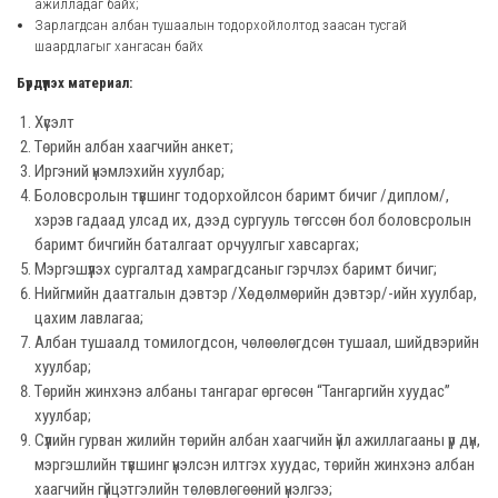
ажилладаг байх;
Зарлагдсан албан тушаалын тодорхойлолтод заасан тусгай
шаардлагыг хангасан байх
Бүрдүүлэх материал:
Хүсэлт
Төрийн албан хаагчийн анкет;
Иргэний үнэмлэхийн хуулбар;
Боловсролын түвшинг тодорхойлсон баримт бичиг /диплом/,
хэрэв гадаад улсад их, дээд сургууль төгссөн бол боловсролын
баримт бичгийн баталгаат орчуулгыг хавсаргах;
Мэргэшүүлэх сургалтад хамрагдсаныг гэрчлэх баримт бичиг;
Нийгмийн даатгалын дэвтэр /Хөдөлмөрийн дэвтэр/-ийн хуулбар,
цахим лавлагаа;
Албан тушаалд томилогдсон, чөлөөлөгдсөн тушаал, шийдвэрийн
хуулбар;
Төрийн жинхэнэ албаны тангараг өргөсөн “Тангаргийн хуудас”
хуулбар;
Сүүлийн гурван жилийн төрийн албан хаагчийн үйл ажиллагааны үр дүн,
мэргэшлийн түвшинг үнэлсэн илтгэх хуудас, төрийн жинхэнэ албан
хаагчийн гүйцэтгэлийн төлөвлөгөөний үнэлгээ;