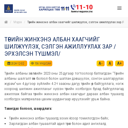
Мэдээ
Төрийн жинхэнэ албан хаагчийг шилжүүлэх, сэлгэн ажиллуулах зар /Э
ТӨРИЙН ЖИНХЭНЭ АЛБАН ХААГЧИЙГ
ШИЛЖҮҮЛЭХ, СЭЛГЭН АЖИЛЛУУЛАХ ЗАР /
ЭРХЭЛСЭН ТҮШМЭЛ/
A-
A
A+
2024-12-02
706
УНШСАН
Төрийн албаны зөвлөлийн 2023 оны 25 дугаар тогтоолоор батлагдсан “Төрийн
албаны шалгалт өгөх болзол болон шатлан дэвшүүлэх, сонгон шалгаруулах
журам”-ын 4 дүгээр зүйлийн 4.2-т заасны дагуу төрийн өөр байгууллага, нэгж
хооронд шилжин ажиллахыг хүссэн төрийн холбогдох бусад байгууллагад
ажиллаж байгаа төрийн жинхэнэ албан хаагчдыг дараах албан тушаалд
холбогдох материалаа цахим шуудангаар ирүүлэхийг урьж байна.
Тавигдах болзол, шаардлага:
Төрийн жинхэнэ албан тушаалд зохих ёсоор томилогдсон байх;
Зарлагдсан албан тушаалтай адил төрөл болон адил ангилалд