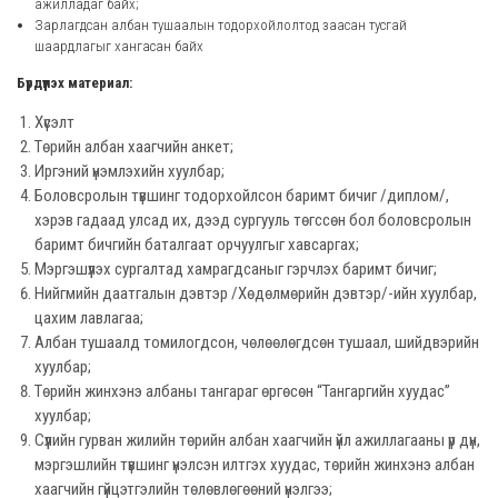
ажилладаг байх;
Зарлагдсан албан тушаалын тодорхойлолтод заасан тусгай
шаардлагыг хангасан байх
Бүрдүүлэх материал:
Хүсэлт
Төрийн албан хаагчийн анкет;
Иргэний үнэмлэхийн хуулбар;
Боловсролын түвшинг тодорхойлсон баримт бичиг /диплом/,
хэрэв гадаад улсад их, дээд сургууль төгссөн бол боловсролын
баримт бичгийн баталгаат орчуулгыг хавсаргах;
Мэргэшүүлэх сургалтад хамрагдсаныг гэрчлэх баримт бичиг;
Нийгмийн даатгалын дэвтэр /Хөдөлмөрийн дэвтэр/-ийн хуулбар,
цахим лавлагаа;
Албан тушаалд томилогдсон, чөлөөлөгдсөн тушаал, шийдвэрийн
хуулбар;
Төрийн жинхэнэ албаны тангараг өргөсөн “Тангаргийн хуудас”
хуулбар;
Сүүлийн гурван жилийн төрийн албан хаагчийн үйл ажиллагааны үр дүн,
мэргэшлийн түвшинг үнэлсэн илтгэх хуудас, төрийн жинхэнэ албан
хаагчийн гүйцэтгэлийн төлөвлөгөөний үнэлгээ;