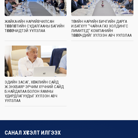
ЖАЙКА-ИЙН НАРИЙВЧИЛСАН
ТӨРИЙН НАРИЙН БИЧГИЙН ДАРГА
ТӨЛӨВЛӨЛТИЙН СУДАЛГААНЫ БАГИЙН
И.БАТХҮҮ “ЧАЙНА ГАЗ ХОЛДИНГС
ТӨЛӨӨЛӨГЧИДТЭЙ УУЛЗЛАА
ЛИМИТЕД” КОМПАНИЙН
ТӨЛӨӨЛӨГЧДИЙГ ХҮЛЭЭН АВЧ УУЛЗЛАА
ЭДИЙН ЗАСАГ, ХӨГЖЛИЙН САЙД
Ж.ЭНХБАЯР ЭРЧИМ ХҮЧНИЙ САЙД
Б.НАЙДАЛАА БОЛОН ЯАМНЫ
УДИРДЛАГУУДЫГ ХҮЛЭЭН АВЧ
УУЛЗЛАА
САНАЛ ХҮСЭЛТ ИЛГЭЭХ