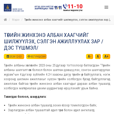
Мэдээ
Төрийн жинхэнэ албан хаагчийг шилжүүлэх, сэлгэн ажиллуулах зар /Дэ
ТӨРИЙН ЖИНХЭНЭ АЛБАН ХААГЧИЙГ
ШИЛЖҮҮЛЭХ, СЭЛГЭН АЖИЛЛУУЛАХ ЗАР /
ДЭС ТҮШМЭЛ/
A-
A
A+
2024-12-03
857
УНШСАН
Төрийн албаны зөвлөлийн 2023 оны 25 дугаар тогтоолоор батлагдсан “Төрийн
албаны шалгалт өгөх болзол болон шатлан дэвшүүлэх, сонгон шалгаруулах
журам”-ын 4 дүгээр зүйлийн 4.2-т заасны дагуу төрийн өөр байгууллага, нэгж
хооронд шилжин ажиллахыг хүссэн төрийн холбогдох бусад байгууллагад
ажиллаж байгаа төрийн жинхэнэ албан хаагчдыг дараах албан тушаалд
холбогдох материалаа цахим шуудангаар ирүүлэхийг урьж байна.
Тавигдах болзол, шаардлага:
Төрийн жинхэнэ албан тушаалд зохих ёсоор томилогдсон байх;
Зарлагдсан албан тушаалтай адил төрөл болон адил ангилалд