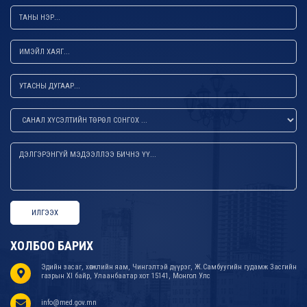
ИЛГЭЭХ
ХОЛБОО БАРИХ
Эдийн засаг, хөгжлийн яам, Чингэлтэй дүүрэг, Ж.Самбуугийн гудамж Засгийн
газрын XI байр, Улаанбаатар хот 15141, Монгол Улс
info@med.gov.mn