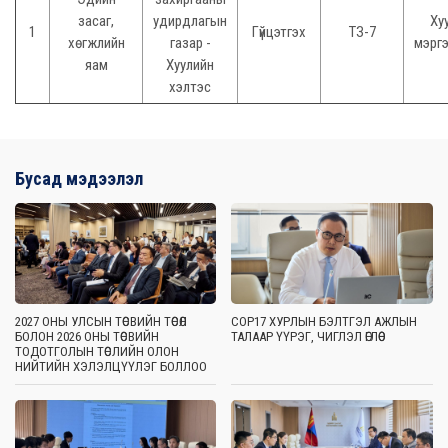
засаг,
удирдлагын
Ху
1
Гүйцэтгэх
ТЗ-7
хөгжлийн
газар -
мэрг
яам
Хуулийн
хэлтэс
Бусад мэдээлэл
2027 ОНЫ УЛСЫН ТӨСВИЙН ТӨСӨЛ
COP17 ХУРЛЫН БЭЛТГЭЛ АЖЛЫН
БОЛОН 2026 ОНЫ ТӨСВИЙН
ТАЛААР ҮҮРЭГ, ЧИГЛЭЛ ӨГЛӨӨ
ТОДОТГОЛЫН ТӨСЛИЙН ОЛОН
НИЙТИЙН ХЭЛЭЛЦҮҮЛЭГ БОЛЛОО