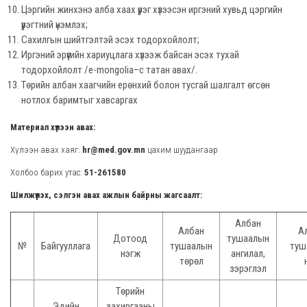
Цэргийн жинхэнэ алба хаах үүрэг хүлээсэн иргэний хувьд цэргийн
үүрэгтний үнэмлэх;
Сахилгын шийтгэлтэй эсэх тодорхойлолт;
Иргэний эрүүгийн хариуцлага хүлээж байсан эсэх тухай
тодорхойлолт /e-mongolia–с татан авах/.
Төрийн албан хаагчийн ерөнхий болон тусгай шалгалт өгсөн
нотлох баримтыг хавсаргах
Материал хүлээн авах:
Хүлээн авах хаяг:
hr@med.gov.mn
цахим шуудангаар
Холбоо барих утас:
51-261580
Шилжүүлэх, сэлгэн авах ажлын байрны жагсаалт:
Албан
Албан
А
Дотоод
тушаалын
№
Байгууллага
тушаалын
туш
нэгж
ангилал,
төрөл
зэрэглэл
Төрийн
Эдийн
захиргааны