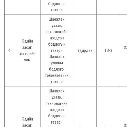
бодлогын
хэлтэс
Шинжлэх
ухаан,
технологийн
нэгдсэн
Эдийн
бодлогын
засаг,
Х
4
газар -
Удирдах
ТЗ-3
хөгжлийн
Шинжлэх
яам
ухааны
бодлого,
төлөвлөлтийн
хэлтэс
Шинжлэх
ухаан,
технологийн
нэгдсэн
бодлогын
Эдийн
газар -
засаг,
Х