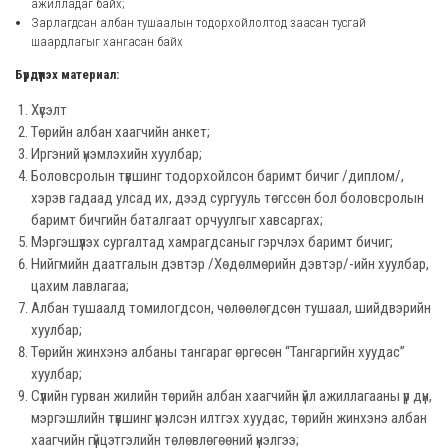
ажилладаг байх;
Зарлагдсан албан тушаалын тодорхойлолтод заасан тусгай
шаардлагыг хангасан байх
Бүрдүүлэх материал:
Хүсэлт
Төрийн албан хаагчийн анкет;
Иргэний үнэмлэхийн хуулбар;
Боловсролын түвшинг тодорхойлсон баримт бичиг /диплом/,
хэрэв гадаад улсад их, дээд сургууль төгссөн бол боловсролын
баримт бичгийн баталгаат орчуулгыг хавсаргах;
Мэргэшүүлэх сургалтад хамрагдсаныг гэрчлэх баримт бичиг;
Нийгмийн даатгалын дэвтэр /Хөдөлмөрийн дэвтэр/-ийн хуулбар,
цахим лавлагаа;
Албан тушаалд томилогдсон, чөлөөлөгдсөн тушаал, шийдвэрийн
хуулбар;
Төрийн жинхэнэ албаны тангараг өргөсөн “Тангаргийн хуудас”
хуулбар;
Сүүлийн гурван жилийн төрийн албан хаагчийн үйл ажиллагааны үр дүн,
мэргэшлийн түвшинг үнэлсэн илтгэх хуудас, төрийн жинхэнэ албан
хаагчийн гүйцэтгэлийн төлөвлөгөөний үнэлгээ;