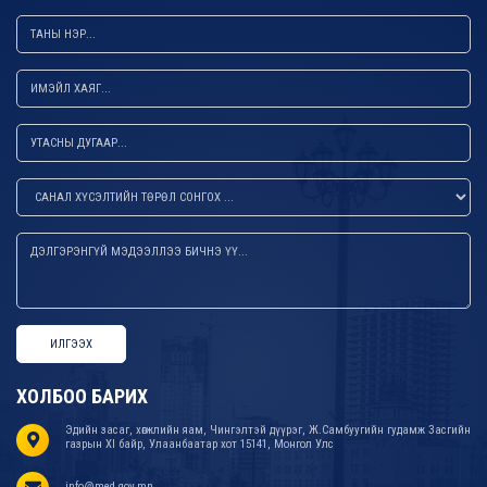
ИЛГЭЭХ
ХОЛБОО БАРИХ
Эдийн засаг, хөгжлийн яам, Чингэлтэй дүүрэг, Ж.Самбуугийн гудамж Засгийн
газрын XI байр, Улаанбаатар хот 15141, Монгол Улс
info@med.gov.mn