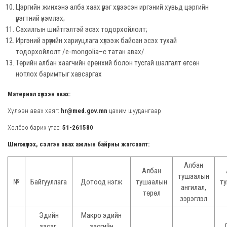
Цэргийн жинхэнэ алба хаах үүрэг хүлээсэн иргэний хувьд цэргийн
үүрэгтний үнэмлэх;
Сахилгын шийтгэлтэй эсэх тодорхойлолт;
Иргэний эрүүгийн хариуцлага хүлээж байсан эсэх тухай
тодорхойлолт /e-mongolia–с татан авах/.
Төрийн албан хаагчийн ерөнхий болон тусгай шалгалт өгсөн
нотлох баримтыг хавсаргах
Материал хүлээн авах:
Хүлээн авах хаяг:
hr@med.gov.mn
цахим шуудангаар
Холбоо барих утас:
51-261580
Шилжүүлэх, сэлгэн авах ажлын байрны жагсаалт:
Албан
Албан
тушаалын
№
Байгууллага
Дотоод нэгж
тушаалын
т
ангилал,
төрөл
зэрэглэл
Эдийн
Макро эдийн
засаг,
засгийн