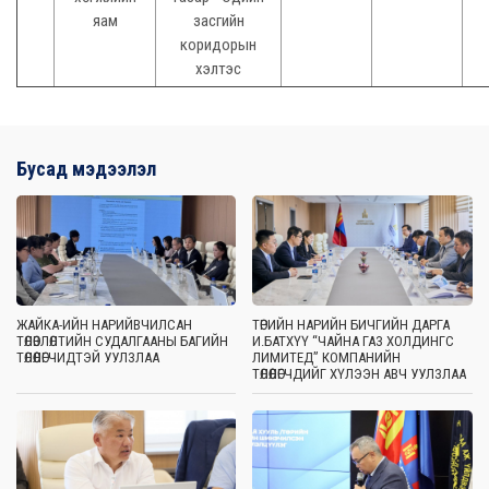
яам
засгийн
коридорын
хэлтэс
Бусад мэдээлэл
ЖАЙКА-ИЙН НАРИЙВЧИЛСАН
ТӨРИЙН НАРИЙН БИЧГИЙН ДАРГА
ТӨЛӨВЛӨЛТИЙН СУДАЛГААНЫ БАГИЙН
И.БАТХҮҮ “ЧАЙНА ГАЗ ХОЛДИНГС
ТӨЛӨӨЛӨГЧИДТЭЙ УУЛЗЛАА
ЛИМИТЕД” КОМПАНИЙН
ТӨЛӨӨЛӨГЧДИЙГ ХҮЛЭЭН АВЧ УУЛЗЛАА