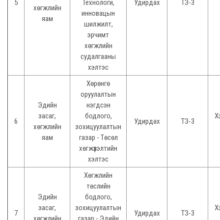
5
Технологи,
Удирдах
ТЗ-3
хөгжлийн
инновацын
яам
шилжилт,
эрчимт
хөгжлийн
судалгааны
хэлтэс
Хөрөнгө
оруулалтын
Эдийн
нэгдсэн
засаг,
бодлого,
Х
6
Удирдах
ТЗ-3
хөгжлийн
зохицуулалтын
яам
газар - Төсөл
хөгжүүлэлтийн
хэлтэс
Хөгжлийн
төслийн
Эдийн
бодлого,
засаг,
зохицуулалтын
Х
7
Удирдах
ТЗ-3
хөгжлийн
газар - Эдийн