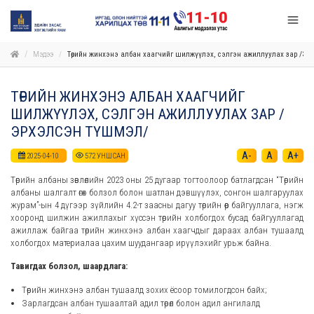
Мэдээ
Төрийн жинхэнэ албан хаагчийг шилжүүлэх, сэлгэн ажиллуулах зар /Э
ТӨРИЙН ЖИНХЭНЭ АЛБАН ХААГЧИЙГ
ШИЛЖҮҮЛЭХ, СЭЛГЭН АЖИЛЛУУЛАХ ЗАР /
ЭРХЭЛСЭН ТҮШМЭЛ/
A-
A
A+
2025-04-10
572
УНШСАН
Төрийн албаны зөвлөлийн 2023 оны 25 дугаар тогтоолоор батлагдсан “Төрийн
албаны шалгалт өгөх болзол болон шатлан дэвшүүлэх, сонгон шалгаруулах
журам”-ын 4 дүгээр зүйлийн 4.2-т заасны дагуу төрийн өөр байгууллага, нэгж
хооронд шилжин ажиллахыг хүссэн төрийн холбогдох бусад байгууллагад
ажиллаж байгаа төрийн жинхэнэ албан хаагчдыг дараах албан тушаалд
холбогдох материалаа цахим шуудангаар ирүүлэхийг урьж байна.
Тавигдах болзол, шаардлага:
Төрийн жинхэнэ албан тушаалд зохих ёсоор томилогдсон байх;
Зарлагдсан албан тушаалтай адил төрөл болон адил ангилалд