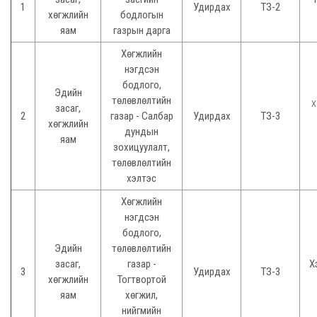
1
Удирдах
ТЗ-2
хөгжлийн
бодлогын
яам
газрын дарга
Хөгжлийн
нэгдсэн
бодлого,
Эдийн
төлөвлөлтийн
Х
засаг,
2
газар - Салбар
Удирдах
ТЗ-3
хөгжлийн
дундын
яам
зохицуулалт,
төлөвлөлтийн
хэлтэс
Хөгжлийн
нэгдсэн
бодлого,
Эдийн
төлөвлөлтийн
засаг,
газар -
Х
3
Удирдах
ТЗ-3
хөгжлийн
Тогтвортой
яам
хөгжил,
нийгмийн