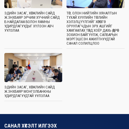
ЭДИЙН ЗАСАГ, ХӨГЖЛИЙН САЙД
ТӨР, ОЛОН НИЙТИЙН ХЯНАЛТЫН
Ж.ЭНХБАЯР ЭРЧИМ ХҮЧНИЙ САЙД
ТУХАЙ ХУУЛИЙН ТӨСЛИЙН
Б.НАЙДАЛАА БОЛОН ЯАМНЫ
ХЭЛЭЛЦҮҮЛГИЙГ ХӨРӨНГӨ
УДИРДЛАГУУДЫГ ХҮЛЭЭН АВЧ
ОРУУЛАГЧДЫН ЭРХ АШГИЙГ
УУЛЗЛАА
ХАМГААЛАХ ТӨВД ХОЁР ДАХЬ ӨДРӨӨ
ЗОХИОН БАЙГУУЛЖ, САЛБАРЫН
МЭРГЭШСЭН АЖИЛТНУУДТАЙ
САНАЛ СОЛИЛЦЛОО
ЭДИЙН ЗАСАГ, ХӨГЖЛИЙН САЙД
Ж.ЭНХБАЯР МОНГОЛБАНКНЫ
УДИРДЛАГУУДТАЙ УУЛЗЛАА
САНАЛ ХҮСЭЛТ ИЛГЭЭХ