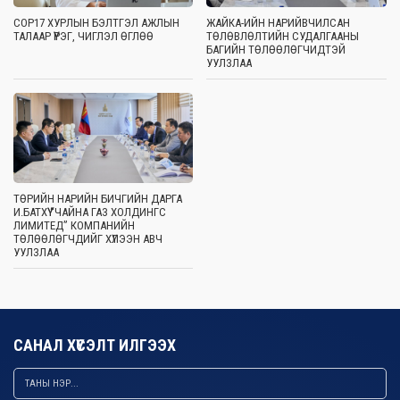
COP17 ХУРЛЫН БЭЛТГЭЛ АЖЛЫН
ЖАЙКА-ИЙН НАРИЙВЧИЛСАН
ТАЛААР ҮҮРЭГ, ЧИГЛЭЛ ӨГЛӨӨ
ТӨЛӨВЛӨЛТИЙН СУДАЛГААНЫ
БАГИЙН ТӨЛӨӨЛӨГЧИДТЭЙ
УУЛЗЛАА
ТӨРИЙН НАРИЙН БИЧГИЙН ДАРГА
И.БАТХҮҮ “ЧАЙНА ГАЗ ХОЛДИНГС
ЛИМИТЕД” КОМПАНИЙН
ТӨЛӨӨЛӨГЧДИЙГ ХҮЛЭЭН АВЧ
УУЛЗЛАА
САНАЛ ХҮСЭЛТ ИЛГЭЭХ