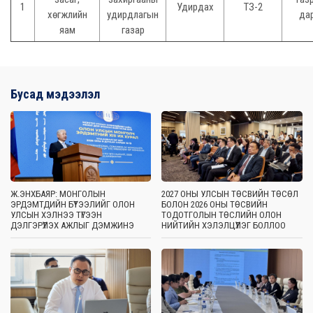
1
Удирдах
ТЗ-2
хөгжлийн
удирдлагын
да
яам
газар
Бусад мэдээлэл
Ж.ЭНХБАЯР: МОНГОЛЫН
2027 ОНЫ УЛСЫН ТӨСВИЙН ТӨСӨЛ
ЭРДЭМТДИЙН БҮТЭЭЛИЙГ ОЛОН
БОЛОН 2026 ОНЫ ТӨСВИЙН
УЛСЫН ХЭЛНЭЭ ТҮГЭЭН
ТОДОТГОЛЫН ТӨСЛИЙН ОЛОН
ДЭЛГЭРҮҮЛЭХ АЖЛЫГ ДЭМЖИНЭ
НИЙТИЙН ХЭЛЭЛЦҮҮЛЭГ БОЛЛОО