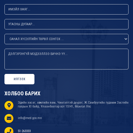
ИЛГЭЭХ
ХОЛБОО БАРИХ
Эдийн засаг, хөгжлийн яам, Чингэлтэй дүүрэг, Ж.Самбуугийн гудамж Засгийн
газрын XI байр, Улаанбаатар хот 15141, Монгол Улс
info@med.gov.mn
51-263333