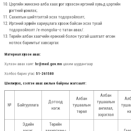
Цэргийн жинхэнэ алба хаах үүрэг хүлээсэн иргэний хувьд цэргийн
үүрэгтний үнэмлэх;
Сахилгын шийтгэлтэй эсэх тодорхойлолт;
Иргэний эрүүгийн хариуцлага хүлээж байсан эсэх тухай
тодорхойлолт /e-mongolia–с татан авах/.
Төрийн албан хаагчийн ерөнхий болон тусгай шалгалт өгсөн
нотлох баримтыг хавсаргах
Материал хүлээн авах:
Хүлээн авах хаяг:
hr@med.gov.mn
цахим шуудангаар
Холбоо барих утас:
51-261580
Шилжүүлэх, сэлгэн авах ажлын байрны жагсаалт:
Албан
Албан
Ал
Дотоод
тушаалын
№
Байгууллага
тушаалын
туша
нэгж
ангилал,
төрөл
н
зэрэглэл
Эдийн
Төрийн
засаг,
захиргааны
Газ