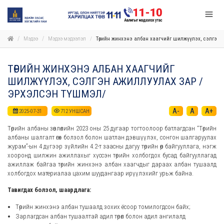
Мэдээ
Мэдээ мэдээлэл
Төрийн жинхэнэ албан хаагчийг шилжүүлэх, сэлгэн
ТӨРИЙН ЖИНХЭНЭ АЛБАН ХААГЧИЙГ
ШИЛЖҮҮЛЭХ, СЭЛГЭН АЖИЛЛУУЛАХ ЗАР /
ЭРХЭЛСЭН ТҮШМЭЛ/
A-
A
A+
2025-07-31
712
УНШСАН
Төрийн албаны зөвлөлийн 2023 оны 25 дугаар тогтоолоор батлагдсан “Төрийн
албаны шалгалт өгөх болзол болон шатлан дэвшүүлэх, сонгон шалгаруулах
журам”-ын 4 дүгээр зүйлийн 4.2-т заасны дагуу төрийн өөр байгууллага, нэгж
хооронд шилжин ажиллахыг хүссэн төрийн холбогдох бусад байгууллагад
ажиллаж байгаа төрийн жинхэнэ албан хаагчдыг дараах албан тушаалд
холбогдох материалаа цахим шуудангаар ирүүлэхийг урьж байна.
Тавигдах болзол, шаардлага:
Төрийн жинхэнэ албан тушаалд зохих ёсоор томилогдсон байх;
Зарлагдсан албан тушаалтай адил төрөл болон адил ангилалд