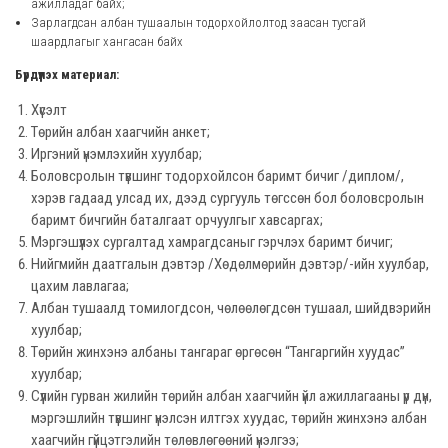
ажилладаг байх;
Зарлагдсан албан тушаалын тодорхойлолтод заасан тусгай
шаардлагыг хангасан байх
Бүрдүүлэх материал:
Хүсэлт
Төрийн албан хаагчийн анкет;
Иргэний үнэмлэхийн хуулбар;
Боловсролын түвшинг тодорхойлсон баримт бичиг /диплом/,
хэрэв гадаад улсад их, дээд сургууль төгссөн бол боловсролын
баримт бичгийн баталгаат орчуулгыг хавсаргах;
Мэргэшүүлэх сургалтад хамрагдсаныг гэрчлэх баримт бичиг;
Нийгмийн даатгалын дэвтэр /Хөдөлмөрийн дэвтэр/-ийн хуулбар,
цахим лавлагаа;
Албан тушаалд томилогдсон, чөлөөлөгдсөн тушаал, шийдвэрийн
хуулбар;
Төрийн жинхэнэ албаны тангараг өргөсөн “Тангаргийн хуудас”
хуулбар;
Сүүлийн гурван жилийн төрийн албан хаагчийн үйл ажиллагааны үр дүн,
мэргэшлийн түвшинг үнэлсэн илтгэх хуудас, төрийн жинхэнэ албан
хаагчийн гүйцэтгэлийн төлөвлөгөөний үнэлгээ;