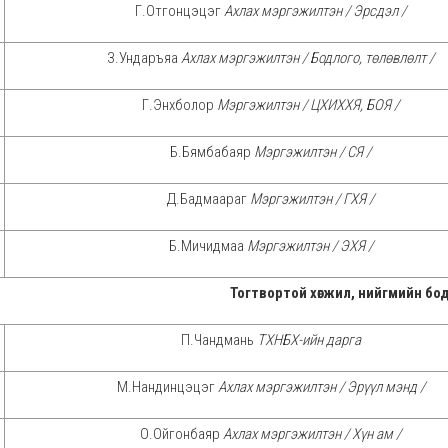
Г.Отгонцэцэг
Ахлах мэргэжилтэн / Эрсдэл /
З.Ундаръяа
Ахлах мэргэжилтэн / Бодлого, төлөвлөлт /
Г.Энхболор
Мэргэжилтэн / ЦХИХХЯ, БОЯ /
Б.Бямбабаяр
Мэргэжилтэн / СЯ /
Д.Бадмаараг
Мэргэжилтэн / ГХЯ /
Б.Мичидмаа
Мэргэжилтэн / ЭХЯ /
Тогтвортой хөгжил, нийгмийн бо
П.Чандмань
ТХНБХ-ийн дарга
М.Нандинцэцэг
Ахлах мэргэжилтэн / Эрүүл мэнд /
О.Ойгонбаяр
Ахлах мэргэжилтэн / Хүн ам /