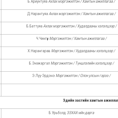
Б.Ариунтуяа
Ахлах мэргэжилтэн / Хамтын ажиллагаа /
Д.Нарантуяа
Ахлах мэргэжилтэн / Хамтын ажиллагаа /
Б.Баттуяа
Ахлах мэргэжилтэн / Худалдааны хэлэлцээр /
Ч.Чингүүн
Мэргэжилтэн / Хамтын ажиллагаа /
Х.Нарангарав
Мэргэжилтэн / Худалдааны хэлэлцээр /
Б.Энхжаргал
Мэргэжилтэн / Түншлэлийн хэлэлцээр /
Э.Луу-Эрдэнэ
Мэргэжилтэн / Олон улсын гэрээ /
Эдийн засгийн хамтын ажилла
Б.Урьболд
ЭЗХАХ-ийн дарга