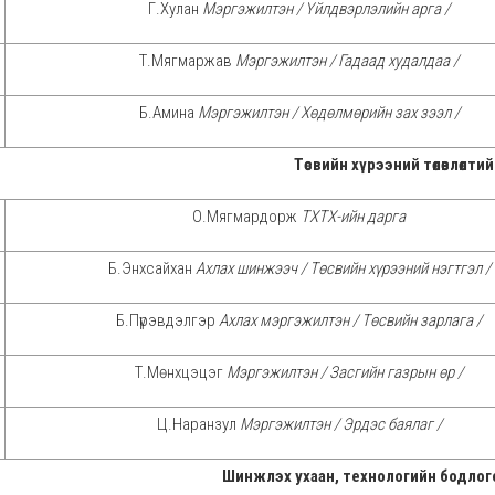
Г.Хулан
Мэргэжилтэн / Үйлдвэрлэлийн арга /
Т.Мягмаржав
Мэргэжилтэн / Гадаад худалдаа /
Б.Амина
Мэргэжилтэн / Хөдөлмөрийн зах зээл /
Төсвийн хүрээний төлөвлөлти
О.Мягмардорж
ТХТХ-ийн дарга
Б.Энхсайхан
Ахлах шинжээч / Төсвийн хүрээний нэгтгэл /
Б.Пүрэвдэлгэр
Ахлах мэргэжилтэн / Төсвийн зарлага /
Т.Мөнхцэцэг
Мэргэжилтэн / Засгийн газрын өр /
Ц.Наранзул
Мэргэжилтэн / Эрдэс баялаг /
Шинжлэх ухаан, технологийн бодлого, 