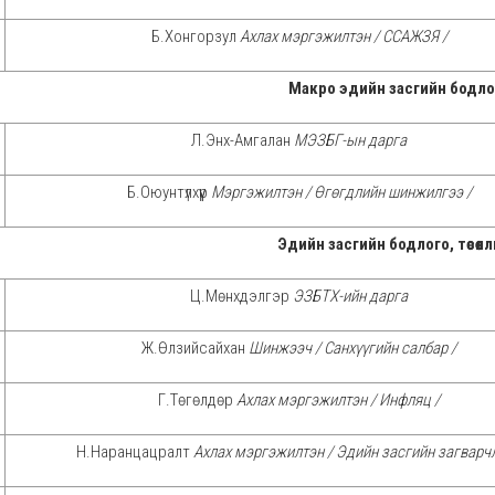
Б.Хонгорзул
Ахлах мэргэжилтэн / ССАЖЗЯ /
Макро эдийн засгийн бодло
Л.Энх-Амгалан
МЭЗБГ-ын дарга
Б.Оюунтүлхүүр
Мэргэжилтэн / Өгөгдлийн шинжилгээ /
Эдийн засгийн бодлого, төсөөл
Ц.Мөнхдэлгэр
ЭЗБТХ-ийн дарга
Ж.Өлзийсайхан
Шинжээч / Санхүүгийн салбар /
Г.Төгөлдөр
Ахлах мэргэжилтэн / Инфляц /
Н.Наранцацралт
Ахлах мэргэжилтэн / Эдийн засгийн загварчл