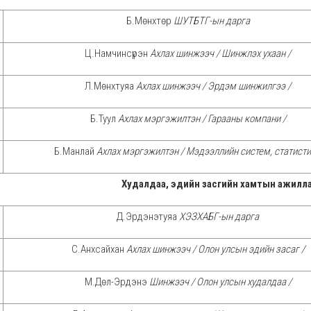
Б.Мөнхтөр
ШУТБТГ-ын дарга
Ц.Намчинсүрэн
Ахлах шинжээч / Шинжлэх ухаан /
Л.Мөнхтуяа
Ахлах шинжээч / Эрдэм шинжилгээ /
Б.Туул
Ахлах мэргэжилтэн / Гарааны компани /
Б.Манлай
Ахлах мэргэжилтэн / Мэдээллийн систем, статисти
Худалдаа, эдийн засгийн хамтын ажилл
Д.Эрдэнэтуяа
ХЭЗХАБГ-ын дарга
С.Анхсайхан
Ахлах шинжээч / Олон улсын эдийн засаг /
М.Дөл-Эрдэнэ
Шинжээч / Олон улсын худалдаа /