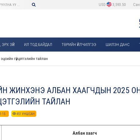
USD
3,593.50
Сан
 ЭРХ ЗҮЙ
ИЛ ТОД БАЙДАЛ
ТӨРИЙН ҮЙЛЧИЛГЭЭ
ШИЛЭН ДАНС
эцсийн гүйцэтгэлийн тайлан
ИЙН ЖИНХЭНЭ АЛБАН ХААГЧДЫН 2025 
ЦЭТГЭЛИЙН ТАЙЛАН
1-15
451
УНШСАН
Албан хаагч