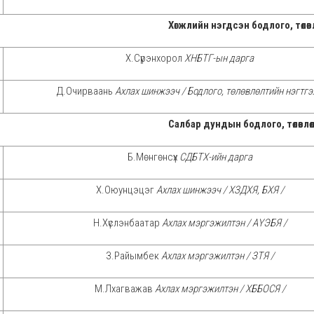
Хөгжлийн нэгдсэн бодлого, төлөв
Х.Сүрэнхорол
ХНБТГ-ын дарга
Д.Очирваань
Ахлах шинжээч / Бодлого, төлөвлөлтийн нэгтгэл
Салбар дундын бодлого, төлөвлө
Б.Мөнгөнсүх
СДБТХ-ийн дарга
Х.Оюунцэцэг
Ахлах шинжээч / ХЗДХЯ, БХЯ /
Н.Хүслэнбаатар
Ахлах мэргэжилтэн / АҮЭБЯ /
З.Райымбек
Ахлах мэргэжилтэн / ЗТЯ /
М.Лхагважав
Ахлах мэргэжилтэн / ХББОСЯ /