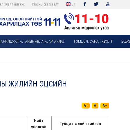
ал хүсэлт илгээх
Утасны жагсаалт
En
Facebook
Twitter
Youtube
ТАНИЛЦУУЛГА, ГАРЫН АВЛАГА, АРГАЧЛАЛ
ГОМДОЛ, САНАЛ ХҮСЭЛТ
E-ZA
ОНЫ ЖИЛИЙН ЭЦСИЙН
A-
A
A+
Нийт
Гүйцэтгэлийн тайлан
үнэлгээ