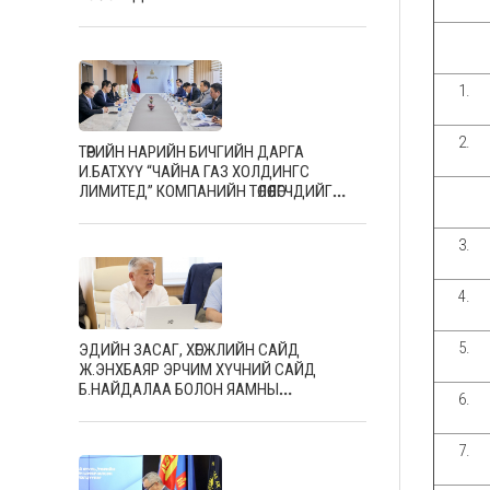
1.
2.
ТӨРИЙН НАРИЙН БИЧГИЙН ДАРГА
И.БАТХҮҮ “ЧАЙНА ГАЗ ХОЛДИНГС
ЛИМИТЕД” КОМПАНИЙН ТӨЛӨӨЛӨГЧДИЙГ
ХҮЛЭЭН АВЧ УУЛЗЛАА
3.
4.
5.
ЭДИЙН ЗАСАГ, ХӨГЖЛИЙН САЙД
Ж.ЭНХБАЯР ЭРЧИМ ХҮЧНИЙ САЙД
Б.НАЙДАЛАА БОЛОН ЯАМНЫ
6.
УДИРДЛАГУУДЫГ ХҮЛЭЭН АВЧ УУЛЗЛАА
7.