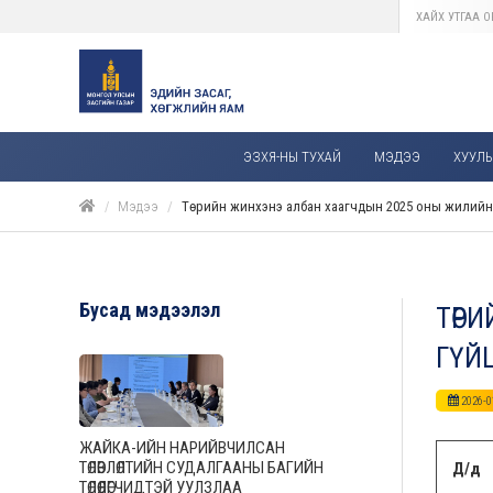
ЭЗХЯ-НЫ ТУХАЙ
МЭДЭЭ
ХУУЛЬ,
Мэдээ
Төрийн жинхэнэ албан хаагчдын 2025 оны жилийн 
Бусад мэдээлэл
ТӨР
ГҮЙ
2026-0
ЖАЙКА-ИЙН НАРИЙВЧИЛСАН
ТӨЛӨВЛӨЛТИЙН СУДАЛГААНЫ БАГИЙН
Д/д
ТӨЛӨӨЛӨГЧИДТЭЙ УУЛЗЛАА