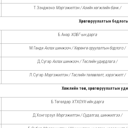
Т.Зэндмэнэ
Мэргэжилтэн / Азийн хөгжлийн банк /
Хөрөнгө оруулалтын бодлог
Б.Анар
ХОБГ-ын дарга
М.Ганди
Ахлах шинжээч / Хөрөнгө оруулалтын бодлого /
Д.Сугар
Ахлах шинжээч / Төслийн удирдлага /
Л.Сугар
Мэргэжилтэн / Төслийн төлөвлөлт, хэрэгжилт /
Хөгжлийн төсөл, хөрөнгө оруулалтын 
Б.Төгөлдөр
ХТХОУХ-ийн дарга
Д.Хонгорзул
Мэргэжилтэн / Судалгаа, шинжилгээ /