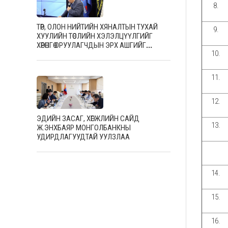
8.
ТӨР, ОЛОН НИЙТИЙН ХЯНАЛТЫН ТУХАЙ
9.
ХУУЛИЙН ТӨСЛИЙН ХЭЛЭЛЦҮҮЛГИЙГ
ХӨРӨНГӨ ОРУУЛАГЧДЫН ЭРХ АШГИЙГ
10.
ХАМГААЛАХ ТӨВД ХОЁР ДАХЬ ӨДРӨӨ ЗОХИОН
БАЙГУУЛЖ, САЛБАРЫН МЭРГЭШСЭН
АЖИЛТНУУДТАЙ САНАЛ СОЛИЛЦЛОО
11.
12.
ЭДИЙН ЗАСАГ, ХӨГЖЛИЙН САЙД
13.
Ж.ЭНХБАЯР МОНГОЛБАНКНЫ
УДИРДЛАГУУДТАЙ УУЛЗЛАА
14.
15.
16.