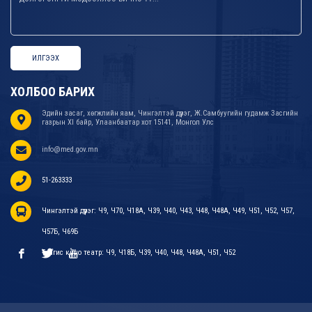
ИЛГЭЭХ
ХОЛБОО БАРИХ
Эдийн засаг, хөгжлийн яам, Чингэлтэй дүүрэг, Ж.Самбуугийн гудамж Засгийн
газрын XI байр, Улаанбаатар хот 15141, Монгол Улс
info@med.gov.mn
51-263333
Чингэлтэй дүүрэг: Ч9, Ч70, Ч18А, Ч39, Ч40, Ч43, Ч48, Ч48А, Ч49, Ч51, Ч52, Ч57,
Ч57Б, Ч69Б
Тэнгис кино театр: Ч9, Ч18Б, Ч39, Ч40, Ч48, Ч48А, Ч51, Ч52