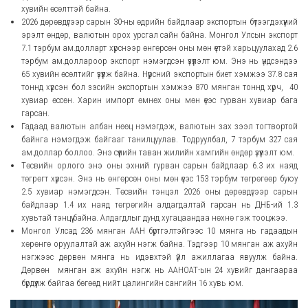
хувийн өсөлттэй байна.
2026 дөрөвдүгээр сарын 30-ны өдрийн байдлаар экспортын бүтээгдэхүүний
эрэлт өндөр, валютын орох урсгал сайн байна. Монгол Улсын экспорт
7.1 тэрбум ам.долларт хүрснээр өнгөрсөн оны мөн үетэй харьцуулахад 2.6
тэрбум ам.доллароор экспорт нэмэгдсэн үзүүлэлт юм. Энэ нь үндсэндээ
65 хувийн өсөлтийг үзүүлж байна. Нүүрсний экспортын биет хэмжээ 37.8 сая
тоннд хүрсэн бол зэсийн экспортын хэмжээ 870 мянган тоннд хүрч, 40
хувиар өссөн. Харин импорт өмнөх оны мөн үеэс гурван хувиар бага
гарсан.
Гадаад валютын албан нөөц нэмэгдэж, валютын зах зээл тогтвортой
байнга нэмэгдэж байгааг танилцуулав. Тодруулбал, 7 тэрбум 327 сая
ам.доллар боллоо. Энэ сүүлийн таван жилийн хамгийн өндөр үзүүлэлт юм.
Төсвийн орлого энэ оны эхний гурван сарын байдлаар 6.3 их наяд
төгрөгт хүрсэн. Энэ нь өнгөрсөн оны мөн үеэс 153 тэрбум төгрөгөөр буюу
2.5 хувиар нэмэгдсэн. Төсвийн тэнцэл 2026 оны дөрөвдүгээр сарын
байдлаар 1.4 их наяд төгрөгийн алдагдалтай гарсан нь ДНБ-ий 1.3
хувьтай тэнцүү байна. Алдагдлыг дунд хугацаандаа нөхнө гэж тооцжээ.
Монгол Улсад 236 мянган ААН бүртгэлтэйгээс 10 мянга нь гадаадын
хөрөнгө оруулалтай аж ахуйн нэгж байна. Тэдгээр 10 мянган аж ахуйн
нэгжээс дөрвөн мянга нь идэвхтэй үйл ажиллагаа явуулж байна.
Дөрвөн мянган аж ахуйн нэгж нь ААНОАТ-ын 24 хувийг дангаараа
бүрдүүлж байгаа бөгөөд нийт цалингийн сангийн 16 хувь юм.