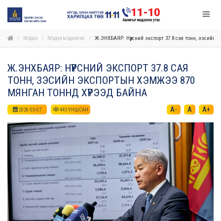
Мэдээ
Мэдээ мэдээлэл
Ж.ЭНХБАЯР: Нүүрсний экспорт 37.8 сая тонн, зэсийн 
Ж.ЭНХБАЯР: НҮҮРСНИЙ ЭКСПОРТ 37.8 САЯ
ТОНН, ЗЭСИЙН ЭКСПОРТЫН ХЭМЖЭЭ 870
МЯНГАН ТОННД ХҮРЭЭД БАЙНА
A-
A
A+
2026-05-07
443
УНШСАН