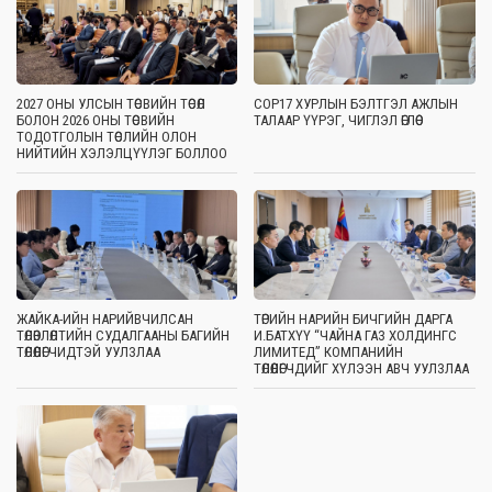
2027 ОНЫ УЛСЫН ТӨСВИЙН ТӨСӨЛ
COP17 ХУРЛЫН БЭЛТГЭЛ АЖЛЫН
БОЛОН 2026 ОНЫ ТӨСВИЙН
ТАЛААР ҮҮРЭГ, ЧИГЛЭЛ ӨГЛӨӨ
ТОДОТГОЛЫН ТӨСЛИЙН ОЛОН
НИЙТИЙН ХЭЛЭЛЦҮҮЛЭГ БОЛЛОО
ЖАЙКА-ИЙН НАРИЙВЧИЛСАН
ТӨРИЙН НАРИЙН БИЧГИЙН ДАРГА
ТӨЛӨВЛӨЛТИЙН СУДАЛГААНЫ БАГИЙН
И.БАТХҮҮ “ЧАЙНА ГАЗ ХОЛДИНГС
ТӨЛӨӨЛӨГЧИДТЭЙ УУЛЗЛАА
ЛИМИТЕД” КОМПАНИЙН
ТӨЛӨӨЛӨГЧДИЙГ ХҮЛЭЭН АВЧ УУЛЗЛАА