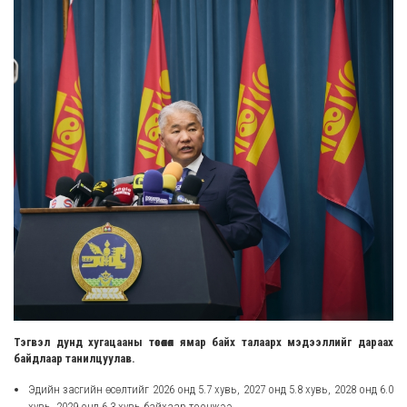
Тэгвэл дунд хугацааны төсөөлөл ямар байх талаарх мэдээллийг дараах
байдлаар танилцуулав.
Эдийн засгийн өсөлтийг 2026 онд 5.7 хувь, 2027 онд 5.8 хувь, 2028 онд 6.0
хувь, 2029 онд 6.3 хувь байхаар тооцжээ.