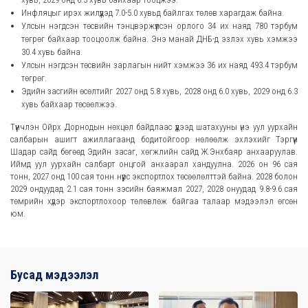
Инфляцыг ирэх жилүүдэд 7.0-5.0 хувьд байлгах төлөв харагдаж байна.
Улсын нэгдсэн төсвийн тэнцвэржүүлсэн орлого 34 их наяд 780 тэрбум
төгрөг байхаар тооцоолж байна. Энэ манай ДНБ-д эзлэх хувь хэмжээ
30.4 хувь байна.
Улсын нэгдсэн төсвийн зарлагын нийт хэмжээ 36 их наяд 493.4 тэрбум
төгрөг.
Эдийн засгийн өсөлтийг 2027 онд 5.8 хувь, 2028 онд 6.0 хувь, 2029 онд 6.3
хувь байхаар төсөөлжээ.
Түүнчлэн Ойрх Дорнодын нөхцөл байдлаас үүдээд шатахууны үнэ уул уурхайн
салбарын ашигт ажиллагаанд бодитойгоор нөлөөлж эхлэхийг Тэргүүн
Шадар сайд бөгөөд Эдийн засаг, хөгжлийн сайд Ж.Энхбаяр анхааруулав.
Иймд уул уурхайн салбарт онцгой анхаарал хандуулна. 2026 он 96 сая
тонн, 2027 онд 100 сая тонн нүүрс экспортлох төсөөлөлттэй байна. 2028 болон
2029 ондуудад 2.1 сая тонн зэсийн баяжмал 2027, 2028 онуудад 9.8-9.6 сая
төмрийн хүдэр экспортлохоор төлөвлөж байгаа талаар мэдээлэл өгсөн
юм.
Бусад мэдээлэл