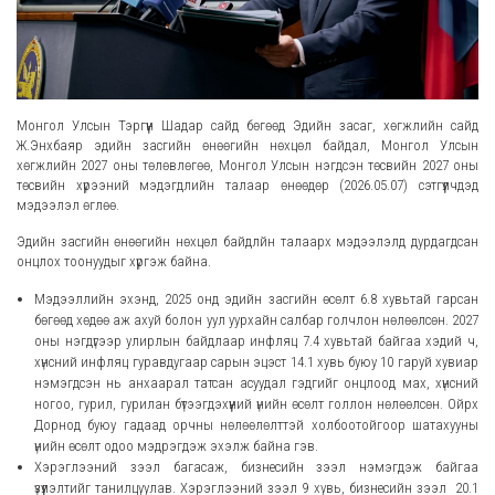
Монгол Улсын Тэргүүн Шадар сайд бөгөөд Эдийн засаг, хөгжлийн сайд
Ж.Энхбаяр эдийн засгийн өнөөгийн нөхцөл байдал, Монгол Улсын
хөгжлийн 2027 оны төлөвлөгөө, Монгол Улсын нэгдсэн төсвийн 2027 оны
төсвийн хүрээний мэдэгдлийн талаар өнөөдөр (2026.05.07) сэтгүүлчдэд
мэдээлэл өглөө.
Эдийн засгийн өнөөгийн нөхцөл байдлйн талаарх мэдээлэлд дурдагдсан
онцлох тоонуудыг хүргэж байна.
Мэдээллийн эхэнд, 2025 онд эдийн засгийн өсөлт 6.8 хувьтай гарсан
бөгөөд хөдөө аж ахуй болон уул уурхайн салбар голчлон нөлөөлсөн. 2027
оны нэгдүгээр улирлын байдлаар инфляц 7.4 хувьтай байгаа хэдий ч,
хүнсний инфляц гуравдугаар сарын эцэст 14.1 хувь буюу 10 гаруй хувиар
нэмэгдсэн нь анхаарал татсан асуудал гэдгийг онцлоод мах, хүнсний
ногоо, гурил, гурилан бүтээгдэхүүний үнийн өсөлт голлон нөлөөлсөн. Ойрх
Дорнод буюу гадаад орчны нөлөөлөлттэй холбоотойгоор шатахууны
үнийн өсөлт одоо мэдрэгдэж эхэлж байна гэв.
Хэрэглээний зээл багасаж, бизнесийн зээл нэмэгдэж байгаа
үзүүлэлтийг танилцуулав. Хэрэглээний зээл 9 хувь, бизнесийн зээл 20.1