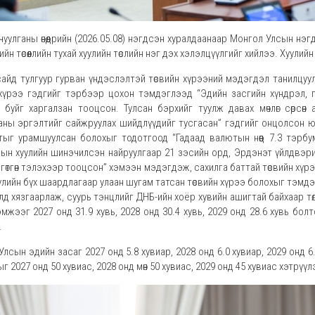
уулганы өнөөдрийн (2026.05.08) нэгдсэн хуралдаанаар Монгол Улсын нэг
ийн төсөөллийн тухай хуулийн төслийн нэг дэх хэлэлцүүлгийг хийлээ. Хуули
сайд тулгуур гурван үндэслэлтэй төсвийн хүрээний мэдэгдэл танилцуулж
 хүрээ гэдгийг тэрбээр цохон тэмдэглээд “Эдийн засгийн хүндрэл
 буйг харгалзан тооцсон. Тулсан бэрхийг туулж давах мөчлөг сөрсө
ны эргэлтийг сайжруулах шийдлүүдийг тусгасан” гэдгийг онцолсон юм. Түү
тыг урамшуулсан болохыг тодотгоод “Гадаад валютын нөөц 7.3 тэрбум 
ын хуулийн шинэчилсэн найруулгаар 21 зэсийн орд, Эрдэнэт үйлдвэрийн
ргөтгөн тэлэхээр тооцсон” хэмээн мэдэгдэж, сахилга баттай төсвийн хүр
уулийн бүх шаардлагаар улаан шугам татсан төсвийн хүрээ болохыг тэмд
д хязгаарлаж, суурь тэнцлийг ДНБ-ийн хоёр хувийн ашигтай байхаар төлө
мжээг 2027 онд 31.9 хувь, 2028 онд 30.4 хувь, 2029 онд 28.6 хувь бол
.
лсын эдийн засаг 2027 онд 5.8 хувиар, 2028 онд 6.0 хувиар, 2029 онд 6.3 х
г 2027 онд 50 хувиас, 2028 онд мөн 50 хувиас, 2029 онд 45 хувиас хэтрүү