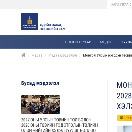
ЭЗХЯ-НЫ ТУХАЙ
МЭДЭЭ
ХУУЛЬ,
Мэдээ
Мэдээ мэдээлэл
Монгол Улсын нэгдсэн төсвийн
Бусад мэдээлэл
МОН
2028
ХЭЛ
2026-0
2027 ОНЫ УЛСЫН ТӨСВИЙН ТӨСӨЛ БОЛОН
2026 ОНЫ ТӨСВИЙН ТОДОТГОЛЫН ТӨСЛИЙН
ОЛОН НИЙТИЙН ХЭЛЭЛЦҮҮЛЭГ БОЛЛОО