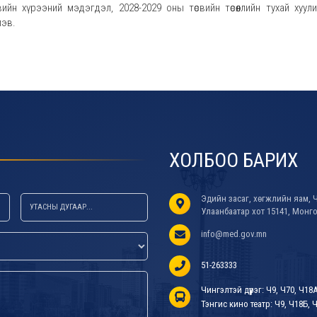
вийн хүрээний мэдэгдэл, 2028-2029 оны төсвийн төсөөллийн тухай хуул
эв.
ХОЛБОО БАРИХ
Эдийн засаг, хөгжлийн яам, Ч
Улаанбаатар хот 15141, Монг
info@med.gov.mn
51-263333
Чингэлтэй дүүрэг: Ч9, Ч70, Ч18
Тэнгис кино театр: Ч9, Ч18Б, Ч