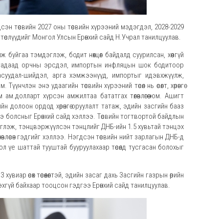
дсэн төсвийн 2027 оны төсвийн хүрээний мэдэгдэл, 2028-2029
йн төслүүдийг Монгол Улсын Ерөнхий сайд Н.Учрал танилцуулав.
 буйгаа тэмдэглэж, бодит нөхцөл байдалд суурилсан, хөөсгүй
, гадаад орчны эрсдэл, импортын инфляцын шок бодитоор
н асуудал-шийдэл, арга хэмжээнүүд, импортыг идэвхжүүлж,
нчлэн энэ удаагийн төсвийн хүрээний төсөл нь өсөлт, хөрөнгө
ам.долларт хүрсэн амжилтаа бататгах төлөвлөгөө юм. Ашигт
 долоон ордод хөрөнгө оруулалт татаж, эдийн засгийн бааз
ээ болсныг Ерөнхий сайд хэллээ. Төсвийн тогтвортой байдлын
эглэж, тэнцвэржүүлсэн тэнцлийг ДНБ-ийн 1.5 хувьтай тэнцэх
влөсөн гэдгийг хэллээ. Нэгдсэн төсвийн нийт зарлагын ДНБ-д
тол үе шаттай тууштай бууруулахаар төсөлд тусгасан болохыг
увиар өсөх төсөөлөлтэй, эдийн засаг дахь Засгийн газрын өрийн
лэхгүй байхаар тооцсон гэдгээ Ерөнхий сайд танилцуулав.