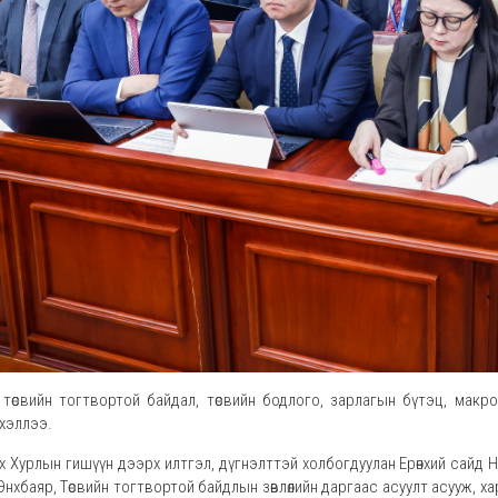
 төсвийн тогтвортой байдал, төсвийн бодлого, зарлагын бүтэц, мак
 хэллээ.
 Хурлын гишүүн дээрх илтгэл, дүгнэлттэй холбогдуулан Ерөнхий сайд Н.У
Энхбаяр, Төсвийн тогтвортой байдлын зөвлөлийн даргаас асуулт асууж, 