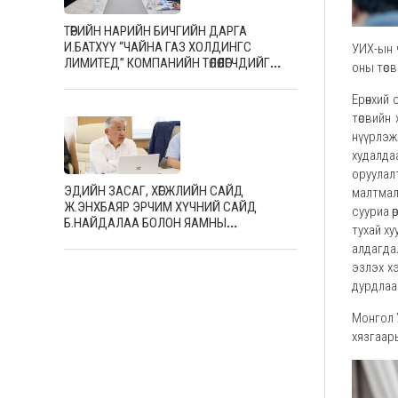
ТӨРИЙН НАРИЙН БИЧГИЙН ДАРГА
И.БАТХҮҮ “ЧАЙНА ГАЗ ХОЛДИНГС
УИХ-ын ч
ЛИМИТЕД” КОМПАНИЙН ТӨЛӨӨЛӨГЧДИЙГ
оны төсв
ХҮЛЭЭН АВЧ УУЛЗЛАА
Ерөнхий 
төсвийн
нүүрлэж
худалдаа
оруулал
ЭДИЙН ЗАСАГ, ХӨГЖЛИЙН САЙД
малтмал
Ж.ЭНХБАЯР ЭРЧИМ ХҮЧНИЙ САЙД
сууриа ө
Б.НАЙДАЛАА БОЛОН ЯАМНЫ
тухай х
УДИРДЛАГУУДЫГ ХҮЛЭЭН АВЧ УУЛЗЛАА
алдагдал
эзлэх хэ
дурдлаа
Монгол У
хязгаары