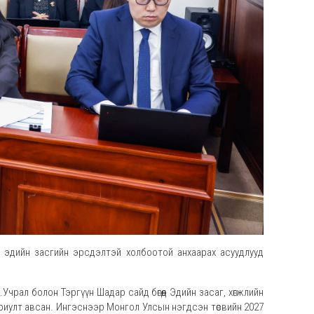
ро эдийн засгийн эрсдэлтэй холбоотой анхаарах асуудлууд
чрал болон Тэргүүн Шадар сайд бөгөөд Эдийн засаг, хөгжлийн
хариулт авсан. Ингэснээр Монгол Улсын нэгдсэн төсвийн 2027