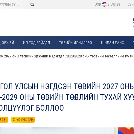
USD
3,593.93
Сан
 ЭРХ ЗҮЙ
ИЛ ТОД БАЙДАЛ
ТӨРИЙН ҮЙЛЧИЛГЭЭ
ШИЛЭН ДАНС
 2027 оны төсвийн хүрээний мэдэгдэл, 2028-2029 оны төсвийн төсөөллийн тухай х
ГОЛ УЛСЫН НЭГДСЭН ТӨСВИЙН 2027 ОН
-2029 ОНЫ ТӨСВИЙН ТӨСӨӨЛЛИЙН ТУХАЙ Х
ЭЛЦҮҮЛЭГ БОЛЛОО
5-08
406
УНШСАН