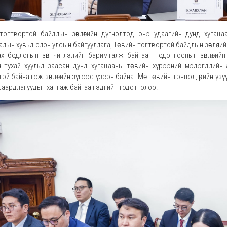
 тогтвортой байдлын зөвлөлийн дүгнэлтэд энэ удаагийн дунд хугац
лын хувьд олон улсын байгууллага, Төсвийн тогтвортой байдлын зөвлөли
ах бодлогын зөв чиглэлийг баримталж байгааг тодотгосныг зөвлөлий
 тухай хуульд заасан дунд хугацааны төсвийн хүрээний мэдэгдлийн аг
й байна гэж зөвлөлийн зүгээс үзсэн байна. Мөн төсвийн тэнцэл, өрийн үз
шаардлагуудыг хангаж байгаа гэдгийг тодотголоо.