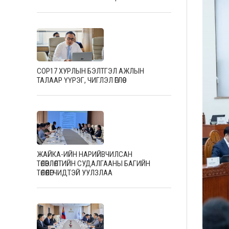
COP17 ХУРЛЫН БЭЛТГЭЛ АЖЛЫН
ТАЛААР ҮҮРЭГ, ЧИГЛЭЛ ӨГЛӨӨ
ЖАЙКА-ИЙН НАРИЙВЧИЛСАН
ТӨЛӨВЛӨЛТИЙН СУДАЛГААНЫ БАГИЙН
ТӨЛӨӨЛӨГЧИДТЭЙ УУЛЗЛАА