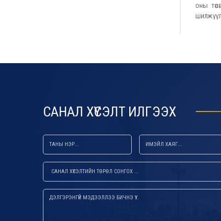
оны төс
шилжүүл
default default default
САНАЛ ХҮСЭЛТ ИЛГЭЭХ