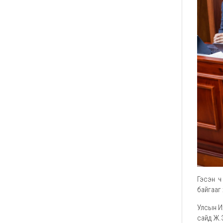
Гэсэн ч
байгааг
Улсын Их
сайд Ж.