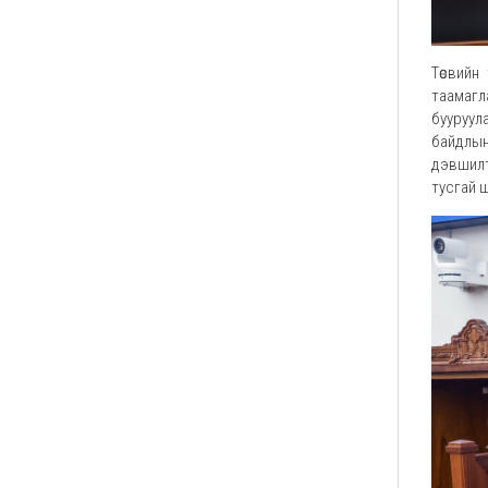
Төсвийн
таамагла
бууруул
байдлын
дэвшилтэ
тусгай 