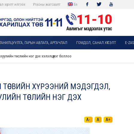
ал хүсэлт илгээх
Утасны жагсаалт
En
Facebook
Twitter
Youtube
ТАНИЛЦУУЛГА, ГАРЫН АВЛАГА, АРГАЧЛАЛ
ГОМДОЛ, САНАЛ ХҮСЭЛТ
E-ZA
уулийн төслийн нэг дэх хэлэлцүүлэг боллоо
Ы ТӨСВИЙН ХҮРЭЭНИЙ МЭДЭГДЭЛ,
УУЛИЙН ТӨСЛИЙН НЭГ ДЭХ
A-
A
A+