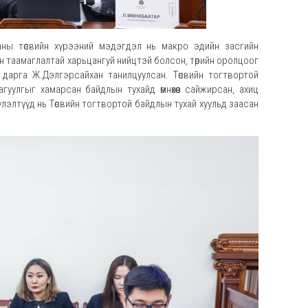
ааны төсвийн хүрээний мэдэгдэл нь макро эдийн засгийн
йн таамаглалтай харьцангуй нийцтэй болсон, төрийн оролцоог
н дарга Ж.Дэлгэрсайхан танилцуулсан. Төсвийн тогтвортой
уулгыг хамарсан байдлын тухайд өмнөхөөс сайжирсан, ахиц
үүлэлтүүд нь Төсвийн тогтвортой байдлын тухай хуульд заасан