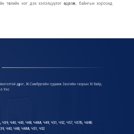
ийн төслийн нэг дэх хэлэлцүүлэг өндөрлөж, байнгын хороонд
ингэлтэй дүүрэг, Ж.Самбуугийн гудамж Засгийн газрын XI байр,
ол Улс
А, Ч39, Ч40, Ч43, Ч48, Ч48А, Ч49, Ч51, Ч52, Ч57, Ч57Б, Ч69Б
39, Ч40, Ч48, Ч48А, Ч51, Ч52