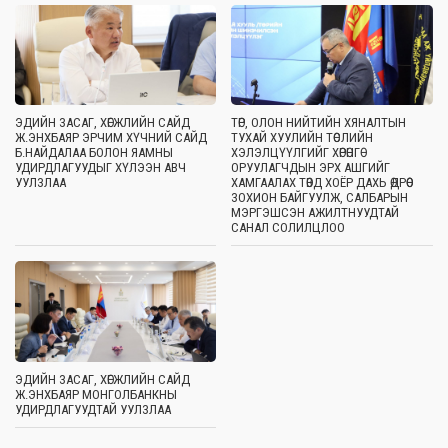
ЭДИЙН ЗАСАГ, ХӨГЖЛИЙН САЙД
ТӨР, ОЛОН НИЙТИЙН ХЯНАЛТЫН
Ж.ЭНХБАЯР ЭРЧИМ ХҮЧНИЙ САЙД
ТУХАЙ ХУУЛИЙН ТӨСЛИЙН
Б.НАЙДАЛАА БОЛОН ЯАМНЫ
ХЭЛЭЛЦҮҮЛГИЙГ ХӨРӨНГӨ
УДИРДЛАГУУДЫГ ХҮЛЭЭН АВЧ
ОРУУЛАГЧДЫН ЭРХ АШГИЙГ
УУЛЗЛАА
ХАМГААЛАХ ТӨВД ХОЁР ДАХЬ ӨДРӨӨ
ЗОХИОН БАЙГУУЛЖ, САЛБАРЫН
МЭРГЭШСЭН АЖИЛТНУУДТАЙ
САНАЛ СОЛИЛЦЛОО
ЭДИЙН ЗАСАГ, ХӨГЖЛИЙН САЙД
Ж.ЭНХБАЯР МОНГОЛБАНКНЫ
УДИРДЛАГУУДТАЙ УУЛЗЛАА