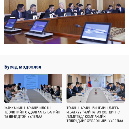
Бусад мэдээлэл
ЖАЙКА-ИЙН НАРИЙВЧИЛСАН
ТӨРИЙН НАРИЙН БИЧГИЙН ДАРГА
ТӨЛӨВЛӨЛТИЙН СУДАЛГААНЫ БАГИЙН
И.БАТХҮҮ “ЧАЙНА ГАЗ ХОЛДИНГС
ТӨЛӨӨЛӨГЧИДТЭЙ УУЛЗЛАА
ЛИМИТЕД” КОМПАНИЙН
ТӨЛӨӨЛӨГЧДИЙГ ХҮЛЭЭН АВЧ УУЛЗЛАА