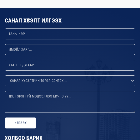
САНАЛ ХҮСЭЛТ ИЛГЭЭХ
ИЛГЭЭХ
ХОЛБОО БАРИХ