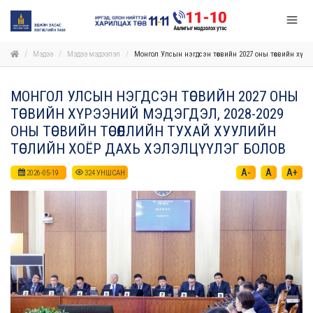
Мэдээ
Мэдээ мэдээлэл
Монгол Улсын нэгдсэн төсвийн 2027 оны төсвийн хүрээ
МОНГОЛ УЛСЫН НЭГДСЭН ТӨСВИЙН 2027 ОНЫ
ТӨСВИЙН ХҮРЭЭНИЙ МЭДЭГДЭЛ, 2028-2029
ОНЫ ТӨСВИЙН ТӨСӨӨЛЛИЙН ТУХАЙ ХУУЛИЙН
ТӨСЛИЙН ХОЁР ДАХЬ ХЭЛЭЛЦҮҮЛЭГ БОЛОВ
A-
A
A+
2026-05-19
324
УНШСАН