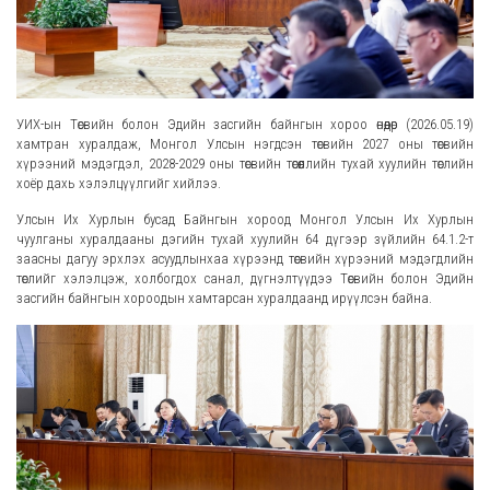
УИХ-ын Төсвийн болон Эдийн засгийн байнгын хороо өнөөдөр (2026.05.19)
хамтран хуралдаж, Монгол Улсын нэгдсэн төсвийн 2027 оны төсвийн
хүрээний мэдэгдэл, 2028-2029 оны төсвийн төсөөллийн тухай хуулийн төслийн
хоёр дахь хэлэлцүүлгийг хийлээ.
Улсын Их Хурлын бусад Байнгын хороод Монгол Улсын Их Хурлын
чуулганы хуралдааны дэгийн тухай хуулийн 64 дүгээр зүйлийн 64.1.2-т
заасны дагуу эрхлэх асуудлынхаа хүрээнд төсвийн хүрээний мэдэгдлийн
төслийг хэлэлцэж, холбогдох санал, дүгнэлтүүдээ Төсвийн болон Эдийн
засгийн байнгын хороодын хамтарсан хуралдаанд ирүүлсэн байна.