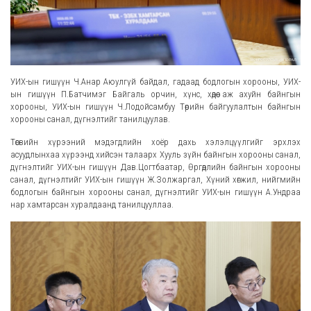
УИХ-ын гишүүн Ч.Анар Аюулгүй байдал, гадаад бодлогын хорооны, УИХ-
ын гишүүн П.Батчимэг Байгаль орчин, хүнс, хөдөө аж ахуйн байнгын
хорооны, УИХ-ын гишүүн Ч.Лодойсамбуу Төрийн байгуулалтын байнгын
хорооны санал, дүгнэлтийг танилцуулав.
Төсвийн хүрээний мэдэгдлийн хоёр дахь хэлэлцүүлгийг эрхлэх
асуудлынхаа хүрээнд хийсэн талаарх Хууль зүйн байнгын хорооны санал,
дүгнэлтийг УИХ-ын гишүүн Дав.Цогтбаатар, Өргөдлийн байнгын хорооны
санал, дүгнэлтийг УИХ-ын гишүүн Ж.Золжаргал, Хүний хөгжил, нийгмийн
бодлогын байнгын хорооны санал, дүгнэлтийг УИХ-ын гишүүн А.Ундраа
нар хамтарсан хуралдаанд танилцууллаа.