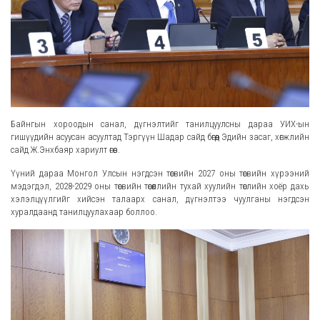
Байнгын хороодын санал, дүгнэлтийг танилцуулсны дараа УИХ-ын
гишүүдийн асуусан асуултад Тэргүүн Шадар сайд бөгөөд Эдийн засаг, хөгжлийн
сайд Ж.Энхбаяр хариулт өгөв.
Үүний дараа Монгол Улсын нэгдсэн төсвийн 2027 оны төсвийн хүрээний
мэдэгдэл, 2028-2029 оны төсвийн төсөөллийн тухай хуулийн төслийн хоёр дахь
хэлэлцүүлгийг хийсэн талаарх санал, дүгнэлтээ чуулганы нэгдсэн
хуралдаанд танилцуулахаар боллоо.