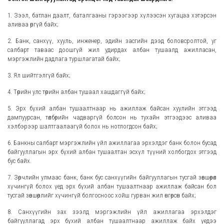
1. Зээл, батлан даалт, баталгааны гэрээгээр хүлээсэн хугацаа хэтэрсэн
аливаа өргүй байх;
2. Банк, санхүү, хууль, инженер, эдийн засгийн дээд боловсролтой, уг
салбарт таваас доошгүй жил удирдах албан тушаалд ажилласан,
мэргэжлийн дадлага туршлагатай байх;
3. Ял шийтгэлгүй байх;
4. Төрийн улс төрийн албан тушаал хашдаггүй байх;
5. Эрх бүхий албан тушаалтнаар нь ажиллаж байсан хуулийн этгээд
дампуурсан, төлбөрийн чадваргүй болсон нь тухайн этгээдээс аливаа
хэлбэрээр шалтгаалаагүй болох нь нотлогдсон байх;
6. Банкны салбарт мэргэжлийн үйл ажиллагаа эрхэлдэг банк болон бусад
байгууллагын эрх бүхий албан тушаалтан эсхүл түүний холбогдох этгээд
бус байх.
7. Зөрчлийн улмаас банк, банк бус санхүүгийн байгууллагын тусгай зөвшөөрөл
хүчингүй болох үед эрх бүхий албан тушаалтнаар ажиллаж байсан бол
тусгай зөвшөөрлийг хүчингүй болгосноос хойш гурван жил өнгөрсөн байх;
8. Санхүүгийн зах зээлд мэргэжлийн үйл ажиллагаа эрхэлдэг
байгууллагад эрх бүхий албан тушаалтнаар ажиллаж байх үедээ