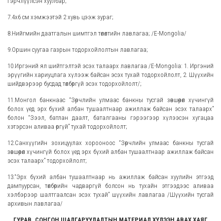
гэрчлүүлсэн хуулбар;
7.4х6 см хэмжээтэй 2 хувь цээж зураг;
8.Нийгмийн даатгалын шимтгэл төлөлтийн лавлагаа; /E-Mongolia/
9.Оршин суугаа газрын тодорхойлолтын лавлагаа;
10.Иргэний ял шийтгэлтэй эсэх талаарх лавлагаа /E-Mongolia: 1. Иргэний
эрүүгийн хариуцлага хүлээж байсан эсэх тухай тодорхойлолт, 2. Шүүхийн
шийдвэрээр бусдад төлбөргүй эсэх тодорхойлолт/;
11.Монгол банкнаас “Зөрчлийн улмаас банкны тусгай зөвшөөрөл хүчингүй
болох үед эрх бүхий албан тушаалтнаар ажиллаж байсан эсэх талаарх”
болон “Зээл, батлан даалт, баталгааны гэрээгээр хүлээсэн хугацаа
хэтэрсэн аливаа өргүй” тухай тодорхойлолт;
12.Санхүүгийн зохицуулах хорооноос “Зөрчлийн улмаас банкны тусгай
зөвшөөрөл хүчингүй болох үед эрх бүхий албан тушаалтнаар ажиллаж байсан
эсэх талаарх” тодорхойлолт;
13.“Эрх бүхий албан тушаалтнаар нь ажиллаж байсан хуулийн этгээд
дампуурсан, төлбөрийн чадваргүй болсон нь тухайн этгээдээс аливаа
хэлбэрээр шалтгаалсан эсэх тухай” шүүхийн лавлагаа /Шүүхийн тусгай
архивын лавлагаа/
ГУРАВ. СОНГОН ШАЛГАРУУЛАЛТЫН МАТЕРИАЛ ХҮЛЭЭН АВАХ ХАЯГ