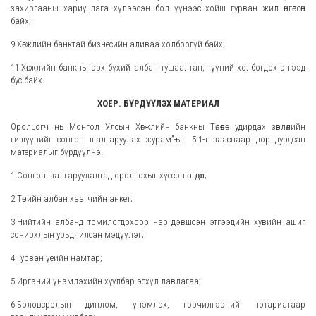
захиргааны хариуцлага хүлээсэн бол үүнээс хойш гурван жил өнгөрсөн
байх;
9.Хөгжлийн банктай бизнесийн аливаа холбоогүй байх;
11.Хөгжлийн банкны эрх бүхий албан тушаалтан, түүний холбогдох этгээд
бус байх.
ХОЁР. БҮРДҮҮЛЭХ МАТЕРИАЛ
Оролцогч нь Монгол Улсын Хөгжлийн банкны Төлөөлөн удирдах зөвлөлийн
гишүүнийг сонгон шалгаруулах журам”-ын 5.1-т зааснаар дор дурдсан
материалыг бүрдүүлнэ.
1.Сонгон шалгаруулалтад оролцохыг хүссэн өргөдөл;
2.Төрийн албан хаагчийн анкет;
3.Нийтийн албанд томилогдохоор нэр дэвшсэн этгээдийн хувийн ашиг
сонирхлын урьдчилсан мэдүүлэг;
4.Гурван үеийн намтар;
5.Иргэний үнэмлэхийн хуулбар эсхүл лавлагаа;
6.Боловсролын диплом, үнэмлэх, гэрчилгээний нотариатаар