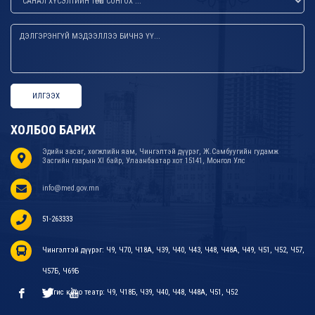
ИЛГЭЭХ
ХОЛБОО БАРИХ
Эдийн засаг, хөгжлийн яам, Чингэлтэй дүүрэг, Ж.Самбуугийн гудамж
Засгийн газрын XI байр, Улаанбаатар хот 15141, Монгол Улс
info@med.gov.mn
51-263333
Чингэлтэй дүүрэг: Ч9, Ч70, Ч18А, Ч39, Ч40, Ч43, Ч48, Ч48А, Ч49, Ч51, Ч52, Ч57,
Ч57Б, Ч69Б
Тэнгис кино театр: Ч9, Ч18Б, Ч39, Ч40, Ч48, Ч48А, Ч51, Ч52