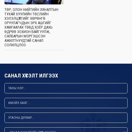
ТӨР, ОЛОН НИЙТИЙН ХЯНАЛТЫН
ТУХАЙ ХУУЛИЙН ТӨСЛИЙН
ХЭЛЭЛЦҮҮЛГИЙГ ХӨРӨНГӨ
ОРУУЛАГЧДЫН ЭРХ АШГИЙГ
ХАМГААЛАХ ТӨВД ХОЁР ДАХЬ
ӨДРӨӨ ЗОХИОН БАЙГУУЛЖ,
САЛБАРЫН МЭРГЭШСЭН
АЖИЛТНУУДТАЙ САНАЛ
СОЛИЛЦЛОО
САНАЛ ХҮСЭЛТ ИЛГЭЭХ