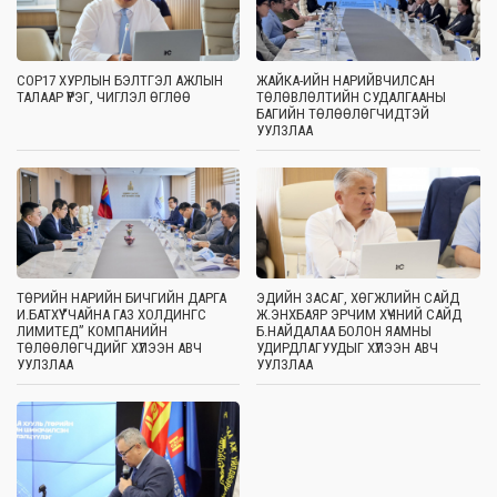
COP17 ХУРЛЫН БЭЛТГЭЛ АЖЛЫН
ЖАЙКА-ИЙН НАРИЙВЧИЛСАН
ТАЛААР ҮҮРЭГ, ЧИГЛЭЛ ӨГЛӨӨ
ТӨЛӨВЛӨЛТИЙН СУДАЛГААНЫ
БАГИЙН ТӨЛӨӨЛӨГЧИДТЭЙ
УУЛЗЛАА
ТӨРИЙН НАРИЙН БИЧГИЙН ДАРГА
ЭДИЙН ЗАСАГ, ХӨГЖЛИЙН САЙД
И.БАТХҮҮ “ЧАЙНА ГАЗ ХОЛДИНГС
Ж.ЭНХБАЯР ЭРЧИМ ХҮЧНИЙ САЙД
ЛИМИТЕД” КОМПАНИЙН
Б.НАЙДАЛАА БОЛОН ЯАМНЫ
ТӨЛӨӨЛӨГЧДИЙГ ХҮЛЭЭН АВЧ
УДИРДЛАГУУДЫГ ХҮЛЭЭН АВЧ
УУЛЗЛАА
УУЛЗЛАА