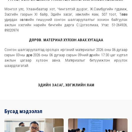
Монгол улс, Улаанбаатар хот, Чингэлтэй дүүрэг, Ж.Самбуугийн гудамж,
Засгийн газрын XI байр, Эдийн засаг, хөгжлийн яам, 507 тоот, Төлөөлөн
удирдах зөвлөлийн гишүүний сонгон шалгаруулалтыг зохион байгуулах
ажлын хэсгийн нарийн бичгийн дарга С.Цогзолмаа, Утас: 51-264926,
89020974
ДӨРӨВ. МАТЕРИАЛ ХҮЛЭЭН АВАХ ХУГАЦАА
Сонгон шалгаруулалтад оролцох иргэний материалыг 2026 оны 06 дугаар
сарын 03-ны өдрөөс 2026 оны 06 дугаар сарын 09-ний өдрийн 17:30 цаг хүртэл
ажлын цагаар хүлээн авна. Материалыг битүүмжлэн ирүүлэх
шаардлагатай.
ЭДИЙН ЗАСАГ, ХӨГЖЛИЙН ЯАМ
Бусад мэдээлэл