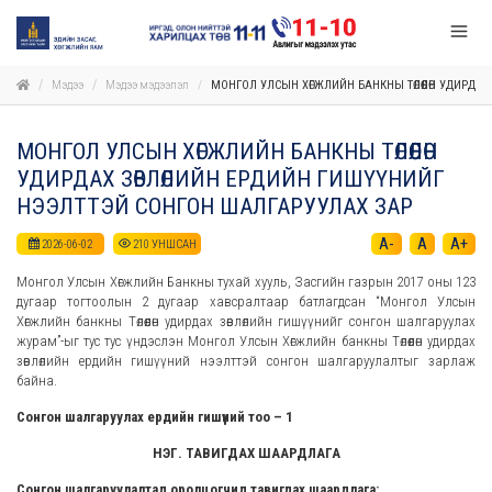
Мэдээ
Мэдээ мэдээлэл
МОНГОЛ УЛСЫН ХӨГЖЛИЙН БАНКНЫ ТӨЛӨӨЛӨН УДИРДА
МОНГОЛ УЛСЫН ХӨГЖЛИЙН БАНКНЫ ТӨЛӨӨЛӨН
УДИРДАХ ЗӨВЛӨЛИЙН ЕРДИЙН ГИШҮҮНИЙГ
НЭЭЛТТЭЙ СОНГОН ШАЛГАРУУЛАХ ЗАР
A-
A
A+
2026-06-02
210
УНШСАН
Монгол Улсын Хөгжлийн Банкны тухай хууль, Засгийн газрын 2017 оны 123
дугаар тогтоолын 2 дугаар хавсралтаар батлагдсан “Монгол Улсын
Хөгжлийн банкны Төлөөлөн удирдах зөвлөлийн гишүүнийг сонгон шалгаруулах
журам”-ыг тус тус үндэслэн Монгол Улсын Хөгжлийн банкны Төлөөлөн удирдах
зөвлөлийн ердийн гишүүний нээлттэй сонгон шалгаруулалтыг зарлаж
байна.
Сонгон шалгаруулах ердийн гишүүний тоо – 1
НЭГ. ТАВИГДАХ ШААРДЛАГА
Сонгон шалгаруулалтад оролцогчид тавигдах шаардлага: