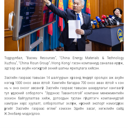
Тодруулбал, “Baowu Resourses”, “China Energy Materials & Technology
Xuzhou”, “China Risun Group” /Hong Kong/ гэсэн компаниуд саналаа ирүүлж,
эдгээр аж ахуйн нэгжүүдтэй эхний шатны ярилцлага хийсэн.
Засгийн газраас тавьсан 14 шалгуурын хүрээнд тендерт оролцох аж ахуйн
нэгжүүд 1000 оноо авах ёстой. Хамгийн багадаа 700 оноо авах ёстой ч хэн
нь ч энэ оноог авсангүй. Засгийн газраас тавьсан шаардлагыг хангаагүй
тул үндэсний олборлогч “Эрдэнэс Тавантолгой” компани менежментийн
зохион байгуулалтаа хийж, дотоодын туслан гүйцэтгэгч компаниудтай
хамтран хөрс хуулалт, олборлолтыг эхлүүлж, нүүрсний экспорт нэмэгдүүлэх
үүргийг Засгийн газраас өглөө” хэмээн Эдийн засаг, хөгжлийн сайд
Ж.Энхбаяр мэдэгдлээ.