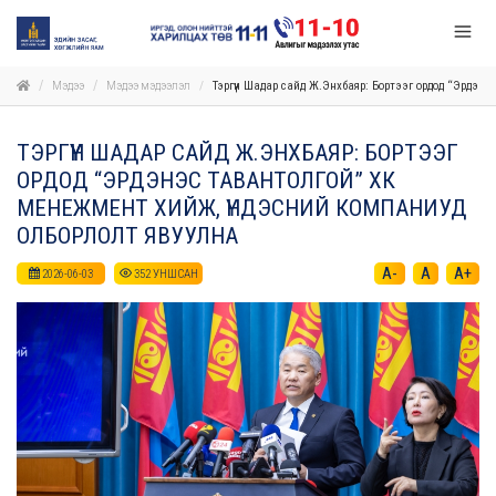
Мэдээ
Мэдээ мэдээлэл
Тэргүүн Шадар сайд Ж.Энхбаяр: Бортээг ордод “Эрдэн
ТЭРГҮҮН ШАДАР САЙД Ж.ЭНХБАЯР: БОРТЭЭГ
ОРДОД “ЭРДЭНЭС ТАВАНТОЛГОЙ” ХК
МЕНЕЖМЕНТ ХИЙЖ, ҮНДЭСНИЙ КОМПАНИУД
ОЛБОРЛОЛТ ЯВУУЛНА
A-
A
A+
2026-06-03
352
УНШСАН