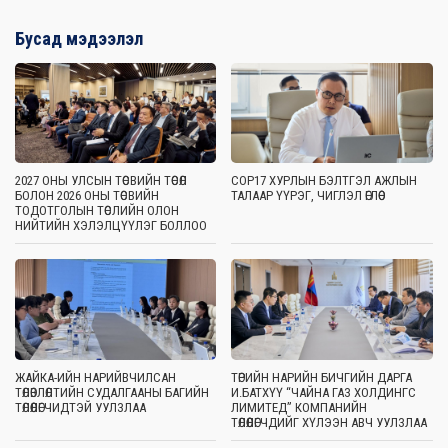
Бусад мэдээлэл
2027 ОНЫ УЛСЫН ТӨСВИЙН ТӨСӨЛ
COP17 ХУРЛЫН БЭЛТГЭЛ АЖЛЫН
БОЛОН 2026 ОНЫ ТӨСВИЙН
ТАЛААР ҮҮРЭГ, ЧИГЛЭЛ ӨГЛӨӨ
ТОДОТГОЛЫН ТӨСЛИЙН ОЛОН
НИЙТИЙН ХЭЛЭЛЦҮҮЛЭГ БОЛЛОО
ЖАЙКА-ИЙН НАРИЙВЧИЛСАН
ТӨРИЙН НАРИЙН БИЧГИЙН ДАРГА
ТӨЛӨВЛӨЛТИЙН СУДАЛГААНЫ БАГИЙН
И.БАТХҮҮ “ЧАЙНА ГАЗ ХОЛДИНГС
ТӨЛӨӨЛӨГЧИДТЭЙ УУЛЗЛАА
ЛИМИТЕД” КОМПАНИЙН
ТӨЛӨӨЛӨГЧДИЙГ ХҮЛЭЭН АВЧ УУЛЗЛАА