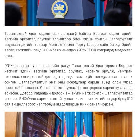
Тавантолгой бүлэг ордын ашиглагдаагүй байгаа Бортээг ордыг эдийн
засгийн эргэлтэд оруулах зорилгоор олон улсын сонгон шалгаруулалт
явуулсан дүнгийн талаар Монгол Улсын Тэргүүн Шадар сайд бөгөөд Эдийн
засаг, хөгжлийн сайд Ж.Энхбаяр өнөөдөр (2026.06.03) сэтгүүлчдэд мэдээлэл
өгөв.
“УИХ-аас өгсөн үүрэг чиглэлийн дагуу Тавантолгой бүлэг ордын Бортээг
хэсгийг эдийн засгийн эргэлтэд оруулах, хөрөнгө оруулж, хамтран
ажиллах сонирхолтой дотоод, гадаадын аж ахуйн нэгжүүдээс санал авах
сонгон шалгаруулалтыг энэ оны хоёрдугаар сарын 13-нд олон улсад
нээлттэй зарласан. Сонгон шалгаруулах үйл явц дөрвөн сарын хугацаанд
өрнөсөн. Дотоод, гадаадын долоон аж ахуйн нэгж сонгон шалгаруулалтад
орсноос БНХАУ-ын харьяалалтай гурван компани хамгийн өндөр буюу 510
сая ам.доллароос нэг тэрбум ам.долларын үнийн санал ирүүлсэн.