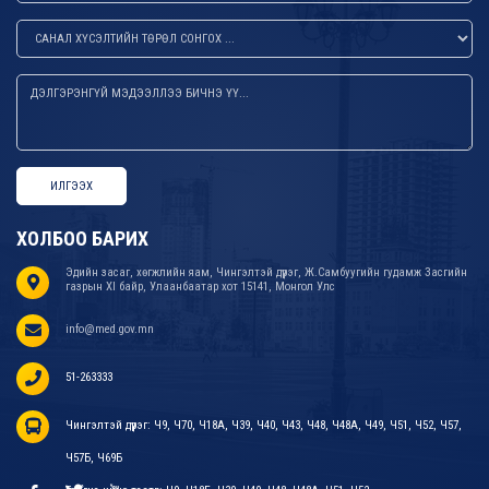
ИЛГЭЭХ
ХОЛБОО БАРИХ
Эдийн засаг, хөгжлийн яам, Чингэлтэй дүүрэг, Ж.Самбуугийн гудамж Засгийн
газрын XI байр, Улаанбаатар хот 15141, Монгол Улс
info@med.gov.mn
51-263333
Чингэлтэй дүүрэг: Ч9, Ч70, Ч18А, Ч39, Ч40, Ч43, Ч48, Ч48А, Ч49, Ч51, Ч52, Ч57,
Ч57Б, Ч69Б