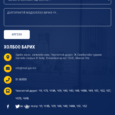
ИЛГЭЭХ
ХОЛБОО БАРИХ
Эдийн засаг, хөгжлийн яам, Чингэлтэй дүүрэг, Ж.Самбуугийн гудамж
Засгийн газрын XI байр, Улаанбаатар хот 15141, Монгол Улс
info@med.gov.mn
51-263333
Чингэлтэй дүүрэг: Ч9, Ч70, Ч18А, Ч39, Ч40, Ч43, Ч48, Ч48А, Ч49, Ч51, Ч52, Ч57,
Ч57Б, Ч69Б
Тэнгис кино театр: Ч9, Ч18Б, Ч39, Ч40, Ч48, Ч48А, Ч51, Ч52