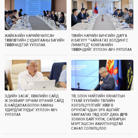
ЖАЙКА-ИЙН НАРИЙВЧИЛСАН
ТӨРИЙН НАРИЙН БИЧГИЙН ДАРГА
ТӨЛӨВЛӨЛТИЙН СУДАЛГААНЫ БАГИЙН
И.БАТХҮҮ “ЧАЙНА ГАЗ ХОЛДИНГС
ТӨЛӨӨЛӨГЧИДТЭЙ УУЛЗЛАА
ЛИМИТЕД” КОМПАНИЙН
ТӨЛӨӨЛӨГЧДИЙГ ХҮЛЭЭН АВЧ УУЛЗЛАА
ЭДИЙН ЗАСАГ, ХӨГЖЛИЙН САЙД
ТӨР, ОЛОН НИЙТИЙН ХЯНАЛТЫН
Ж.ЭНХБАЯР ЭРЧИМ ХҮЧНИЙ САЙД
ТУХАЙ ХУУЛИЙН ТӨСЛИЙН
Б.НАЙДАЛАА БОЛОН ЯАМНЫ
ХЭЛЭЛЦҮҮЛГИЙГ ХӨРӨНГӨ
УДИРДЛАГУУДЫГ ХҮЛЭЭН АВЧ
ОРУУЛАГЧДЫН ЭРХ АШГИЙГ
УУЛЗЛАА
ХАМГААЛАХ ТӨВД ХОЁР ДАХЬ ӨДРӨӨ
ЗОХИОН БАЙГУУЛЖ, САЛБАРЫН
МЭРГЭШСЭН АЖИЛТНУУДТАЙ
САНАЛ СОЛИЛЦЛОО