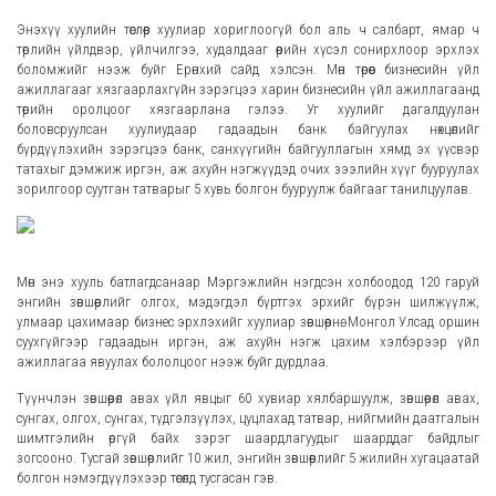
Энэхүү хуулийн төслөөр хуулиар хориглоогүй бол аль ч салбарт, ямар ч
төрлийн үйлдвэр, үйлчилгээ, худалдааг өөрийн хүсэл сонирхлоор эрхлэх
боломжийг нээж буйг Ерөнхий сайд хэлсэн. Мөн төрөөс бизнесийн үйл
ажиллагааг хязгаарлахгүйн зэрэгцээ харин бизнесийн үйл ажиллагаанд
төрийн оролцоог хязгаарлана гэлээ. Уг хуулийг дагалдуулан
боловсруулсан хуулиудаар гадаадын банк байгуулах нөхцөлийг
бүрдүүлэхийн зэрэгцээ банк, санхүүгийн байгууллагын хямд эх үүсвэр
татахыг дэмжиж иргэн, аж ахуйн нэгжүүдэд очих зээлийн хүүг бууруулах
зорилгоор суутган татварыг 5 хувь болгон бууруулж байгааг танилцуулав.
Мөн энэ хууль батлагдсанаар Мэргэжлийн нэгдсэн холбоодод 120 гаруй
энгийн зөвшөөрлийг олгох, мэдэгдэл бүртгэх эрхийг бүрэн шилжүүлж,
улмаар цахимаар бизнес эрхлэхийг хуулиар зөвшөөрнө. Монгол Улсад оршин
суухгүйгээр гадаадын иргэн, аж ахуйн нэгж цахим хэлбэрээр үйл
ажиллагаа явуулах бололцоог нээж буйг дурдлаа.
Түүнчлэн зөвшөөрөл авах үйл явцыг 60 хувиар хялбаршуулж, зөвшөөрөл авах,
сунгах, олгох, сунгах, түдгэлзүүлэх, цуцлахад татвар, нийгмийн даатгалын
шимтгэлийн өргүй байх зэрэг шаардлагуудыг шаарддаг байдлыг
зогсооно. Тусгай зөвшөөрлийг 10 жил, энгийн зөвшөөрлийг 5 жилийн хугацаатай
болгон нэмэгдүүлэхээр төсөлд тусгасан гэв.