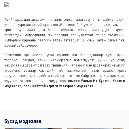
Төрийн худалдан авах ажиллагааны сонгон шалгаруулалтыг хиймэл оюун
ухаанд суурилан хүний оролцоогүй зохион байгуулахаар өөрчилж, улмаар
хөрөнгө оруулагчийн дата болон хиймэл оюуны төвийн үндсэн хөрөнгөөр
бүртгэгдэх мэдээллийн технологийн зориулалттай тоног төхөөрөмжийн
импортын барааны гаалийн албан татварыг 100 хувь хөнгөлж байна гэж
Ерөнхий сайд хэллээ.
Бизнесийн эрх чөлөөний тухай хуулийн төсөл батлагдсанаар хууль зүйн
тодорхой байдал, төрийн хариуцлагыг нэмэгдүүлж, үүний үр дүнд
захиргааны дарамт багасах, төрийн үйлчилгээний чанар сайжрах нөхцөлийг
бүрдүүлэх замаар бизнесийн үйл ажиллагааг чөлөөтэй эрхлэх, хөрөнгө
оруулалт нэмэгдэх, эдийн засгийн өсөлт, ажлын байр нэмэгдэхэд дэмжлэг
үзүүлнэ гэж төсөл санаачлагчид үзжээ
хэмээн Улсын Их Хурлын Хэвлэл
мэдээлэл, олон нийттэй харилцах газраас мэдээлэв.
Бусад мэдээлэл