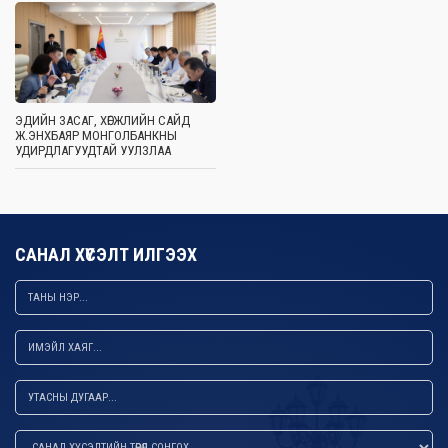
ЭДИЙН ЗАСАГ, ХӨГЖЛИЙН САЙД
Ж.ЭНХБАЯР МОНГОЛБАНКНЫ
УДИРДЛАГУУДТАЙ УУЛЗЛАА
САНАЛ ХҮСЭЛТ ИЛГЭЭХ