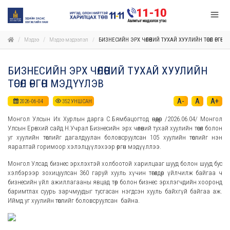
Мэдээ
Мэдээ мэдээлэл
БИЗНЕСИЙН ЭРХ ЧӨЛӨӨНИЙ ТУХАЙ ХУУЛИЙН ТӨСӨЛ ӨРГӨН
БИЗНЕСИЙН ЭРХ ЧӨЛӨӨНИЙ ТУХАЙ ХУУЛИЙН
ТӨСӨЛ ӨРГӨН МЭДҮҮЛЭВ
A-
A
A+
2026-06-04
352
УНШСАН
Монгол Улсын Их Хурлын дарга С.Бямбацогтод өнөөдөр /2026.06.04/ Монгол
Улсын Ерөнхий сайд Н.Учрал Бизнесийн эрх чөлөөний тухай хуулийн төсөл болон
уг хуулийн төслийг дагалдуулан боловсруулсан 105 хуулийн төслийг нэн
яаралтай горимоор хэлэлцүүлэхээр өргөн мэдүүллээ.
Монгол Улсад бизнес эрхлэхтэй холбоотой харилцааг шууд болон шууд бус
хэлбэрээр зохицуулсан 360 гаруй хууль хүчин төгөлдөр үйлчилж байгаа ч
бизнесийн үйл ажиллагааны явцад төр болон бизнес эрхлэгчдийн хооронд
баримтлах суурь зарчмуудыг тусгасан нэгдсэн хууль байхгүй байгаа аж.
Иймд уг хуулийн төслийг боловсруулсан байна.