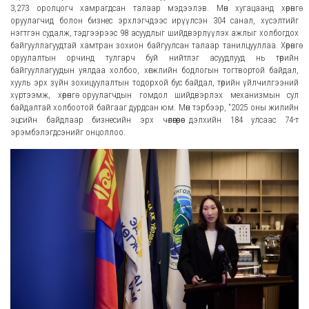
3,273 оролцогч хамрагдсан талаар мэдээлэв. Мөн хугацаанд хөрөнгө
оруулагчид болон бизнес эрхлэгчдээс ирүүлсэн 304 санал, хүсэлтийг
нэгтгэн судалж, тэдгээрээс 98 асуудлыг шийдвэрлүүлэх ажлыг холбогдох
байгууллагуудтай хамтран зохион байгуулсан талаар танилцууллаа. Хөрөнгө
оруулалтын орчинд тулгарч буй нийтлэг асуудлууд нь төрийн
байгууллагуудын уялдаа холбоо, хөгжлийн бодлогын тогтвортой байдал,
хууль эрх зүйн зохицуулалтын тодорхой бус байдал, төрийн үйлчилгээний
хүртээмж, хөрөнгө оруулагчдын гомдол шийдвэрлэх механизмын сул
байдалтай холбоотой байгааг дурдсан юм. Мөн тэрбээр, “2025 оны жилийн
эцсийн байдлаар бизнесийн эрх чөлөөгөөрөө дэлхийн 184 улсаас 74-т
эрэмбэлэгдсэнийг онцоллоо.