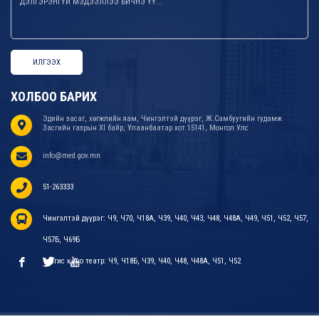
ИЛГЭЭХ
ХОЛБОО БАРИХ
Эдийн засаг, хөгжлийн яам, Чингэлтэй дүүрэг, Ж.Самбуугийн гудамж
Засгийн газрын XI байр, Улаанбаатар хот 15141, Монгол Улс
info@med.gov.mn
51-263333
Чингэлтэй дүүрэг: Ч9, Ч70, Ч18А, Ч39, Ч40, Ч43, Ч48, Ч48А, Ч49, Ч51, Ч52, Ч57,
Ч57Б, Ч69Б
Тэнгис кино театр: Ч9, Ч18Б, Ч39, Ч40, Ч48, Ч48А, Ч51, Ч52