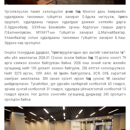
Үргэлжлүүлэн панел хэлэлцүүлэг өрнөсөн бөгөөд Монгол дахь Америкийн
худалдааны танхимын гүйцэтгэх захирал О.Адьяа чиглүүлж, Хөрөнгө
оруулалт, худалдааны газрын худалдааг дэмжих хэлтсийн дарга
О.Эрдэнэбаяр, ЭЗХЯ-ны Бизнесийн орчны бодлогын газрын дарга
Л.Балчинлувсан, МҮХАҮТ-ын Гүйцэтгэх захирал Ц.Магнайбаатар,
Улаанбаатар хотын худалдааны танхимын Гүйцэтгэх захирал Б.Хаш-
Эрдэнэ нар оролцлоо.
Онцлох тоонуудаас дурдвал, "Хөрөнгө оруулагчдын эрх ашгийг хамгаалах төв"-
ийн үйл ажиллагаа 2026.01.12-ноос эхэлж байсан бөгөөд 15 долоо хоногт 79
арга хэмжээ зохион байгуулсан байна. 2026 оны эхний хагас жилийн
хугацаанд нийт 105 уулзалт зохион байгуулж, 256 илтгэл хэлэлцүүлжээ.
Нийт 3273 иргэн, 1091 ААН, 66 төрийн байгууллага, ЭСЯ, ОУБ зэрэгтэй
хамтран ажиллалаа. 304 санал хүсэлт ирсэн бөгөөд үүнээс 98 саналыг
шийдвэрлэсэн. Тухайлбал, уул уурхайн салбартай холбоотой 63 гомдол,
эрчим хүчтэй холбоотой 31 гомдол, худалдаа үйлчилгээтэй холбоотой 13
гомдол иржээ. Нэг долоо хоногийн хугацаанд дунджаар 245 оролцогч
оролцсон байна.