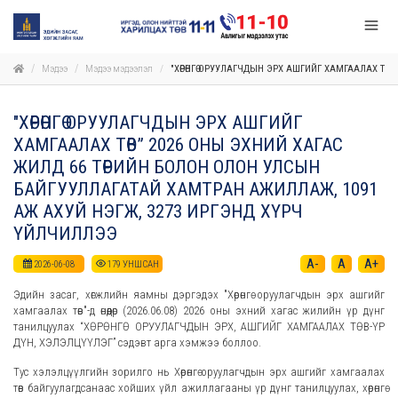
Мэдээ
Мэдээ мэдээлэл
"ХӨРӨНГӨ ОРУУЛАГЧДЫН ЭРХ АШГИЙГ ХАМГААЛАХ ТӨ
"ХӨРӨНГӨ ОРУУЛАГЧДЫН ЭРХ АШГИЙГ
ХАМГААЛАХ ТӨВ” 2026 ОНЫ ЭХНИЙ ХАГАС
ЖИЛД 66 ТӨРИЙН БОЛОН ОЛОН УЛСЫН
БАЙГУУЛЛАГАТАЙ ХАМТРАН АЖИЛЛАЖ, 1091
АЖ АХУЙ НЭГЖ, 3273 ИРГЭНД ХҮРЧ
ҮЙЛЧИЛЛЭЭ
A-
A
A+
2026-06-08
179
УНШСАН
Эдийн засаг, хөгжлийн яамны дэргэдэх "Хөрөнгө оруулагчдын эрх ашгийг
хамгаалах төв"-д өнөөдөр (2026.06.08) 2026 оны эхний хагас жилийн үр дүнг
танилцуулах “ХӨРӨНГӨ ОРУУЛАГЧДЫН ЭРХ, АШГИЙГ ХАМГААЛАХ ТӨВ-ҮР
ДҮН, ХЭЛЭЛЦҮҮЛЭГ” сэдэвт арга хэмжээ боллоо.
Тус хэлэлцүүлгийн зорилго нь Хөрөнгө оруулагчдын эрх ашгийг хамгаалах
төв байгуулагдсанаас хойших үйл ажиллагааны үр дүнг танилцуулах, хөрөнгө