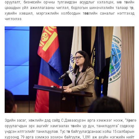
оруулалт, бизнесийн орчны тулгамдсан асуудлыг хэлэлцэх, мөн төвийн
цаашдын үйл ажиллагааны чиглэл, бодлогын шинэчлэлийн талаар төр,
хувийн хэвшил, мэргэжлийн холбоодын төлөөллийн саналыг нэгтгэхэд
чиглэлээ.
Эдийн засаг, хөгжлийн дэд сайд С.Даваасүрэн арга хэмжээг нээж, “Хөрөнгө
оруулагчдын эрх ашгийг хамгаалах төвийн үр дүн, танилцуулга” сэдвээр
үндсэн илтгэлийг танилцуулав. Тус төв байгуулагдсанаас хойш 15 салбарын
хүрээнд 79 арга хэмжээ зохион байгуулж, 1,091 аж ахуйн нэгжийн нийт