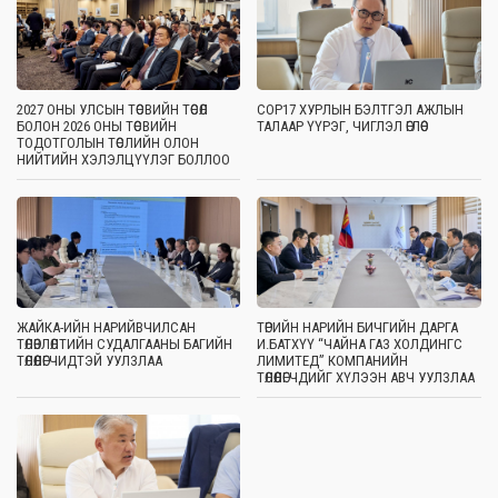
2027 ОНЫ УЛСЫН ТӨСВИЙН ТӨСӨЛ
COP17 ХУРЛЫН БЭЛТГЭЛ АЖЛЫН
БОЛОН 2026 ОНЫ ТӨСВИЙН
ТАЛААР ҮҮРЭГ, ЧИГЛЭЛ ӨГЛӨӨ
ТОДОТГОЛЫН ТӨСЛИЙН ОЛОН
НИЙТИЙН ХЭЛЭЛЦҮҮЛЭГ БОЛЛОО
ЖАЙКА-ИЙН НАРИЙВЧИЛСАН
ТӨРИЙН НАРИЙН БИЧГИЙН ДАРГА
ТӨЛӨВЛӨЛТИЙН СУДАЛГААНЫ БАГИЙН
И.БАТХҮҮ “ЧАЙНА ГАЗ ХОЛДИНГС
ТӨЛӨӨЛӨГЧИДТЭЙ УУЛЗЛАА
ЛИМИТЕД” КОМПАНИЙН
ТӨЛӨӨЛӨГЧДИЙГ ХҮЛЭЭН АВЧ УУЛЗЛАА