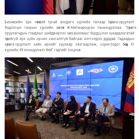
Бизнесийн эрх чөлөөний тухай анхдагч хуулийн талаар Хөрөнгө оруулалт
бодлогын газрын хуулийн зөвлөх Ж.Мягмарсүрэн танилцууллаа. “Хөрөнгө
оруулагчдын гомдлыг шийдвэрлэх механизмыг бүрдүүлэх шаардлагатай
төдийгүй эрх зүйн орчин хангалтгүй байгааг илтгэлдээ дурдав. Гадаадын
хөрөнгө оруулалт хийх эрхийг хуулиар хязгаарлаж, хориглодог бөгөөд 41
хуулийн 49 зохицуулалт бий” гэдгийг онцлов.