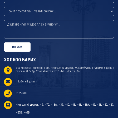
ИЛГЭЭХ
ХОЛБОО БАРИХ
Эдийн засаг, хөгжлийн яам, Чингэлтэй дүүрэг, Ж.Самбуугийн гудамж Засгийн
газрын XI байр, Улаанбаатар хот 15141, Монгол Улс
info@med.gov.mn
51-263333
Чингэлтэй дүүрэг: Ч9, Ч70, Ч18А, Ч39, Ч40, Ч43, Ч48, Ч48А, Ч49, Ч51, Ч52, Ч57,
Ч57Б, Ч69Б