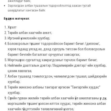
ажилладаг байх;
Зарлагдсан албан тушаалын тодорхойлолтод заасан тусгай
шаардлагыг хангасан байх
Бүрдүүлэх материал:
Хүсэлт
Төрийн албан хаагчийн анкет;
Иргэний үнэмлэхийн хуулбар;
Боловсролын түвшинг тодорхойлсон баримт бичиг /диплом/,
хэрэв гадаад улсад их, дээд сургууль төгссөн бол боловсролын
баримт бичгийн баталгаат орчуулгыг хавсаргах;
Мэргэшүүлэх сургалтад хамрагдсаныг гэрчлэх баримт бичиг;
Нийгмийн даатгалын дэвтэр /Хөдөлмөрийн дэвтэр/-ийн хуулбар,
цахим лавлагаа;
Албан тушаалд томилогдсон, чөлөөлөгдсөн тушаал, шийдвэрийн
хуулбар;
Төрийн жинхэнэ албаны тангараг өргөсөн “Тангаргийн хуудас”
хуулбар;
Сүүлийн гурван жилийн төрийн албан хаагчийн үйл ажиллагааны үр дүн,
мэргэшлийн түвшинг үнэлсэн илтгэх хуудас, төрийн жинхэнэ албан
хаагчийн гүйцэтгэлийн төлөвлөгөөний үнэлгээ;