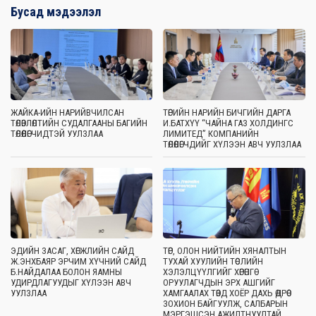
Бусад мэдээлэл
ЖАЙКА-ИЙН НАРИЙВЧИЛСАН
ТӨРИЙН НАРИЙН БИЧГИЙН ДАРГА
ТӨЛӨВЛӨЛТИЙН СУДАЛГААНЫ БАГИЙН
И.БАТХҮҮ “ЧАЙНА ГАЗ ХОЛДИНГС
ТӨЛӨӨЛӨГЧИДТЭЙ УУЛЗЛАА
ЛИМИТЕД” КОМПАНИЙН
ТӨЛӨӨЛӨГЧДИЙГ ХҮЛЭЭН АВЧ УУЛЗЛАА
ЭДИЙН ЗАСАГ, ХӨГЖЛИЙН САЙД
ТӨР, ОЛОН НИЙТИЙН ХЯНАЛТЫН
Ж.ЭНХБАЯР ЭРЧИМ ХҮЧНИЙ САЙД
ТУХАЙ ХУУЛИЙН ТӨСЛИЙН
Б.НАЙДАЛАА БОЛОН ЯАМНЫ
ХЭЛЭЛЦҮҮЛГИЙГ ХӨРӨНГӨ
УДИРДЛАГУУДЫГ ХҮЛЭЭН АВЧ
ОРУУЛАГЧДЫН ЭРХ АШГИЙГ
УУЛЗЛАА
ХАМГААЛАХ ТӨВД ХОЁР ДАХЬ ӨДРӨӨ
ЗОХИОН БАЙГУУЛЖ, САЛБАРЫН
МЭРГЭШСЭН АЖИЛТНУУДТАЙ