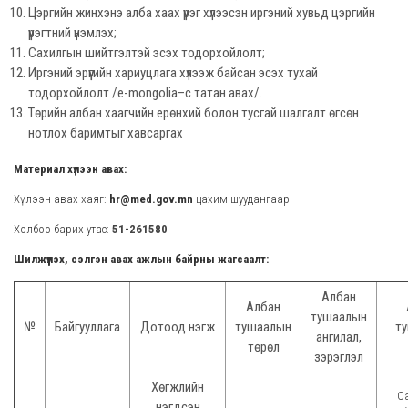
Цэргийн жинхэнэ алба хаах үүрэг хүлээсэн иргэний хувьд цэргийн
үүрэгтний үнэмлэх;
Сахилгын шийтгэлтэй эсэх тодорхойлолт;
Иргэний эрүүгийн хариуцлага хүлээж байсан эсэх тухай
тодорхойлолт /e-mongolia–с татан авах/.
Төрийн албан хаагчийн ерөнхий болон тусгай шалгалт өгсөн
нотлох баримтыг хавсаргах
Материал хүлээн авах:
Хүлээн авах хаяг:
hr@med.gov.mn
цахим шуудангаар
Холбоо барих утас:
51-261580
Шилжүүлэх, сэлгэн авах ажлын байрны жагсаалт:
Албан
Албан
тушаалын
№
Байгууллага
Дотоод нэгж
тушаалын
т
ангилал,
төрөл
зэрэглэл
Хөгжлийн
С
нэгдсэн