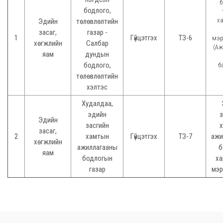
б
бодлого,
х
Эдийн
төлөвлөлтийн
засаг,
газар -
1
Гүйцэтгэх
ТЗ-6
мэр
хөгжлийн
Салбар
(Аж
яам
дундын
бодлого,
б
төлөвлөлтийн
хэлтэс
Худалдаа,
эдийн
з
Эдийн
засгийн
засаг,
2
хамтын
Гүйцэтгэх
ТЗ-7
ажи
хөгжлийн
ажиллагааны
б
яам
бодлогын
ха
газар
мэр