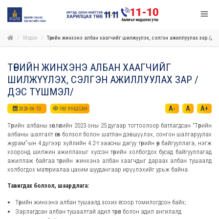
Мэдээ
Төрийн жинхэнэ албан хаагчийг шилжүүлэх, сэлгэн ажиллуулах зар /Дэ
ТӨРИЙН ЖИНХЭНЭ АЛБАН ХААГЧИЙГ
ШИЛЖҮҮЛЭХ, СЭЛГЭН АЖИЛЛУУЛАХ ЗАР /
ДЭС ТҮШМЭЛ/
A-
A
A+
2026-06-10
180
УНШСАН
Төрийн албаны зөвлөлийн 2023 оны 25 дугаар тогтоолоор батлагдсан “Төрийн
албаны шалгалт өгөх болзол болон шатлан дэвшүүлэх, сонгон шалгаруулах
журам”-ын 4 дүгээр зүйлийн 4.2-т заасны дагуу төрийн өөр байгууллага, нэгж
хооронд шилжин ажиллахыг хүссэн төрийн холбогдох бусад байгууллагад
ажиллаж байгаа төрийн жинхэнэ албан хаагчдыг дараах албан тушаалд
холбогдох материалаа цахим шуудангаар ирүүлэхийг урьж байна.
Тавигдах болзол, шаардлага:
Төрийн жинхэнэ албан тушаалд зохих ёсоор томилогдсон байх;
Зарлагдсан албан тушаалтай адил төрөл болон адил ангилалд