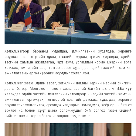
Хэлэлцээгээр барааны худалдаа, үйлчилгээний худалдаа, хөрөнгө
оруулалт, гарал үүслийн дүрэм, гаалийн журам, цахим худалдаа, эдийн
засгийн хамтын ажиллагаа, эрүүл ахуй, ургамлын хорио цээрийн арга
хэмжээ, техникийн саад тотгор зэрэг худалдаа, эдийн засгийн хамтын
ажиллагааны өргөн хүрээний асуудлыг хэлэлцсэн.
Хэлэлцээг хааж Эдийн засаг, хөгжлийн яамны Төрийн нарийн бичгийн
дарга бөгөөд Монголын талын хэлэлцээний багийн ахлагч И.Батхүү үг
хэлэхдээ эдийн засгийн түншлэлийн хэлэлцээр нь эдийн засгийн хамтын
ажиллагааг өргөжүүлэх, тогтвортой өсөлтийг дэмжих, худалдаа, хөрөнгө
оруулалтыг хөнгөвчлөх, өрсөлдөх чадварыг нэмэгдүүлэх, хоёр орны бизнес
эрхлэгчид болон хүмүүст шинэ боломжуудыг бий болгох гэсэн бидний
нийтлэг алсын хараа болохыг онцлон тэмдэглэлээ.