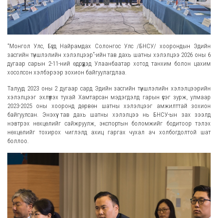
“Монгол Улс, Бүгд Найрамдах Солонгос Улс /БНСУ/ хоорондын Эдийн
засгийн түншлэлийн хэлэлцээр”-ийн тав дахь шатны хэлэлцээ 2026 оны 6
дугаар сарын 2-11-ний өдрүүдэд Улаанбаатар хотод танхим болон цахим
хосолсон хэлбэрээр зохион байгуулагдлаа.
Талууд 2023 оны 2 дугаар сард Эдийн засгийн түншлэлийн хэлэлцээрийн
хэлэлцээг эхлүүлэх тухай Хамтарсан мэдэгдэлд гарын үсэг зурж, улмаар
2023-2025 оны хооронд дөрвөн шатны хэлэлцээг амжилттай зохион
байгуулсан. Энэхүү тав дахь шатны хэлэлцээ нь БНСУ-ын зах зээлд
нэвтрэх нөхцөлийг сайжруулж, экспортын боломжийг бодитоор тэлэх
нөхцөлийг тохирох чиглэлд ахиц гаргах чухал ач холбогдолтой шат
боллоо.