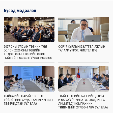
Бусад мэдээлэл
2027 ОНЫ УЛСЫН ТӨСВИЙН ТӨСӨЛ
COP17 ХУРЛЫН БЭЛТГЭЛ АЖЛЫН
БОЛОН 2026 ОНЫ ТӨСВИЙН
ТАЛААР ҮҮРЭГ, ЧИГЛЭЛ ӨГЛӨӨ
ТОДОТГОЛЫН ТӨСЛИЙН ОЛОН
НИЙТИЙН ХЭЛЭЛЦҮҮЛЭГ БОЛЛОО
ЖАЙКА-ИЙН НАРИЙВЧИЛСАН
ТӨРИЙН НАРИЙН БИЧГИЙН ДАРГА
ТӨЛӨВЛӨЛТИЙН СУДАЛГААНЫ БАГИЙН
И.БАТХҮҮ “ЧАЙНА ГАЗ ХОЛДИНГС
ТӨЛӨӨЛӨГЧИДТЭЙ УУЛЗЛАА
ЛИМИТЕД” КОМПАНИЙН
ТӨЛӨӨЛӨГЧДИЙГ ХҮЛЭЭН АВЧ УУЛЗЛАА