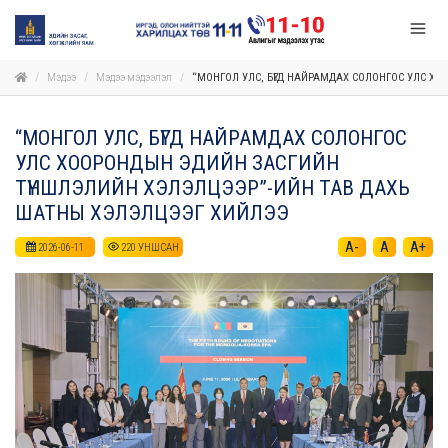
Мэдээ
Мэдээ мэдээлэл
“МОНГОЛ УЛС, БҮГД НАЙРАМДАХ СОЛОНГОС УЛС Х
“МОНГОЛ УЛС, БҮГД НАЙРАМДАХ СОЛОНГОС
УЛС ХООРОНДЫН ЭДИЙН ЗАСГИЙН
ТҮНШЛЭЛИЙН ХЭЛЭЛЦЭЭР”-ИЙН ТАВ ДАХЬ
ШАТНЫ ХЭЛЭЛЦЭЭГ ХИЙЛЭЭ
A-
A
A+
2026-06-11
220
УНШСАН