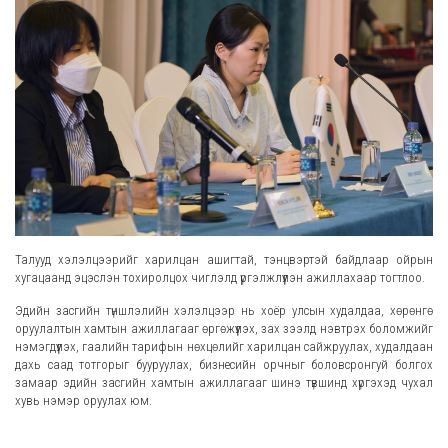
Талууд хэлэлцээрийг харилцан ашигтай, тэнцвэртэй байдлаар ойрын
хугацаанд эцэслэн тохиролцох чиглэлд үргэлжлүүлэн ажиллахаар тогтлоо.
Эдийн засгийн түншлэлийн хэлэлцээр нь хоёр улсын худалдаа, хөрөнгө
оруулалтын хамтын ажиллагааг өргөжүүлэх, зах зээлд нэвтрэх боломжийг
нэмэгдүүлэх, гаалийн тарифын нөхцөлийг харилцан сайжруулах, худалдаан
дахь саад тотгорыг бууруулах, бизнесийн орчныг боловсронгуй болгох
замаар эдийн засгийн хамтын ажиллагааг шинэ түвшинд хүргэхэд чухал
хувь нэмэр оруулах юм.