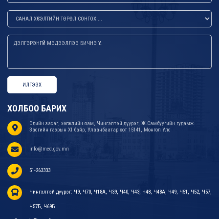
ИЛГЭЭХ
ХОЛБОО БАРИХ
Эдийн засаг, хөгжлийн яам, Чингэлтэй дүүрэг, Ж.Самбуугийн гудамж
Засгийн газрын XI байр, Улаанбаатар хот 15141, Монгол Улс
info@med.gov.mn
51-263333
Чингэлтэй дүүрэг: Ч9, Ч70, Ч18А, Ч39, Ч40, Ч43, Ч48, Ч48А, Ч49, Ч51, Ч52, Ч57,
Ч57Б, Ч69Б