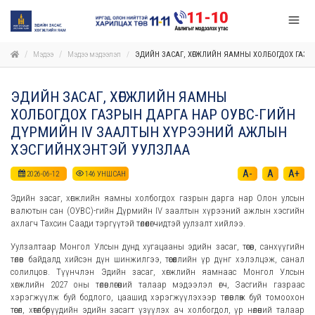
Мэдээ
Мэдээ мэдээлэл
ЭДИЙН ЗАСАГ, ХӨГЖЛИЙН ЯАМНЫ ХОЛБОГДОХ ГАЗР
ЭДИЙН ЗАСАГ, ХӨГЖЛИЙН ЯАМНЫ
ХОЛБОГДОХ ГАЗРЫН ДАРГА НАР ОУВС-ГИЙН
ДҮРМИЙН IV ЗААЛТЫН ХҮРЭЭНИЙ АЖЛЫН
ХЭСГИЙНХЭНТЭЙ УУЛЗЛАА
A-
A
A+
2026-06-12
146
УНШСАН
Эдийн засаг, хөгжлийн яамны холбогдох газрын дарга нар Олон улсын
валютын сан (ОУВС)-гийн Дүрмийн IV заалтын хүрээний ажлын хэсгийн
ахлагч Тахсин Саади тэргүүтэй төлөөлөгчидтэй уулзалт хийлээ.
Уулзалтаар Монгол Улсын дунд хугацааны эдийн засаг, төсөв, санхүүгийн
төлөв байдалд хийсэн дүн шинжилгээ, төсөөллийн үр дүнг хэлэлцэж, санал
солилцов. Түүнчлэн Эдийн засаг, хөгжлийн яамнаас Монгол Улсын
хөгжлийн 2027 оны төлөвлөгөөний талаар мэдээлэл өгч, Засгийн газраас
хэрэгжүүлж буй бодлого, цаашид хэрэгжүүлэхээр төлөвлөж буй томоохон
төсөл, хөтөлбөрүүдийн эдийн засагт үзүүлэх ач холбогдол, үр нөлөөний талаар