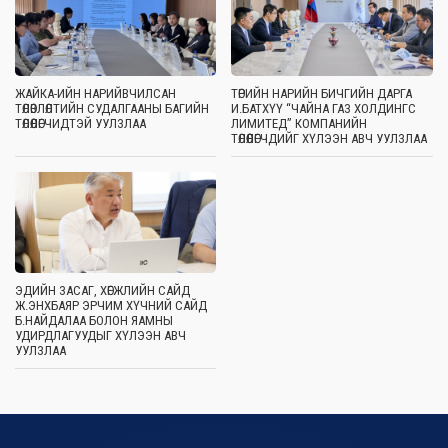
ЖАЙКА-ИЙН НАРИЙВЧИЛСАН
ТӨРИЙН НАРИЙН БИЧГИЙН ДАРГА
ТӨЛӨВЛӨЛТИЙН СУДАЛГААНЫ БАГИЙН
И.БАТХҮҮ “ЧАЙНА ГАЗ ХОЛДИНГС
ТӨЛӨӨЛӨГЧИДТЭЙ УУЛЗЛАА
ЛИМИТЕД” КОМПАНИЙН
ТӨЛӨӨЛӨГЧДИЙГ ХҮЛЭЭН АВЧ УУЛЗЛАА
ЭДИЙН ЗАСАГ, ХӨГЖЛИЙН САЙД
Ж.ЭНХБАЯР ЭРЧИМ ХҮЧНИЙ САЙД
Б.НАЙДАЛАА БОЛОН ЯАМНЫ
УДИРДЛАГУУДЫГ ХҮЛЭЭН АВЧ
УУЛЗЛАА