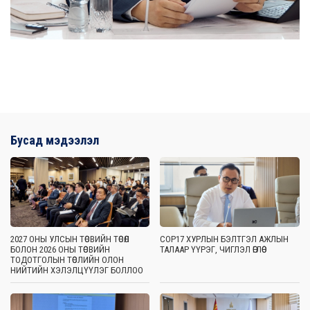
Бусад мэдээлэл
2027 ОНЫ УЛСЫН ТӨСВИЙН ТӨСӨЛ
COP17 ХУРЛЫН БЭЛТГЭЛ АЖЛЫН
БОЛОН 2026 ОНЫ ТӨСВИЙН
ТАЛААР ҮҮРЭГ, ЧИГЛЭЛ ӨГЛӨӨ
ТОДОТГОЛЫН ТӨСЛИЙН ОЛОН
НИЙТИЙН ХЭЛЭЛЦҮҮЛЭГ БОЛЛОО