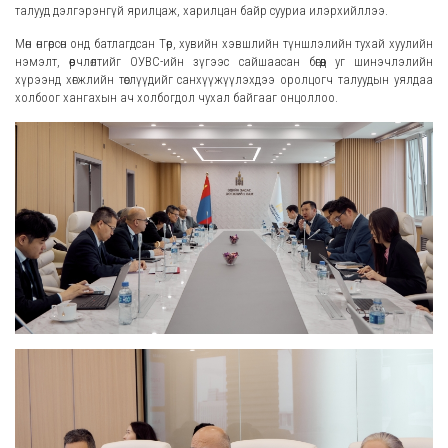
талууд дэлгэрэнгүй ярилцаж, харилцан байр сууриа илэрхийллээ.
Мөн өнгөрсөн онд батлагдсан Төр, хувийн хэвшлийн түншлэлийн тухай хуулийн
нэмэлт, өөрчлөлтийг ОУВС-ийн зүгээс сайшаасан бөгөөд уг шинэчлэлийн
хүрээнд хөгжлийн төслүүдийг санхүүжүүлэхдээ оролцогч талуудын уялдаа
холбоог хангахын ач холбогдол чухал байгааг онцоллоо.