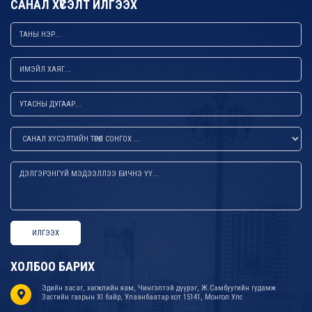
САНАЛ ХҮСЭЛТ ИЛГЭЭХ
ИЛГЭЭХ
ХОЛБОО БАРИХ
Эдийн засаг, хөгжлийн яам, Чингэлтэй дүүрэг, Ж.Самбуугийн гудамж
Засгийн газрын XI байр, Улаанбаатар хот 15141, Монгол Улс