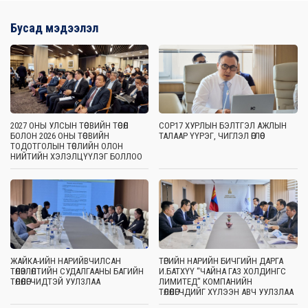
Бусад мэдээлэл
2027 ОНЫ УЛСЫН ТӨСВИЙН ТӨСӨЛ
COP17 ХУРЛЫН БЭЛТГЭЛ АЖЛЫН
БОЛОН 2026 ОНЫ ТӨСВИЙН
ТАЛААР ҮҮРЭГ, ЧИГЛЭЛ ӨГЛӨӨ
ТОДОТГОЛЫН ТӨСЛИЙН ОЛОН
НИЙТИЙН ХЭЛЭЛЦҮҮЛЭГ БОЛЛОО
ЖАЙКА-ИЙН НАРИЙВЧИЛСАН
ТӨРИЙН НАРИЙН БИЧГИЙН ДАРГА
ТӨЛӨВЛӨЛТИЙН СУДАЛГААНЫ БАГИЙН
И.БАТХҮҮ “ЧАЙНА ГАЗ ХОЛДИНГС
ТӨЛӨӨЛӨГЧИДТЭЙ УУЛЗЛАА
ЛИМИТЕД” КОМПАНИЙН
ТӨЛӨӨЛӨГЧДИЙГ ХҮЛЭЭН АВЧ УУЛЗЛАА