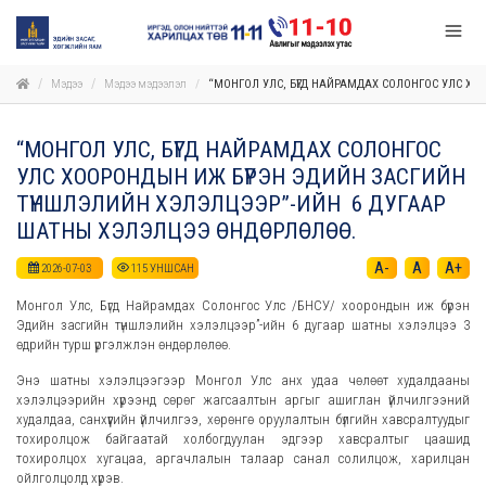
Мэдээ
Мэдээ мэдээлэл
“МОНГОЛ УЛС, БҮГД НАЙРАМДАХ СОЛОНГОС УЛС Х
“МОНГОЛ УЛС, БҮГД НАЙРАМДАХ СОЛОНГОС
УЛС ХООРОНДЫН ИЖ БҮРЭН ЭДИЙН ЗАСГИЙН
ТҮНШЛЭЛИЙН ХЭЛЭЛЦЭЭР”-ИЙН 6 ДУГААР
ШАТНЫ ХЭЛЭЛЦЭЭ ӨНДӨРЛӨЛӨӨ.
A-
A
A+
2026-07-03
115
УНШСАН
Монгол Улс, Бүгд Найрамдах Солонгос Улс /БНСУ/ хоорондын иж бүрэн
Эдийн засгийн түншлэлийн хэлэлцээр”-ийн 6 дугаар шатны хэлэлцээ 3
өдрийн турш үргэлжлэн өндөрлөлөө.
Энэ шатны хэлэлцээгээр Монгол Улс анх удаа чөлөөт худалдааны
хэлэлцээрийн хүрээнд сөрөг жагсаалтын аргыг ашиглан үйлчилгээний
худалдаа, санхүүгийн үйлчилгээ, хөрөнгө оруулалтын бүлгийн хавсралтуудыг
тохиролцож байгаатай холбогдуулан эдгээр хавсралтыг цаашид
тохиролцох хугацаа, аргачлалын талаар санал солилцож, харилцан
ойлголцолд хүрэв.