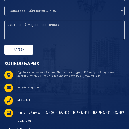
ИЛГЭЭХ
ХОЛБОО БАРИХ
Эдийн засаг, хөгжлийн яам, Чингэлтэй дүүрэг, Ж.Самбуугийн гудамж
Засгийн газрын XI байр, Улаанбаатар хот 15141, Монгол Улс
info@med.gov.mn
51-263333
Чингэлтэй дүүрэг: Ч9, Ч70, Ч18А, Ч39, Ч40, Ч43, Ч48, Ч48А, Ч49, Ч51, Ч52, Ч57,
Ч57Б, Ч69Б