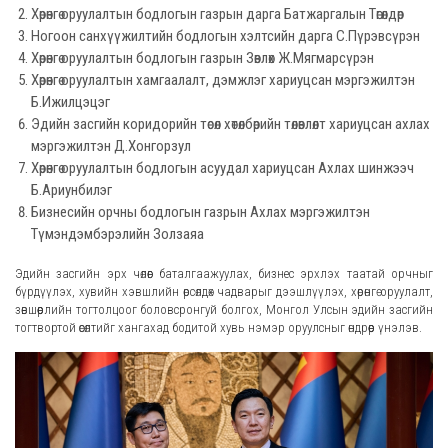
Хөрөнгө оруулалтын бодлогын газрын дарга Батжаргалын Төгөлдөр
Ногоон санхүүжилтийн бодлогын хэлтсийн дарга С.Пүрэвсүрэн
Хөрөнгө оруулалтын бодлогын газрын Зөвлөх Ж.Мягмарсүрэн
Хөрөнгө оруулалтын хамгаалалт, дэмжлэг хариуцсан мэргэжилтэн
Б.Ижилцэцэг
Эдийн засгийн коридорийн төсөл хөтөлбөрийн төлөвлөлт хариуцсан ахлах
мэргэжилтэн Д.Хонгорзул
Хөрөнгө оруулалтын бодлогын асуудал хариуцсан Ахлах шинжээч
Б.Ариунбилэг
Бизнесийн орчны бодлогын газрын Ахлах мэргэжилтэн
Түмэндэмбэрэлийн Золзаяа
Эдийн засгийн эрх чөлөөг баталгаажуулах, бизнес эрхлэх таатай орчныг
бүрдүүлэх, хувийн хэвшлийн өрсөлдөх чадварыг дээшлүүлэх, хөрөнгө оруулалт,
зөвшөөрлийн тогтолцоог боловсронгуй болгох, Монгол Улсын эдийн засгийн
тогтвортой өсөлтийг хангахад бодитой хувь нэмэр оруулсныг өндрөөр үнэлэв.