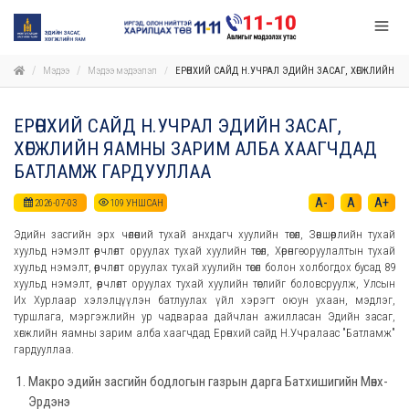
Мэдээ
Мэдээ мэдээлэл
ЕРӨНХИЙ САЙД Н.УЧРАЛ ЭДИЙН ЗАСАГ, ХӨГЖЛИЙН
ЕРӨНХИЙ САЙД Н.УЧРАЛ ЭДИЙН ЗАСАГ,
ХӨГЖЛИЙН ЯАМНЫ ЗАРИМ АЛБА ХААГЧДАД
БАТЛАМЖ ГАРДУУЛЛАА
A-
A
A+
2026-07-03
109
УНШСАН
Эдийн засгийн эрх чөлөөний тухай анхдагч хуулийн төсөл, Зөвшөөрлийн тухай
хуульд нэмэлт өөрчлөлт оруулах тухай хуулийн төсөл, Хөрөнгө оруулалтын тухай
хуульд нэмэлт, өөрчлөлт оруулах тухай хуулийн төсөл болон холбогдох бусад 89
хуульд нэмэлт, өөрчлөлт оруулах тухай хуулийн төслийг боловсруулж, Улсын
Их Хурлаар хэлэлцүүлэн батлуулах үйл хэрэгт оюун ухаан, мэдлэг,
туршлага, мэргэжлийн ур чадвараа дайчлан ажилласан Эдийн засаг,
хөгжлийн яамны зарим алба хаагчдад Ерөнхий сайд Н.Учралаас "Батламж"
гардууллаа.
Макро эдийн засгийн бодлогын газрын дарга Батхишигийн Мөнх-
Эрдэнэ