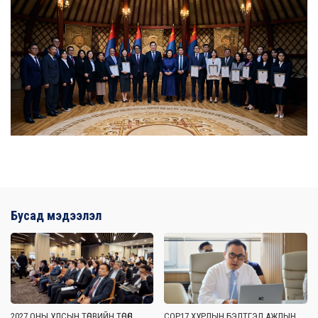
Бусад мэдээлэл
2027 ОНЫ УЛСЫН ТӨСВИЙН ТӨСӨЛ
COP17 ХУРЛЫН БЭЛТГЭЛ АЖЛЫН