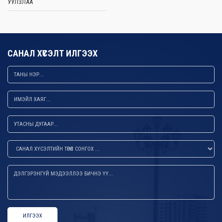
УУЛЗЛАА
САНАЛ ХҮСЭЛТ ИЛГЭЭХ
ИЛГЭЭХ