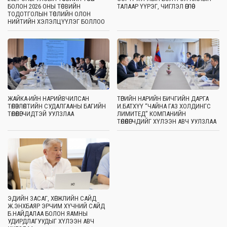
БОЛОН 2026 ОНЫ ТӨСВИЙН
ТАЛААР ҮҮРЭГ, ЧИГЛЭЛ ӨГЛӨӨ
ТОДОТГОЛЫН ТӨСЛИЙН ОЛОН
НИЙТИЙН ХЭЛЭЛЦҮҮЛЭГ БОЛЛОО
ЖАЙКА-ИЙН НАРИЙВЧИЛСАН
ТӨРИЙН НАРИЙН БИЧГИЙН ДАРГА
ТӨЛӨВЛӨЛТИЙН СУДАЛГААНЫ БАГИЙН
И.БАТХҮҮ “ЧАЙНА ГАЗ ХОЛДИНГС
ТӨЛӨӨЛӨГЧИДТЭЙ УУЛЗЛАА
ЛИМИТЕД” КОМПАНИЙН
ТӨЛӨӨЛӨГЧДИЙГ ХҮЛЭЭН АВЧ УУЛЗЛАА
ЭДИЙН ЗАСАГ, ХӨГЖЛИЙН САЙД
Ж.ЭНХБАЯР ЭРЧИМ ХҮЧНИЙ САЙД
Б.НАЙДАЛАА БОЛОН ЯАМНЫ
УДИРДЛАГУУДЫГ ХҮЛЭЭН АВЧ