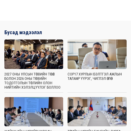
Бусад мэдээлэл
2027 ОНЫ УЛСЫН ТӨСВИЙН ТӨСӨЛ
COP17 ХУРЛЫН БЭЛТГЭЛ АЖЛЫН
БОЛОН 2026 ОНЫ ТӨСВИЙН
ТАЛААР ҮҮРЭГ, ЧИГЛЭЛ ӨГЛӨӨ
ТОДОТГОЛЫН ТӨСЛИЙН ОЛОН
НИЙТИЙН ХЭЛЭЛЦҮҮЛЭГ БОЛЛОО