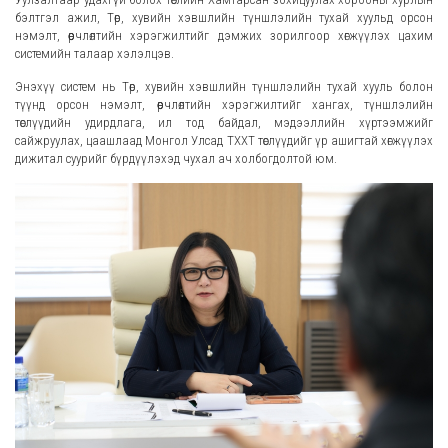
бэлтгэл ажил, Төр, хувийн хэвшлийн түншлэлийн тухай хуульд орсон
нэмэлт, өөрчлөлтийн хэрэгжилтийг дэмжих зорилгоор хөгжүүлэх цахим
системийн талаар хэлэлцэв.
Энэхүү систем нь Төр, хувийн хэвшлийн түншлэлийн тухай хууль болон
түүнд орсон нэмэлт, өөрчлөлтийн хэрэгжилтийг хангах, түншлэлийн
төслүүдийн удирдлага, ил тод байдал, мэдээллийн хүртээмжийг
сайжруулах, цаашлаад Монгол Улсад ТХХТ төслүүдийг үр ашигтай хөгжүүлэх
дижитал суурийг бүрдүүлэхэд чухал ач холбогдолтой юм.