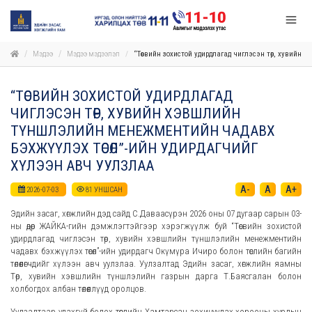
Мэдээ
Мэдээ мэдээлэл
“Төсвийн зохистой удирдлагад чиглэсэн төр, хувийн
“ТӨСВИЙН ЗОХИСТОЙ УДИРДЛАГАД
ЧИГЛЭСЭН ТӨР, ХУВИЙН ХЭВШЛИЙН
ТҮНШЛЭЛИЙН МЕНЕЖМЕНТИЙН ЧАДАВХ
БЭХЖҮҮЛЭХ ТӨСӨЛ”-ИЙН УДИРДАГЧИЙГ
ХҮЛЭЭН АВЧ УУЛЗЛАА
A-
A
A+
2026-07-03
81
УНШСАН
Эдийн засаг, хөгжлийн дэд сайд С.Даваасүрэн 2026 оны 07 дугаар сарын 03-
ны өдөр ЖАЙКА-гийн дэмжлэгтэйгээр хэрэгжүүлж буй “Төсвийн зохистой
удирдлагад чиглэсэн төр, хувийн хэвшлийн түншлэлийн менежментийн
чадавх бэхжүүлэх төсөл”-ийн удирдагч Окүмүра Ичиро болон төслийн багийн
төлөөлөгчдийг хүлээн авч уулзлаа. Уулзалтад Эдийн засаг, хөгжлийн яамны
Төр, хувийн хэвшлийн түншлэлийн газрын дарга Т.Баясгалан болон
холбогдох албан төлөөллүүд оролцов.
Уулзалтаар удахгүй болох төслийн Хамтарсан зохицуулах хорооны хурлын