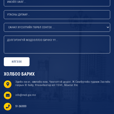
ИЛГЭЭХ
ХОЛБОО БАРИХ
Эдийн засаг, хөгжлийн яам, Чингэлтэй дүүрэг, Ж.Самбуугийн гудамж Засгийн
газрын XI байр, Улаанбаатар хот 15141, Монгол Улс
info@med.gov.mn
51-263333