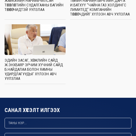
ЖАЙКА-ИЙН НАРИЙВЧИЛСАН
ТӨРИЙН НАРИЙН БИЧГИЙН ДАРГА
ТӨЛӨВЛӨЛТИЙН СУДАЛГААНЫ БАГИЙН
И.БАТХҮҮ “ЧАЙНА ГАЗ ХОЛДИНГС
ТӨЛӨӨЛӨГЧИДТЭЙ УУЛЗЛАА
ЛИМИТЕД” КОМПАНИЙН
ТӨЛӨӨЛӨГЧДИЙГ ХҮЛЭЭН АВЧ УУЛЗЛАА
ЭДИЙН ЗАСАГ, ХӨГЖЛИЙН САЙД
Ж.ЭНХБАЯР ЭРЧИМ ХҮЧНИЙ САЙД
Б.НАЙДАЛАА БОЛОН ЯАМНЫ
УДИРДЛАГУУДЫГ ХҮЛЭЭН АВЧ
УУЛЗЛАА
САНАЛ ХҮСЭЛТ ИЛГЭЭХ