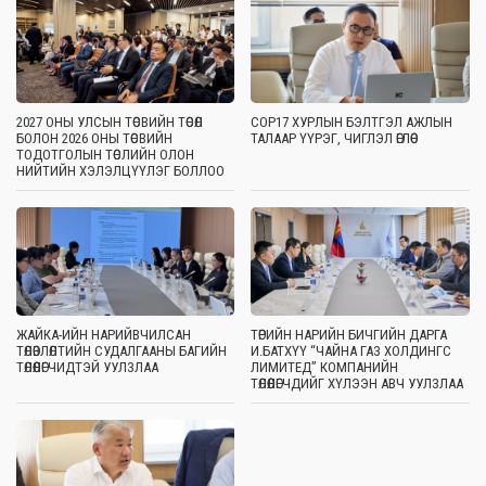
2027 ОНЫ УЛСЫН ТӨСВИЙН ТӨСӨЛ
COP17 ХУРЛЫН БЭЛТГЭЛ АЖЛЫН
БОЛОН 2026 ОНЫ ТӨСВИЙН
ТАЛААР ҮҮРЭГ, ЧИГЛЭЛ ӨГЛӨӨ
ТОДОТГОЛЫН ТӨСЛИЙН ОЛОН
НИЙТИЙН ХЭЛЭЛЦҮҮЛЭГ БОЛЛОО
ЖАЙКА-ИЙН НАРИЙВЧИЛСАН
ТӨРИЙН НАРИЙН БИЧГИЙН ДАРГА
ТӨЛӨВЛӨЛТИЙН СУДАЛГААНЫ БАГИЙН
И.БАТХҮҮ “ЧАЙНА ГАЗ ХОЛДИНГС
ТӨЛӨӨЛӨГЧИДТЭЙ УУЛЗЛАА
ЛИМИТЕД” КОМПАНИЙН
ТӨЛӨӨЛӨГЧДИЙГ ХҮЛЭЭН АВЧ УУЛЗЛАА