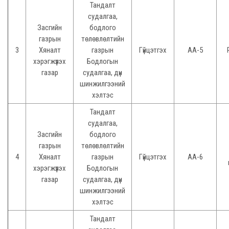
Тандалт
судалгаа,
Засгийн
бодлого
газрын
төлөвлөлтийн
3
Хяналт
газрын
Гүйцэтгэх
АА-5
хэрэгжүүлэх
Бодлогын
газар
судалгаа, дүн
шинжилгээний
хэлтэс
Тандалт
судалгаа,
Засгийн
бодлого
газрын
төлөвлөлтийн
4
Хяналт
газрын
Гүйцэтгэх
АА-6
хэрэгжүүлэх
Бодлогын
газар
судалгаа, дүн
шинжилгээний
хэлтэс
Тандалт