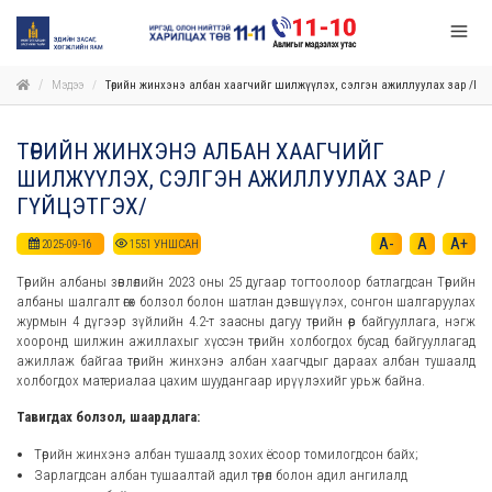
Мэдээ
Төрийн жинхэнэ албан хаагчийг шилжүүлэх, сэлгэн ажиллуулах зар /Гүй
ТӨРИЙН ЖИНХЭНЭ АЛБАН ХААГЧИЙГ
ШИЛЖҮҮЛЭХ, СЭЛГЭН АЖИЛЛУУЛАХ ЗАР /
ГҮЙЦЭТГЭХ/
A-
A
A+
2025-09-16
1551
УНШСАН
Төрийн албаны зөвлөлийн 2023 оны 25 дугаар тогтоолоор батлагдсан Төрийн
албаны шалгалт өгөх болзол болон шатлан дэвшүүлэх, сонгон шалгаруулах
журмын 4 дүгээр зүйлийн 4.2-т заасны дагуу төрийн өөр байгууллага, нэгж
хооронд шилжин ажиллахыг хүссэн төрийн холбогдох бусад байгууллагад
ажиллаж байгаа төрийн жинхэнэ албан хаагчдыг дараах албан тушаалд
холбогдох материалаа цахим шуудангаар ирүүлэхийг урьж байна.
Тавигдах болзол, шаардлага:
Төрийн жинхэнэ албан тушаалд зохих ёсоор томилогдсон байх;
Зарлагдсан албан тушаалтай адил төрөл болон адил ангилалд