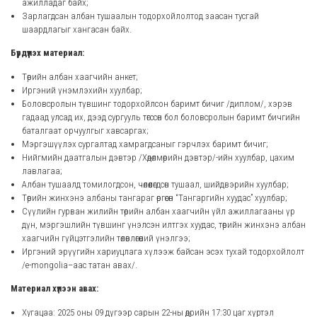
ажилладаг байх;
Зарлагдсан албан тушаалын тодорхойлолтод заасан тусгай
шаардлагыг хангасан байх.
Бүрдүүлэх материал:
Төрийн албан хаагчийн анкет;
Иргэний үнэмлэхийн хуулбар;
Боловсролын түвшинг тодорхойлсон баримт бичиг /диплом/, хэрэв
гадаад улсад их, дээд сургууль төгссөн бол боловсролын баримт бичгийн
баталгаат орчуулгыг хавсаргах;
Мэргэшүүлэх сургалтад хамрагдсаныг гэрчлэх баримт бичиг;
Нийгмийн даатгалын дэвтэр /Хөдөлмөрийн дэвтэр/-ийн хуулбар, цахим
лавлагаа;
Албан тушаалд томилогдсон, чөлөөлөгдсөн тушаал, шийдвэрийн хуулбар;
Төрийн жинхэнэ албаны тангараг өргөсөн “Тангаргийн хуудас” хуулбар;
Сүүлийн гурван жилийн төрийн албан хаагчийн үйл ажиллагааны үр
дүн, мэргэшлийн түвшинг үнэлсэн илтгэх хуудас, төрийн жинхэнэ албан
хаагчийн гүйцэтгэлийн төлөвлөгөөний үнэлгээ;
Иргэний эрүүгийн хариуцлага хүлээж байсан эсэх тухай тодорхойлолт
/e-mongolia–аас татан авах/.
Материал хүлээн авах:
Хугацаа: 2025 оны 09 дүгээр сарын 22-ны өдрийн 17:30 цаг хүртэл