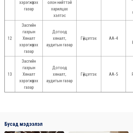
хэрэгжүүлэх
олон нийттэй
газар
харилцах
хэлтэс
Засгийн
газрын
Дотоод
12
Хяналт
хяналт,
Гүйцэтгэх
АА-4
хэрэгжүүлэх
аудитын газар
газар
Засгийн
газрын
Дотоод
13
Хяналт
хяналт,
Гүйцэтгэх
АА-5
хэрэгжүүлэх
аудитын газар
газар
Бусад мэдээлэл