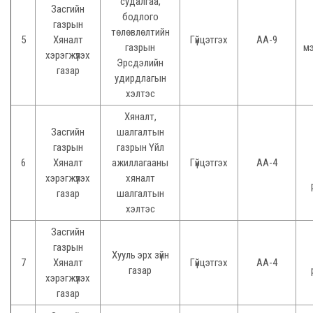
судалгаа,
Засгийн
бодлого
газрын
төлөвлөлтийн
5
Хяналт
Гүйцэтгэх
АА-9
газрын
м
хэрэгжүүлэх
Эрсдэлийн
газар
удирдлагын
хэлтэс
Хяналт,
Засгийн
шалгалтын
газрын
газрын Үйл
6
Хяналт
ажиллагааны
Гүйцэтгэх
АА-4
хэрэгжүүлэх
хяналт
газар
шалгалтын
хэлтэс
Засгийн
газрын
Хууль эрх зүйн
7
Хяналт
Гүйцэтгэх
АА-4
газар
хэрэгжүүлэх
газар