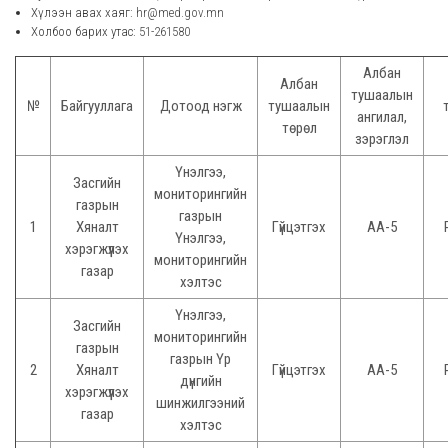
Хүлээн авах хаяг:
hr@med.gov.mn
Холбоо барих утас:
51-261580
Албан
Албан
тушаалын
№
Байгууллага
Дотоод нэгж
тушаалын
ангилал,
төрөл
зэрэглэл
Үнэлгээ,
Засгийн
мониторингийн
газрын
газрын
1
Хяналт
Гүйцэтгэх
АА-5
Үнэлгээ,
хэрэгжүүлэх
мониторингийн
газар
хэлтэс
Үнэлгээ,
Засгийн
мониторингийн
газрын
газрын Үр
2
Хяналт
Гүйцэтгэх
АА-5
дүнгийн
хэрэгжүүлэх
шинжилгээний
газар
хэлтэс