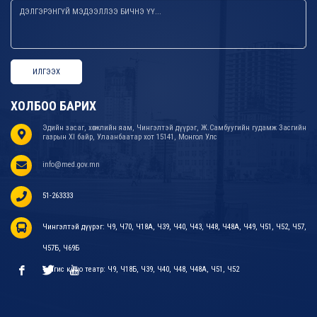
ИЛГЭЭХ
ХОЛБОО БАРИХ
Эдийн засаг, хөгжлийн яам, Чингэлтэй дүүрэг, Ж.Самбуугийн гудамж Засгийн
газрын XI байр, Улаанбаатар хот 15141, Монгол Улс
info@med.gov.mn
51-263333
Чингэлтэй дүүрэг: Ч9, Ч70, Ч18А, Ч39, Ч40, Ч43, Ч48, Ч48А, Ч49, Ч51, Ч52, Ч57,
Ч57Б, Ч69Б
Тэнгис кино театр: Ч9, Ч18Б, Ч39, Ч40, Ч48, Ч48А, Ч51, Ч52