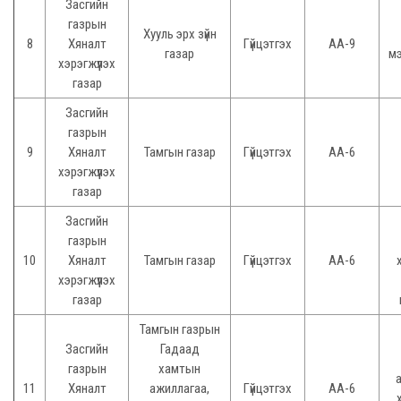
Засгийн
газрын
Хууль эрх зүйн
8
Хяналт
Гүйцэтгэх
АА-9
газар
м
хэрэгжүүлэх
газар
Засгийн
газрын
9
Хяналт
Тамгын газар
Гүйцэтгэх
АА-6
хэрэгжүүлэх
газар
Засгийн
газрын
10
Хяналт
Тамгын газар
Гүйцэтгэх
АА-6
хэрэгжүүлэх
газар
Тамгын газрын
Засгийн
Гадаад
газрын
хамтын
11
Хяналт
ажиллагаа,
Гүйцэтгэх
АА-6