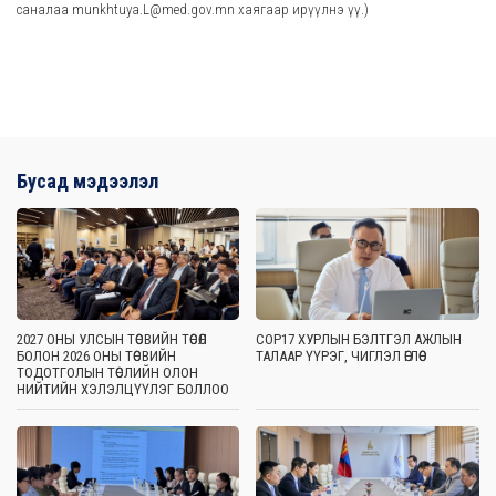
саналаа munkhtuya.L@med.gov.mn хаягаар ирүүлнэ үү.)
Бусад мэдээлэл
2027 ОНЫ УЛСЫН ТӨСВИЙН ТӨСӨЛ
COP17 ХУРЛЫН БЭЛТГЭЛ АЖЛЫН
БОЛОН 2026 ОНЫ ТӨСВИЙН
ТАЛААР ҮҮРЭГ, ЧИГЛЭЛ ӨГЛӨӨ
ТОДОТГОЛЫН ТӨСЛИЙН ОЛОН
НИЙТИЙН ХЭЛЭЛЦҮҮЛЭГ БОЛЛОО