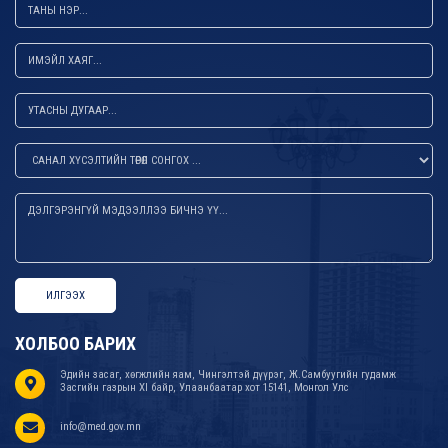
ИЛГЭЭХ
ХОЛБОО БАРИХ
Эдийн засаг, хөгжлийн яам, Чингэлтэй дүүрэг, Ж.Самбуугийн гудамж
Засгийн газрын XI байр, Улаанбаатар хот 15141, Монгол Улс
info@med.gov.mn