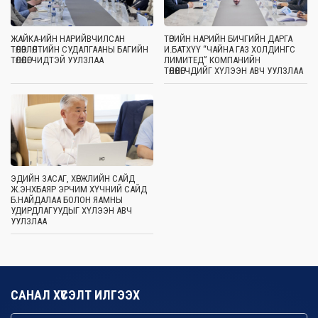
ЖАЙКА-ИЙН НАРИЙВЧИЛСАН
ТӨРИЙН НАРИЙН БИЧГИЙН ДАРГА
ТӨЛӨВЛӨЛТИЙН СУДАЛГААНЫ БАГИЙН
И.БАТХҮҮ “ЧАЙНА ГАЗ ХОЛДИНГС
ТӨЛӨӨЛӨГЧИДТЭЙ УУЛЗЛАА
ЛИМИТЕД” КОМПАНИЙН
ТӨЛӨӨЛӨГЧДИЙГ ХҮЛЭЭН АВЧ УУЛЗЛАА
ЭДИЙН ЗАСАГ, ХӨГЖЛИЙН САЙД
Ж.ЭНХБАЯР ЭРЧИМ ХҮЧНИЙ САЙД
Б.НАЙДАЛАА БОЛОН ЯАМНЫ
УДИРДЛАГУУДЫГ ХҮЛЭЭН АВЧ
УУЛЗЛАА
САНАЛ ХҮСЭЛТ ИЛГЭЭХ