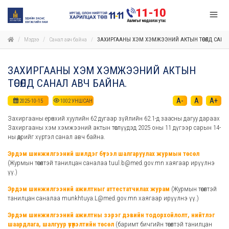
Мэдээ
Санал авч байна
ЗАХИРГААНЫ ХЭМ ХЭМЖЭЭНИЙ АКТЫН ТӨСӨЛД САНА
ЗАХИРГААНЫ ХЭМ ХЭМЖЭЭНИЙ АКТЫН
ТӨСӨЛД САНАЛ АВЧ БАЙНА.
A-
A
A+
2025-10-15
1002
УНШСАН
Захиргааны ерөнхий хуулийн 62 дугаар зүйлийн 62.1-д заасны дагуу дараах
Захиргааны хэм хэмжээний актын төслүүдэд 2025 оны 11 дүгээр сарын 14-
ны өдрийг хүртэл санал авч байна.
Эрдэм шинжилгээний шилдэг бүтээл шалгаруулах журмын төсөл
(Журмын төсөлтэй танилцан саналаа tuul.b@med.gov.mn хаягаар ирүүлнэ
үү.)
Эрдэм шинжилгээний ажилтныг аттестатчилах журам
(Журмын төсөлтэй
танилцан саналаа munkhtuya.L@med.gov.mn хаягаар ирүүлнэ үү.)
Эрдэм шинжилгээний ажилтны зэрэг дэвийн тодорхойлолт, нийтлэг
шаардлага, шалгуур үзүүлэлтийн төсөл
(баримт бичгийн төсөлтэй танилцан