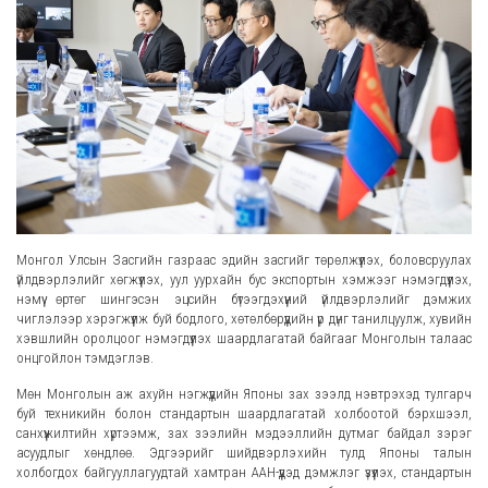
Монгол Улсын Засгийн газраас эдийн засгийг төрөлжүүлэх, боловсруулах
үйлдвэрлэлийг хөгжүүлэх, уул уурхайн бус экспортын хэмжээг нэмэгдүүлэх,
нэмүү өртөг шингэсэн эцсийн бүтээгдэхүүний үйлдвэрлэлийг дэмжих
чиглэлээр хэрэгжүүлж буй бодлого, хөтөлбөрүүдийн үр дүнг танилцуулж, хувийн
хэвшлийн оролцоог нэмэгдүүлэх шаардлагатай байгааг Монголын талаас
онцгойлон тэмдэглэв.
Мөн Монголын аж ахуйн нэгжүүдийн Японы зах зээлд нэвтрэхэд тулгарч
буй техникийн болон стандартын шаардлагатай холбоотой бэрхшээл,
санхүүжилтийн хүртээмж, зах зээлийн мэдээллийн дутмаг байдал зэрэг
асуудлыг хөндлөө. Эдгээрийг шийдвэрлэхийн тулд Японы талын
холбогдох байгууллагуудтай хамтран ААН-үүдэд дэмжлэг үзүүлэх, стандартын