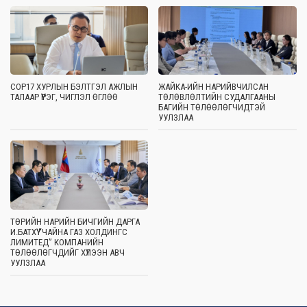
COP17 ХУРЛЫН БЭЛТГЭЛ АЖЛЫН
ЖАЙКА-ИЙН НАРИЙВЧИЛСАН
ТАЛААР ҮҮРЭГ, ЧИГЛЭЛ ӨГЛӨӨ
ТӨЛӨВЛӨЛТИЙН СУДАЛГААНЫ
БАГИЙН ТӨЛӨӨЛӨГЧИДТЭЙ
УУЛЗЛАА
ТӨРИЙН НАРИЙН БИЧГИЙН ДАРГА
И.БАТХҮҮ “ЧАЙНА ГАЗ ХОЛДИНГС
ЛИМИТЕД” КОМПАНИЙН
ТӨЛӨӨЛӨГЧДИЙГ ХҮЛЭЭН АВЧ
УУЛЗЛАА