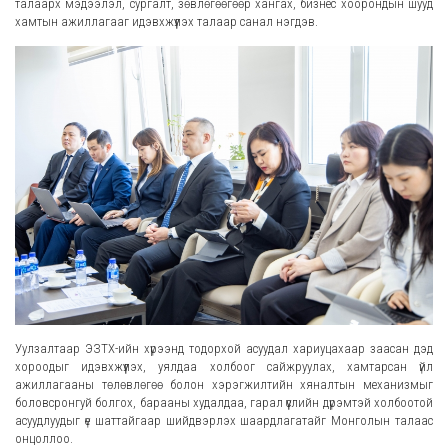
талаарх мэдээлэл, сургалт, зөвлөгөөгөөр хангах, бизнес хоорондын шууд
хамтын ажиллагааг идэвхжүүлэх талаар санал нэгдэв.
Уулзалтаар ЭЗТХ-ийн хүрээнд тодорхой асуудал хариуцахаар заасан дэд
хороодыг идэвхжүүлэх, уялдаа холбоог сайжруулах, хамтарсан үйл
ажиллагааны төлөвлөгөө болон хэрэгжилтийн хяналтын механизмыг
боловсронгуй болгох, барааны худалдаа, гарал үүслийн дүрэмтэй холбоотой
асуудлуудыг үе шаттайгаар шийдвэрлэх шаардлагатайг Монголын талаас
онцоллоо.