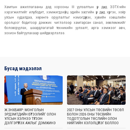
Хамтын ажиллагааны дэд хорооны III уулзалтын үр дүнд ЭЗТХ-ийн
хэрэгжилтийг илүү бодит, хэмжигдэхүйц эдийн засгийн үр дүнд хүргэх, хоёр
улсын худалдаа, хөрөнгө оруулалтыг нэмэгдүүлэх, хувийн хэвшлийн
оролцоог бодитоор дэмжих чиглэлээр хамтарсан санал, зөвлөмжийг
боловсруулах, шаардлагатай техникийн уулзалт, арга хэмжээг авч,
зохион байгуулахаар шийдвэрлэлээ.
Бусад мэдээлэл
Ж.ЭНХБАЯР: МОНГОЛЫН
2027 ОНЫ УЛСЫН ТӨСВИЙН ТӨСӨЛ
ЭРДЭМТДИЙН БҮТЭЭЛИЙГ ОЛОН
БОЛОН 2026 ОНЫ ТӨСВИЙН
УЛСЫН ХЭЛНЭЭ ТҮГЭЭН
ТОДОТГОЛЫН ТӨСЛИЙН ОЛОН
ДЭЛГЭРҮҮЛЭХ АЖЛЫГ ДЭМЖИНЭ
НИЙТИЙН ХЭЛЭЛЦҮҮЛЭГ БОЛЛОО