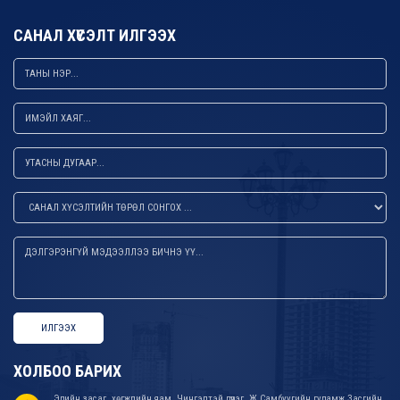
САНАЛ ХҮСЭЛТ ИЛГЭЭХ
ИЛГЭЭХ
ХОЛБОО БАРИХ
Эдийн засаг, хөгжлийн яам, Чингэлтэй дүүрэг, Ж.Самбуугийн гудамж Засгийн