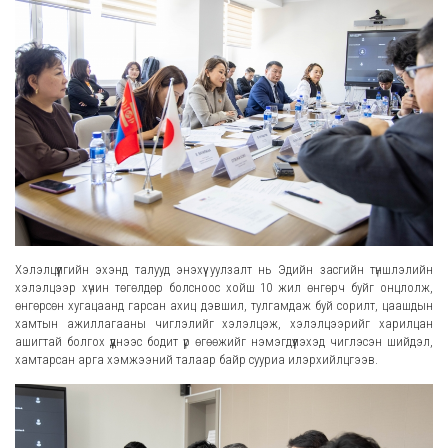
Хэлэлцүүлгийн эхэнд талууд энэхүү уулзалт нь Эдийн засгийн түншлэлийн
хэлэлцээр хүчин төгөлдөр болсноос хойш 10 жил өнгөрч буйг онцлолж,
өнгөрсөн хугацаанд гарсан ахиц дэвшил, тулгамдаж буй сорилт, цаашдын
хамтын ажиллагааны чиглэлийг хэлэлцэж, хэлэлцээрийг харилцан
ашигтай болгох үүднээс бодит үр өгөөжийг нэмэгдүүлэхэд чиглэсэн шийдэл,
хамтарсан арга хэмжээний талаар байр сууриа илэрхийлцгээв.