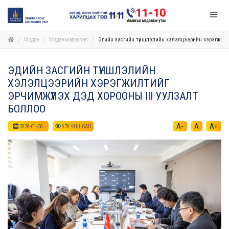
Мэдээ
Мэдээ мэдээлэл
Эдийн засгийн түншлэлийн хэлэлцээрийн хэрэгжилтий
ЭДИЙН ЗАСГИЙН ТҮНШЛЭЛИЙН
ХЭЛЭЛЦЭЭРИЙН ХЭРЭГЖИЛТИЙГ
ЭРЧИМЖҮҮЛЭХ ДЭД ХОРООНЫ III УУЛЗАЛТ
БОЛЛОО
A-
A
A+
2026-01-30
676
УНШСАН