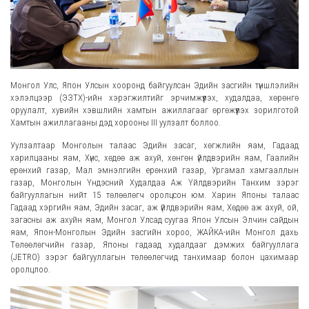
Монгол Улс, Япон Улсын хооронд байгуулсан Эдийн засгийн түншлэлийн
хэлэлцээр (ЭЗТХ)-ийн хэрэгжилтийг эрчимжүүлэх, худалдаа, хөрөнгө
оруулалт, хувийн хэвшлийн хамтын ажиллагааг өргөжүүлэх зорилготой
Хамтын ажиллагааны дэд хорооны III уулзалт боллоо.
Уулзалтаар Монголын талаас Эдийн засаг, хөгжлийн яам, Гадаад
харилцааны яам, Хүнс, хөдөө аж ахуй, хөнгөн үйлдвэрийн яам, Гаалийн
ерөнхий газар, Мал эмнэлгийн ерөнхий газар, Ургамал хамгааллын
газар, Монголын Үндэсний Худалдаа Аж Үйлдвэрийн Танхим зэрэг
байгууллагын нийт 15 төлөөлөгч оролцсон юм. Харин Японы талаас
Гадаад хэргийн яам, Эдийн засаг, аж үйлдвэрийн яам, Хөдөө аж ахуй, ой,
загасны аж ахуйн яам, Монгол Улсад суугаа Япон Улсын Элчин сайдын
яам, Япон-Монголын Эдийн засгийн хороо, ЖАЙКА-ийн Монгол дахь
Төлөөлөгчийн газар, Японы гадаад худалдааг дэмжих байгууллага
(JETRO) зэрэг байгууллагын төлөөлөгчид танхимаар болон цахимаар
оролцлоо.