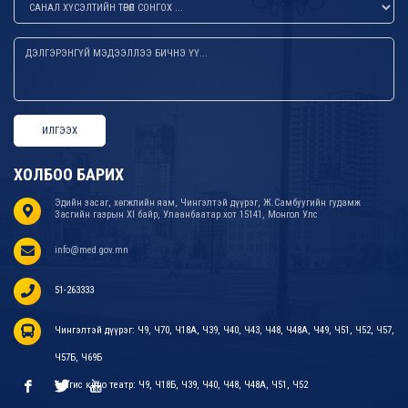
ИЛГЭЭХ
ХОЛБОО БАРИХ
Эдийн засаг, хөгжлийн яам, Чингэлтэй дүүрэг, Ж.Самбуугийн гудамж
Засгийн газрын XI байр, Улаанбаатар хот 15141, Монгол Улс
info@med.gov.mn
51-263333
Чингэлтэй дүүрэг: Ч9, Ч70, Ч18А, Ч39, Ч40, Ч43, Ч48, Ч48А, Ч49, Ч51, Ч52, Ч57,
Ч57Б, Ч69Б
Тэнгис кино театр: Ч9, Ч18Б, Ч39, Ч40, Ч48, Ч48А, Ч51, Ч52