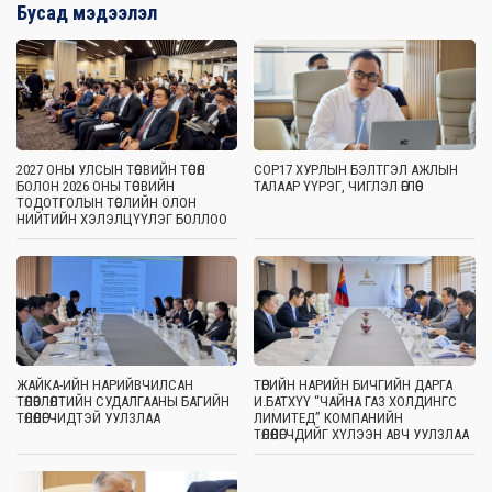
Бусад мэдээлэл
2027 ОНЫ УЛСЫН ТӨСВИЙН ТӨСӨЛ
COP17 ХУРЛЫН БЭЛТГЭЛ АЖЛЫН
БОЛОН 2026 ОНЫ ТӨСВИЙН
ТАЛААР ҮҮРЭГ, ЧИГЛЭЛ ӨГЛӨӨ
ТОДОТГОЛЫН ТӨСЛИЙН ОЛОН
НИЙТИЙН ХЭЛЭЛЦҮҮЛЭГ БОЛЛОО
ЖАЙКА-ИЙН НАРИЙВЧИЛСАН
ТӨРИЙН НАРИЙН БИЧГИЙН ДАРГА
ТӨЛӨВЛӨЛТИЙН СУДАЛГААНЫ БАГИЙН
И.БАТХҮҮ “ЧАЙНА ГАЗ ХОЛДИНГС
ТӨЛӨӨЛӨГЧИДТЭЙ УУЛЗЛАА
ЛИМИТЕД” КОМПАНИЙН
ТӨЛӨӨЛӨГЧДИЙГ ХҮЛЭЭН АВЧ УУЛЗЛАА