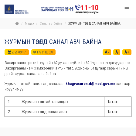
Мэдээ
Санал авч байна
ЖУРМЫН ТӨСӨЛД САНАЛ АВЧ БАЙНА.
ЖУРМЫН ТӨСӨЛД САНАЛ АВЧ БАЙНА.
A-
A
A+
2026-03-17
179
УНШСАН
Захиргааны ерөнхий хуулийн 62 дугаар зүйлийн 62.1-д заасны дагуу дараах
Захиргааны хэм хэмжээний актын төсөлд 2026 оны 04 дугаар сарын 17-ны
өдрийг хүртэл санал авч байна.
Журмын төсөлтэй танилцан, саналаа
lkhagvasuren.d@med.gov.mn
хаягаар
ирүүлнэ үү.
1
Журмын төсөлтэй танилцах
Татах
2
Журмын төсөлд санал авах
Та
тах