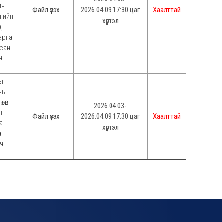
йн
Файл үзэх
2026.04.09 17:30 цаг
Хаалттай
гийн
хүртэл
,
 арга
цсан
ч
ын
ны
өлөв
2026.04.03-
н
Файл үзэх
2026.04.09 17:30 цаг
Хаалттай
а
хүртэл
ан
ч