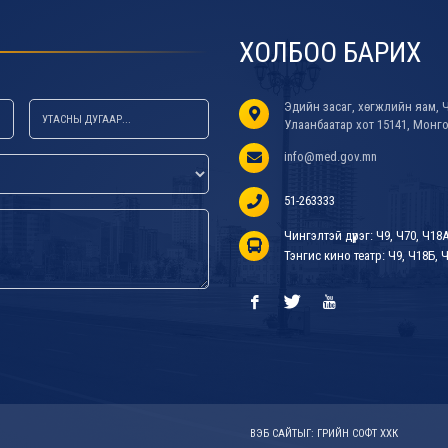
ХОЛБОО БАРИХ
Эдийн засаг, хөгжлийн яам, Ч
Улаанбаатар хот 15141, Монг
info@med.gov.mn
51-263333
Чингэлтэй дүүрэг: Ч9, Ч70, Ч18
Тэнгис кино театр: Ч9, Ч18Б, Ч
ВЭБ САЙТ
ЫГ:
ГРИЙН СОФТ ХХК