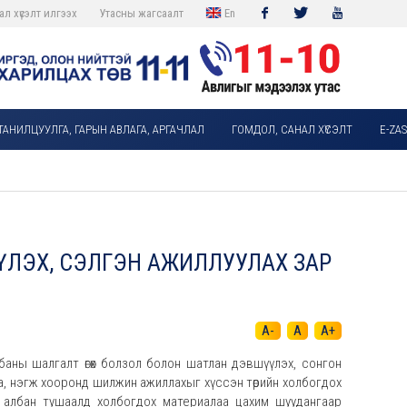
ал хүсэлт илгээх
Утасны жагсаалт
En
Facebook
Twitter
Youtube
ТАНИЛЦУУЛГА, ГАРЫН АВЛАГА, АРГАЧЛАЛ
ГОМДОЛ, САНАЛ ХҮСЭЛТ
E-ZA
ҮЛЭХ, СЭЛГЭН АЖИЛЛУУЛАХ ЗАР
A-
A
A+
лбаны шалгалт өгөх болзол болон шатлан дэвшүүлэх, сонгон
ага, нэгж хооронд шилжин ажиллахыг хүссэн төрийн холбогдох
х албан тушаалд холбогдох материалаа цахим шуудангаар