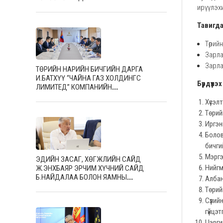
ирүүлэх
Тавигда
Төрий
Зарла
Зарла
ТӨРИЙН НАРИЙН БИЧГИЙН ДАРГА
И.БАТХҮҮ “ЧАЙНА ГАЗ ХОЛДИНГС
Бүрдүүлэ
ЛИМИТЕД” КОМПАНИЙН
ТӨЛӨӨЛӨГЧДИЙГ ХҮЛЭЭН АВЧ УУЛЗЛАА
Хүсэлт
Төрий
Иргэн
Болов
бичги
Мэргэ
ЭДИЙН ЗАСАГ, ХӨГЖЛИЙН САЙД
Нийгм
Ж.ЭНХБАЯР ЭРЧИМ ХҮЧНИЙ САЙД
Б.НАЙДАЛАА БОЛОН ЯАМНЫ
Албан
УДИРДЛАГУУДЫГ ХҮЛЭЭН АВЧ УУЛЗЛАА
Төрий
Сүүли
гүйцэт
Цэргий