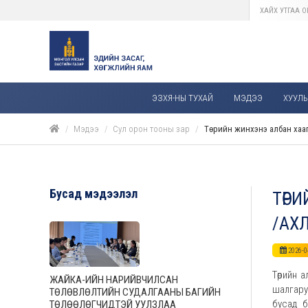
ЭЗХЯ-НЫ ТУХАЙ
МЭДЭЭ
ХУУЛЬ,
Мэдээ
Сул орон тооны зар
Төрийн жинхэнэ албан хааг
Бусад мэдээлэл
ТӨР
/АХ
2026-0
Төрийн 
ЖАЙКА-ИЙН НАРИЙВЧИЛСАН
шалгаруу
ТӨЛӨВЛӨЛТИЙН СУДАЛГААНЫ БАГИЙН
бусад б
ТӨЛӨӨЛӨГЧИДТЭЙ УУЛЗЛАА