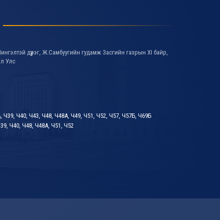
ингэлтэй дүүрэг, Ж.Самбуугийн гудамж Засгийн газрын XI байр,
ол Улс
А, Ч39, Ч40, Ч43, Ч48, Ч48А, Ч49, Ч51, Ч52, Ч57, Ч57Б, Ч69Б
39, Ч40, Ч48, Ч48А, Ч51, Ч52
ДУУДЛАГЫН ТӨВ