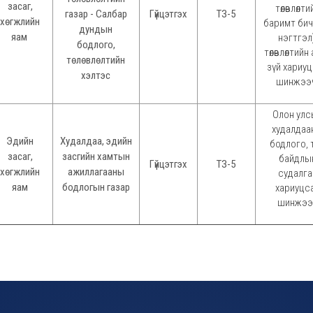
засаг,
төлөвлөлти
газар - Салбар
Гүйцэтгэх
ТЗ-5
хөгжлийн
баримт бич
дундын
яам
нэгтгэл)
бодлого,
төлөвлөлтийн
төлөвлөлтийн
зүй хариу
хэлтэс
шинжээ
Олон улс
худалдаа
Эдийн
Худалдаа, эдийн
бодлого, т
засаг,
засгийн хамтын
байдлы
Гүйцэтгэх
ТЗ-5
хөгжлийн
ажиллагааны
судалга
яам
бодлогын газар
хариуцс
шинжээ