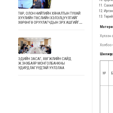
Сахил
Иргэн
ТӨР, ОЛОН НИЙТИЙН ХЯНАЛТЫН ТУХАЙ
Төрий
ХУУЛИЙН ТӨСЛИЙН ХЭЛЭЛЦҮҮЛГИЙГ
ХӨРӨНГӨ ОРУУЛАГЧДЫН ЭРХ АШГИЙГ
Материа
ХАМГААЛАХ ТӨВД ХОЁР ДАХЬ ӨДРӨӨ
ЗОХИОН БАЙГУУЛЖ, САЛБАРЫН
Хүлээн а
МЭРГЭШСЭН АЖИЛТНУУДТАЙ САНАЛ
СОЛИЛЦЛОО
Холбоо 
Шилжүүл
ЭДИЙН ЗАСАГ, ХӨГЖЛИЙН САЙД
Ж.ЭНХБАЯР МОНГОЛБАНКНЫ
УДИРДЛАГУУДТАЙ УУЛЗЛАА
№
Б