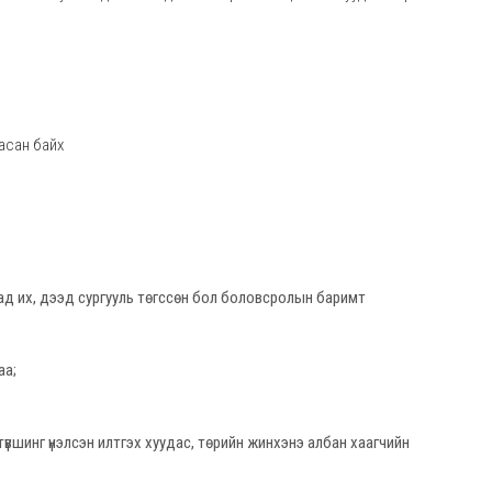
асан байх
ад их, дээд сургууль төгссөн бол боловсролын баримт
аа;
 түвшинг үнэлсэн илтгэх хуудас, төрийн жинхэнэ албан хаагчийн