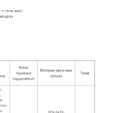
–с татан авах/.
авсаргах
Албан
Материал хүлээн авах
тушаалын
Төлөв
нэр
хугацаа
тодорхойлолт
н
,
йн
огино
ны
2026.04.03-