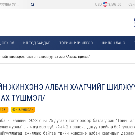
USD
3,593.50
Сан
 ЭРХ ЗҮЙ
ИЛ ТОД БАЙДАЛ
ТӨРИЙН ҮЙЛЧИЛГЭЭ
ШИЛЭН ДАНС
чийг шилжүүлэх, сэлгэн ажиллуулах зар /Ахлах түшмэл/
ИЙН ЖИНХЭНЭ АЛБАН ХААГЧИЙГ ШИЛЖҮ
ЛАХ ТҮШМЭЛ/
4-03
418
УНШСАН
албаны зөвлөлийн 2023 оны 25 дугаар тогтоолоор батлагдсан “Төрийн а
лах журам”-ын 4 дүгээр зүйлийн 4.2-т заасны дагуу төрийн өөр байгуулл
айгууллагад ажиллаж байгаа төрийн жинхэнэ албан хаагчдыг дараа