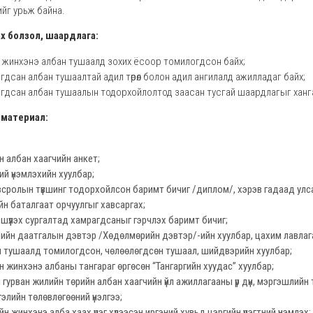
ийг урьж байна.
х болзол, шаардлага:
н жинхэнэ албан тушаалд зохих ёсоор томилогдсон байх;
гдсан албан тушаалтай адил төрөл болон адил ангилалд ажилладаг байх;
гдсан албан тушаалын тодорхойлолтод заасан тусгай шаардлагыг ханг
х материал:
н албан хаагчийн анкет;
ий үнэмлэхийн хуулбар;
сролын түвшинг тодорхойлсон баримт бичиг /диплом/, хэрэв гадаад улс
йн баталгаат орчуулгыг хавсаргах;
шүүлэх сургалтад хамрагдсаныг гэрчлэх баримт бичиг;
ийн даатгалын дэвтэр /Хөдөлмөрийн дэвтэр/-ийн хуулбар, цахим лавлаг
 тушаалд томилогдсон, чөлөөлөгдсөн тушаал, шийдвэрийн хуулбар;
н жинхэнэ албаны тангараг өргөсөн “Тангаргийн хуудас” хуулбар;
йн гурван жилийн төрийн албан хаагчийн үйл ажиллагааны үр дүн, мэргэшлийн
гэлийн төлөвлөгөөний үнэлгээ;
н жинхэнэ алба хаах үүрэг хүлээсэн иргэний хувьд цэргийн үүрэгтний үнэмлэх;