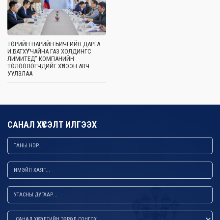
ТӨРИЙН НАРИЙН БИЧГИЙН ДАРГА
И.БАТХҮҮ “ЧАЙНА ГАЗ ХОЛДИНГС
ЛИМИТЕД” КОМПАНИЙН
ТӨЛӨӨЛӨГЧДИЙГ ХҮЛЭЭН АВЧ
УУЛЗЛАА
САНАЛ ХҮСЭЛТ ИЛГЭЭХ