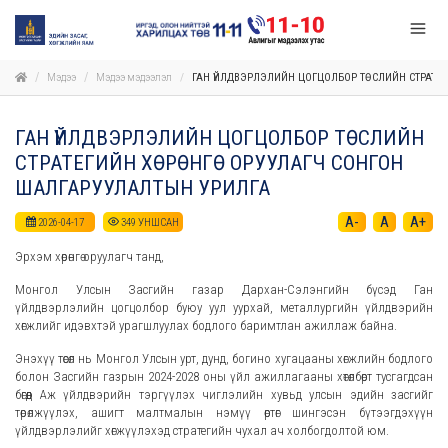
Мэдээ
Мэдээ мэдээлэл
ГАН ҮЙЛДВЭРЛЭЛИЙН ЦОГЦОЛБОР ТӨСЛИЙН СТРАТЕ
ГАН ҮЙЛДВЭРЛЭЛИЙН ЦОГЦОЛБОР ТӨСЛИЙН
СТРАТЕГИЙН ХӨРӨНГӨ ОРУУЛАГЧ СОНГОН
ШАЛГАРУУЛАЛТЫН УРИЛГА
A-
A
A+
2026-04-17
349
УНШСАН
Эрхэм хөрөнгө оруулагч танд,
Монгол Улсын Засгийн газар Дархан-Сэлэнгийн бүсэд Ган
үйлдвэрлэлийн цогцолбор буюу уул уурхай, металлургийн үйлдвэрийн
хөгжлийг идэвхтэй урагшлуулах бодлого баримтлан ажиллаж байна.
Энэхүү төсөл нь Монгол Улсын урт, дунд, богино хугацааны хөгжлийн бодлого
болон Засгийн газрын 2024-2028 оны үйл ажиллагааны хөтөлбөрт тусгагдсан
бөгөөд Аж үйлдвэрийн тэргүүлэх чиглэлийн хувьд улсын эдийн засгийг
төрөлжүүлэх, ашигт малтмалын нэмүү өртөг шингэсэн бүтээгдэхүүн
үйлдвэрлэлийг хөгжүүлэхэд стратегийн чухал ач холбогдолтой юм.