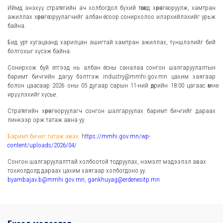
Иймд энэхүү стратегийн ач холбогдол бүхий төсөлд хөрөнгө оруулж, хамтран
ажиллах хөрөнгө оруулагчийг албан ёсоор сонирхолоо илэрхийлэхийг урьж
байна.
Бид урт хугацаанд харилцан ашигтай хамтран ажиллах, түншлэлийг бий
болгохыг хүсэж байна.
Сонирхож буй этгээд нь албан ёсны саналаа сонгон шалгаруулалтын
баримт бичгийн дагуу бэлтгэж industry@mmhi.gov.mn цахим хаягаар
болон цаасаар 2026 оны 05 дугаар сарын 11-ний өдрийн 18:00 цагаас өмнө
ирүүлэхийг хүсье.
Стратегийн хөрөнгө оруулагч сонгон шалгаруулах баримт бичгийг дараах
линкээр орж татаж авна уу.
Баримт бичиг татаж авах:
h
ttps://mmhi.gov.mn/wp-
content/uploads/2026/04/
Сонгон шалгаруулалттай холбоотой тодруулах, нэмэлт мэдээлэл авах
тохиолдолд дараах цахим хаягаар холбогдоно уу.
byambajav.b@mmhi.gov.mn
,
gankhuyag@erdenesitp.mn