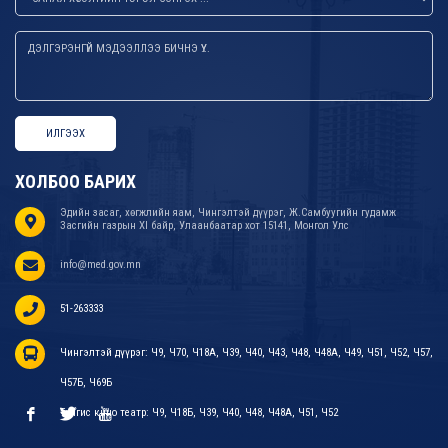
ИЛГЭЭХ
ХОЛБОО БАРИХ
Эдийн засаг, хөгжлийн яам, Чингэлтэй дүүрэг, Ж.Самбуугийн гудамж
Засгийн газрын XI байр, Улаанбаатар хот 15141, Монгол Улс
info@med.gov.mn
51-263333
Чингэлтэй дүүрэг: Ч9, Ч70, Ч18А, Ч39, Ч40, Ч43, Ч48, Ч48А, Ч49, Ч51, Ч52, Ч57,
Ч57Б, Ч69Б
Тэнгис кино театр: Ч9, Ч18Б, Ч39, Ч40, Ч48, Ч48А, Ч51, Ч52