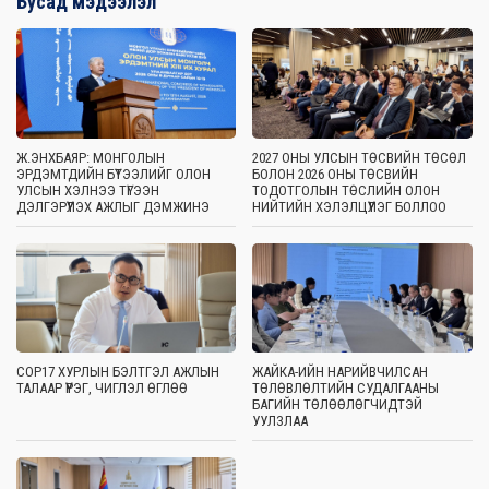
Бусад мэдээлэл
Ж.ЭНХБАЯР: МОНГОЛЫН
2027 ОНЫ УЛСЫН ТӨСВИЙН ТӨСӨЛ
ЭРДЭМТДИЙН БҮТЭЭЛИЙГ ОЛОН
БОЛОН 2026 ОНЫ ТӨСВИЙН
УЛСЫН ХЭЛНЭЭ ТҮГЭЭН
ТОДОТГОЛЫН ТӨСЛИЙН ОЛОН
ДЭЛГЭРҮҮЛЭХ АЖЛЫГ ДЭМЖИНЭ
НИЙТИЙН ХЭЛЭЛЦҮҮЛЭГ БОЛЛОО
COP17 ХУРЛЫН БЭЛТГЭЛ АЖЛЫН
ЖАЙКА-ИЙН НАРИЙВЧИЛСАН
ТАЛААР ҮҮРЭГ, ЧИГЛЭЛ ӨГЛӨӨ
ТӨЛӨВЛӨЛТИЙН СУДАЛГААНЫ
БАГИЙН ТӨЛӨӨЛӨГЧИДТЭЙ
УУЛЗЛАА