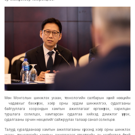
Мөн Монголын шинжлэх ухаан, технологийн салбарын хүний нөөцийн
чадавхыг бэхжүүлэх, хоёр орны эрдэм шинжилгээ, судалгааны
байгууллага хоорондын хамтын ажиллагааг өргөжүүлэх, харилцан
туршлага солилцох, хамтарсан судалгаа хийхэд дэмжлэг үзүүлэх,
судалгааны орчин нөхцөлийг сайжруулах талаар санал солилцов.
Талууд хуралдаанаар хамтын ажиллагааны хүрээнд хоёр орны шинжлэх
ухаан, технологийн хамтын ажиллагааг стратегийн ач холбогдол бүхий