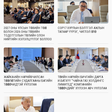
2027 ОНЫ УЛСЫН ТӨСВИЙН ТӨСӨЛ
COP17 ХУРЛЫН БЭЛТГЭЛ АЖЛЫН
БОЛОН 2026 ОНЫ ТӨСВИЙН
ТАЛААР ҮҮРЭГ, ЧИГЛЭЛ ӨГЛӨӨ
ТОДОТГОЛЫН ТӨСЛИЙН ОЛОН
НИЙТИЙН ХЭЛЭЛЦҮҮЛЭГ БОЛЛОО
ЖАЙКА-ИЙН НАРИЙВЧИЛСАН
ТӨРИЙН НАРИЙН БИЧГИЙН ДАРГА
ТӨЛӨВЛӨЛТИЙН СУДАЛГААНЫ БАГИЙН
И.БАТХҮҮ “ЧАЙНА ГАЗ ХОЛДИНГС
ТӨЛӨӨЛӨГЧИДТЭЙ УУЛЗЛАА
ЛИМИТЕД” КОМПАНИЙН
ТӨЛӨӨЛӨГЧДИЙГ ХҮЛЭЭН АВЧ УУЛЗЛАА