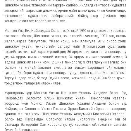
шинжлэх ухаан, технологийн тэргүүлэх салбар, чиглэлд хамтарсан судалгаа
хөгжүүлэлтийг харилцан дэмжих, орчин үеийн шинэ дэвшилтэт болон өндөр
технологийн судалгааны лабораторийг байгуулахад дэмжлэг үзүүлж
хамтран ажиллах талаар хэлэлцлээ.
Монгол Улс, Бүгд Найрамдах Солонгос Улстай 1990 онд дипломат харилцаа
тогтоосон бөгөөд Шинжлэх ухаан, технологийн чиглэлд 1991 онд анхны
хэлэлцээрээ байгуулсан. Үүнээс хойш, нэн ялангуяа 2012 оноос хойш
шинжлэх ухаан, технологийн салбарт нийт 8 хамтарсан судалгааны
төслийг амжилттай хэрэгжүүлсний дүнд 86 эрдэм шинжилгээ, инновацын үр
дүн; 44 эрдэм шинжилгээний илтгэл; 34 эрдэм шинжилгээний өгүүлэл; 3
эрдэм шинжилгээний ном; 2 шинэ технологи; 3 бүтээгдэхүүний загвар бий
болсон нь манай хамтын ажиллагаа зөвхөн харилцан ойлголцлын
түвшинд бус бодит судалгаа, инновацын үр дүнд хүрсэн талаар Монгол Улсын
Тэргүүн Шадар сайд бөгөөд Эдийн засаг, хөгжлийн сайд Ж.Энхбаяр цохон
тэмдэглэж, талархал илэрхийлэв.
Хуралдааны үеэр Монгол Улсын Шинжлэх Ухааны Академи болон Бүгд
Найрамдах Солонгос Улсын Шинжлэх Ухаан, Технологийн хүрээлэн
хооронд, мөн Монгол Улсын Шинжлэх Ухааны Академи болон Бүгд
Найрамдах Солонгос Улсын Геологи, Эрдэс Баялгийн Хүрээлэн хооронд,
түүнчлэн Монгол Улсын Шинжлэх Ухааны Академийн Биологийн Хүрээлэн
болон Бүгд Найрамдах Солонгос Улсын Биологийн Нөөцийн Төв ба
Стандарт Өсгөврийн Сан хооронд тус тус харилцан ойлголцлын санамж
бичиг байгуулагдлаа.