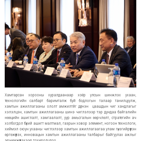
Хамтарсан хорооны хуралдаанаар хоёр улсын шинжлэх ухаан,
технологийн салбарт баримталж буй бодлогын талаар танилцуулж,
хамтын ажиллагааны ололт амжилтйг дүгнэн цаашдын чиг хандлагыг
хэлэлцэн, хамтын ажиллагааны шинэ чиглэлээр тэр дундаа байгалийн
нөөцийн ашиглалт, хамгаалалт, уур амьсгалын өөрчлөлт, стратегийн ач
холбогдол бүхий ашигт малтмал, газрын ховор элемент, ногоон технологи,
хиймэл оюун ухааны чиглэлээр хамтын ажиллагаагаа улам гүнзгийрүүлэн
өргөжүүлэх, инновацын хамтын ажиллагааны талбарыг байгуулах ажлыг
эрчимжүүлэхээр тохиролцлоо.