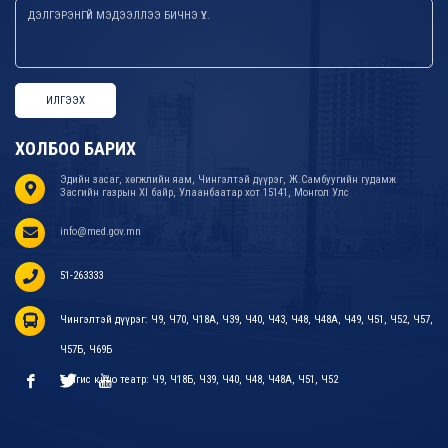
ИЛГЭЭХ
ХОЛБОО БАРИХ
Эдийн засаг, хөгжлийн яам, Чингэлтэй дүүрэг, Ж.Самбуугийн гудамж
Засгийн газрын XI байр, Улаанбаатар хот 15141, Монгол Улс
info@med.gov.mn
51-263333
Чингэлтэй дүүрэг: Ч9, Ч70, Ч18А, Ч39, Ч40, Ч43, Ч48, Ч48А, Ч49, Ч51, Ч52, Ч57,
Ч57Б, Ч69Б
Тэнгис кино театр: Ч9, Ч18Б, Ч39, Ч40, Ч48, Ч48А, Ч51, Ч52