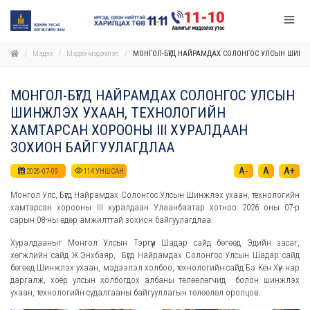
Мэдээ
Мэдээ мэдээлэл
МОНГОЛ-БҮГД НАЙРАМДАХ СОЛОНГОС УЛСЫН ШИНЖЛ
МОНГОЛ-БҮГД НАЙРАМДАХ СОЛОНГОС УЛСЫН
ШИНЖЛЭХ УХААН, ТЕХНОЛОГИЙН
ХАМТАРСАН ХОРООНЫ III ХУРАЛДААН
ЗОХИОН БАЙГУУЛАГДЛАА
A-
A
A+
2026-07-09
114
УНШСАН
Монгол Улс, Бүгд Найрамдах Солонгос Улсын Шинжлэх ухаан, технологийн
хамтарсан хорооны III хуралдаан Улаанбаатар хотноо 2026 оны 07-р
сарын 08-ны өдөр амжилттай зохион байгуулагдлаа.
Хуралдааныг Монгол Улсын Тэргүүн Шадар сайд бөгөөд Эдийн засаг,
хөгжлийн сайд Ж.Энхбаяр, Бүгд Найрамдах Солонгос Улсын Шадар сайд
бөгөөд Шинжлэх ухаан, мэдээлэл холбоо, технологийн сайд Бэ Кён Хүн нар
даргалж, хоёр улсын холбогдох албаны төлөөлөгчид болон шинжлэх
ухаан, технологийн судалгааны байгууллагын төлөөлөл оролцов.