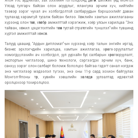
Япон Улс ардчилал, зах зээлийн тогтолцоонд дөнгөж шилжих үед Монгол
Улсад тулгарч байсан олон асуудлыг, ялангуяа эрчим хүч, нийтийн
тээвэр зэрэг чухал ач холбогдолтой салбаруудын бэрхшээлийг даван
туулахад харамгүй тусалж байсан билээ. Хөгжлийн хамтын ажиллагааны
хүрээнд олон төсөл, хөтөлбөр амжилттай хэрэгжиж, хоёр улсын харилцаа “Энх
тайван, хөгжил цэцэглэлтийн төлөөх тусгай стратегийн түншлэл”-ийн түвшинд
хүртэл амжилттай хөгжсөн.
Талууд цаашид “Ардын дипломат”-ын хүрээнд хоёр талын энгийн иргэд,
бизнес эрхлэгчдийн харилцаа, хамтын ажиллагаа, хөрөнгө оруулалтыг
нэмэгдүүлэхийн ач холбогдол, уул уурхайн бус салбарын хөрөнгө оруулалт,
экспортын чиглэлээр, шинэ технологи, сэргээгдэх эрчим хүч, банк,
санхүү зэрэг олон салбарт боломж бололцоо байгаа гэдэгт санал нэгдэж
энэ чиглэлээр мэдээлэл түгээх, энэ оны 11-р сард зохион байгуулах
Монгол-Японы төр, хувийн хэвшлийн зөвлөлдөх уулзалтад идэвхтэй
оролцохоор тохиролцлоо.