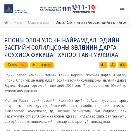
Мэдээ
Мэдээ мэдээлэл
Японы Олон улсын найрамдал, эдийн засгийн солилц
ЯПОНЫ ОЛОН УЛСЫН НАЙРАМДАЛ, ЭДИЙН
ЗАСГИЙН СОЛИЛЦООНЫ ЗӨВЛӨЛИЙН ДАРГА
ЯСУХИСА ФУКУДАГ ХҮЛЭЭН АВЧ УУЛЗЛАА
A-
A
A+
2026-07-09
101
УНШСАН
Эдийн засаг, хөгжлийн яамны Төрийн нарийн бичгийн дарга И.Батхүү
Японы Олон улсын найрамдал, эдийн засгийн солилцооны зөвлөлийн дарга
Ясухиса Фукуда тэргүүтэй төлөөлөгчдийг 2026 оны 7 дугаар сарын 09-ний өдөр
хүлээн авч уулзлаа.
Монгол Улсын эдийн засгийн хөгжлийн өнөөгийн байдал, худалдаа, хөрөнгө
оруулалтыг нэмэгдүүлэх, бизнесийг чөлөөлөх, хувийн хэвшлийн хамтын
ажиллагааг хөгжүүлэхэд төр, засгаас баримталж буй бодлого, авч
хэрэгжүүлж буй арга хэмжээ болон эдгээр чиглэлээр хийж байгаа хууль
эрх зүйн орчны шинэчлэлийн талаар дэлгэрэнгүй танилцуулав.