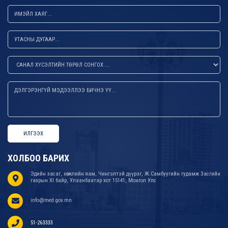
ИЛГЭЭХ
ХОЛБОО БАРИХ
Эдийн засаг, хөгжлийн яам, Чингэлтэй дүүрэг, Ж.Самбуугийн гудамж Засгийн
газрын XI байр, Улаанбаатар хот 15141, Монгол Улс
info@med.gov.mn
51-263333