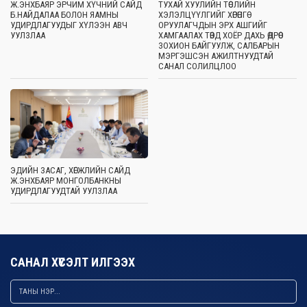
Ж.ЭНХБАЯР ЭРЧИМ ХҮЧНИЙ САЙД
ТУХАЙ ХУУЛИЙН ТӨСЛИЙН
Б.НАЙДАЛАА БОЛОН ЯАМНЫ
ХЭЛЭЛЦҮҮЛГИЙГ ХӨРӨНГӨ
УДИРДЛАГУУДЫГ ХҮЛЭЭН АВЧ
ОРУУЛАГЧДЫН ЭРХ АШГИЙГ
УУЛЗЛАА
ХАМГААЛАХ ТӨВД ХОЁР ДАХЬ ӨДРӨӨ
ЗОХИОН БАЙГУУЛЖ, САЛБАРЫН
МЭРГЭШСЭН АЖИЛТНУУДТАЙ
САНАЛ СОЛИЛЦЛОО
ЭДИЙН ЗАСАГ, ХӨГЖЛИЙН САЙД
Ж.ЭНХБАЯР МОНГОЛБАНКНЫ
УДИРДЛАГУУДТАЙ УУЛЗЛАА
САНАЛ ХҮСЭЛТ ИЛГЭЭХ