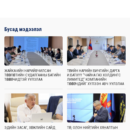
Бусад мэдээлэл
ЖАЙКА-ИЙН НАРИЙВЧИЛСАН
ТӨРИЙН НАРИЙН БИЧГИЙН ДАРГА
ТӨЛӨВЛӨЛТИЙН СУДАЛГААНЫ БАГИЙН
И.БАТХҮҮ “ЧАЙНА ГАЗ ХОЛДИНГС
ТӨЛӨӨЛӨГЧИДТЭЙ УУЛЗЛАА
ЛИМИТЕД” КОМПАНИЙН
ТӨЛӨӨЛӨГЧДИЙГ ХҮЛЭЭН АВЧ УУЛЗЛАА
ЭДИЙН ЗАСАГ, ХӨГЖЛИЙН САЙД
ТӨР, ОЛОН НИЙТИЙН ХЯНАЛТЫН