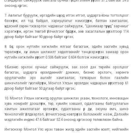
стандартыг сайжруулж байгаль орчны гүйцэтгэлийн үзүүлэлт 37.2 байгааг 59.0
оноонд хүргэх;
7. Авлигыг бууруулж, иргэдийн шүүхэд итгэх итгэл, шударга ёсны тогтолцоог
бэхжүүлж, ил тод байдал, хариуцлагыг нэмэгдүүлж, батлан хамгаалах,
үндэсний сөрөн тэсвэрлэх чадавхыг сайжруулж, “Цахимаар түрүүнд” зарчмыг
хэрэгжүүлж, иргэн төвтэй үйлчилгээг бүрдүүлж, зөв засаглалын үзүүлэлтээр 114
дүгээр байрт байгааг 90 дүгээр байрт хүргэх;
8. Бүс, орон нутгийн хөгжлийн ялгааг багасгаж, эдийн засгийн хувьд
төрөлжүүлж, хүн амын шилжилт хөдөлгөөнийг тэнцвэржүүлэх замаар орон
нутгийн хөгжлийн үзүүлэлт 0.506 байгааг 0.604 болгож нэмэгдүүлэх;
9.Бизнес эрхлэх орчныг сайжруулж, зах зээл дэх төрийн оролцоог
багасгах, шударга өрсөлдөөнийг дэмжих, бизнес эрхлэгч, хөрөнгө
оруулагчийн эрх ашгийг хамгаалах, татварын болон гаалийн
шинэчлэлийг гүнзгийрүүлж, Монгол Улсын өрсөлдөх чадварын үзүүлэлтээр 61
дүгээр байрт байгааг 50 дугаар байрт хүргэх;
10. Монгол Улсын хөгжилд оруулах шинжлэх ухаан, технологи, инновацын
хувь нэмрийг дээшлүүлж, төр, хувийн хэвшил, судалгааны байгууллагын
хамтын ажиллагааг өргөжүүлж, судалгааны үр дүн, оюуны өмч, шинэ
технологийг үйлдвэрлэл, үйлчилгээнд нэвтрүүлэх боломжийг нээж, Дэлхийн
мэдлэгийн индекс 47.6 байгааг 52.4 оноонд хүргэхээр төлөвлөсөн байна.
Ингэснээр Монгол Улс ирэх таван жилд эдийн засгийн өсөлт, нийгмийн