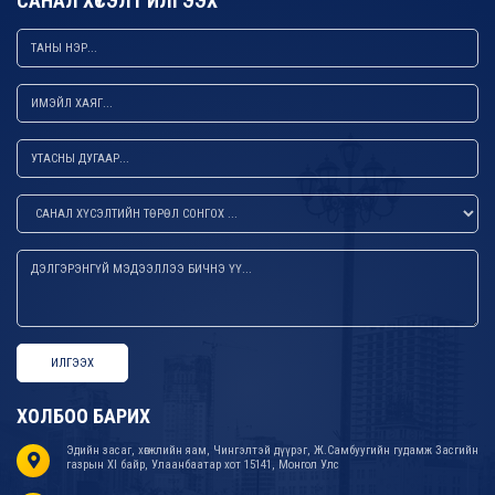
САНАЛ ХҮСЭЛТ ИЛГЭЭХ
ИЛГЭЭХ
ХОЛБОО БАРИХ
Эдийн засаг, хөгжлийн яам, Чингэлтэй дүүрэг, Ж.Самбуугийн гудамж Засгийн
газрын XI байр, Улаанбаатар хот 15141, Монгол Улс