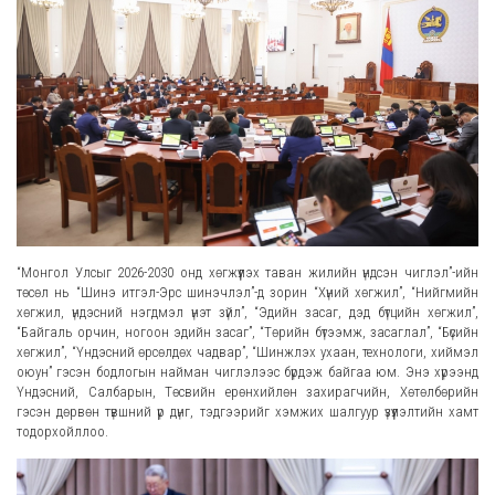
“Монгол Улсыг 2026-2030 онд хөгжүүлэх таван жилийн үндсэн чиглэл”-ийн
төсөл нь “Шинэ итгэл-Эрс шинэчлэл”-д зорин “Хүний хөгжил”, “Нийгмийн
хөгжил, үндэсний нэгдмэл үнэт зүйл”, “Эдийн засаг, дэд бүтцийн хөгжил”,
“Байгаль орчин, ногоон эдийн засаг”, “Төрийн бүтээмж, засаглал”, “Бүсийн
хөгжил”, “Үндэсний өрсөлдөх чадвар”, “Шинжлэх ухаан, технологи, хиймэл
оюун” гэсэн бодлогын найман чиглэлээс бүрдэж байгаа юм. Энэ хүрээнд
Үндэсний, Салбарын, Төсвийн ерөнхийлөн захирагчийн, Хөтөлбөрийн
гэсэн дөрвөн түвшний үр дүнг, тэдгээрийг хэмжих шалгуур үзүүлэлтийн хамт
тодорхойллоо.