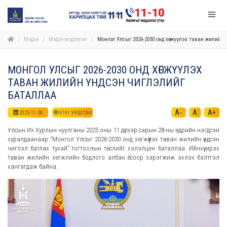
Мэдээ
Мэдээ мэдээлэл
Монгол Улсыг 2026-2030 онд хөгжүүлэх таван жилийн
МОНГОЛ УЛСЫГ 2026-2030 ОНД ХӨГЖҮҮЛЭХ
ТАВАН ЖИЛИЙН ҮНДСЭН ЧИГЛЭЛИЙГ
БАТАЛЛАА
A-
A
A+
2025-11-28
6191
УНШСАН
Улсын Их Хурлын чуулганы 2025 оны 11 дүгээр сарын 28-ны өдрийн нэгдсэн
хуралдаанаар “Монгол Улсыг 2026-2030 онд хөгжүүлэх таван жилийн үндсэн
чиглэл батлах тухай” тогтоолын төслийг хэлэлцэн баталлаа. Ийнхүү ирэх
таван жилийн хөгжлийн бодлого албан ёсоор хэрэгжиж эхлэх бэлтгэл
хангагдаж байна.