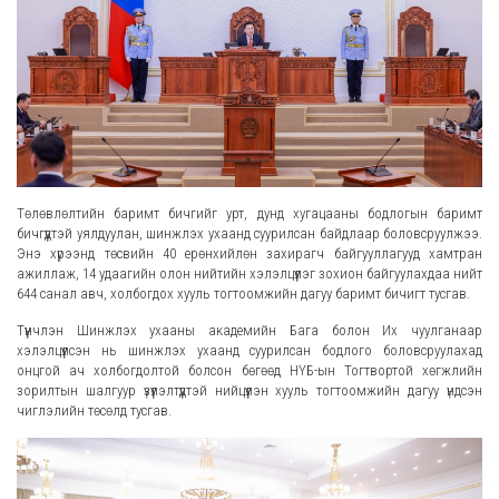
Төлөвлөлтийн баримт бичгийг урт, дунд хугацааны бодлогын баримт
бичгүүдтэй уялдуулан, шинжлэх ухаанд суурилсан байдлаар боловсруулжээ.
Энэ хүрээнд төсвийн 40 ерөнхийлөн захирагч байгууллагууд хамтран
ажиллаж, 14 удаагийн олон нийтийн хэлэлцүүлэг зохион байгуулахдаа нийт
644 санал авч, холбогдох хууль тогтоомжийн дагуу баримт бичигт тусгав.
Түүнчлэн Шинжлэх ухааны академийн Бага болон Их чуулганаар
хэлэлцүүлсэн нь шинжлэх ухаанд суурилсан бодлого боловсруулахад
онцгой ач холбогдолтой болсон бөгөөд НҮБ-ын Тогтвортой хөгжлийн
зорилтын шалгуур үзүүлэлтүүдтэй нийцүүлэн хууль тогтоомжийн дагуу үндсэн
чиглэлийн төсөлд тусгав.