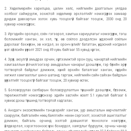
2. Хөдөлмөрийн харилцаа, цалин хөлс, нийгмийн даатгалын уялдаа
холбоог сайжруулж, зохистой хөдөлмөр эрхлэлтийг нэмэгдүүлэх замаар
дундаж давхаргын эзлэх хувь тооцохгүй байгааг тооцож, 2030 онд 20
хувиар нэмэгдүүлэх;
3. Иргэдийн оролцоо, соён гэгээрэл, хамтын хариуцлагыг нэмэгдүүлж, тэгш
боломжийг ханган, эх хэл, түүх, өв соёлоо дээдэлсэн үндэсний соёлын
дархлааг бэхжүүлэн, эв нэгдэл, эх оронч үзлийг бататган, үндэсний нэгдмэл
үнэт зүйлсийн үзүүлэлт 2021 онд 49 хувь байгааг 55 хувьд хүргэх;
4. Эрүүл, аюулгүй амьдрах орчин, хүртээмжтэй орон сууц, чанартай нийгмийн
хамгааллын үйлчилгээгээр амьдралын чанарыг дээшлүүлж, гэр бүлийн эрүүл
тогтвортой байдлыг дэмжиж, хүний эрхийн баталгааг ханган, хүүхдийн
хөгжил хамгааллыг шинэ шатанд гаргаж, нийгмийн сайн сайхан байдлын
үзүүлэлтийг тооцохгүй байгааг тооцож, 20 хувиар өсгөх;
5. Боловсруулах салбарын боловсруулалтын түвшнийг дээшлүүлж, бүтээмж,
төрөлжилтийг нэмэгдүүлснээр эдийн засгийн өсөлт 5.1 хувьтай байгааг 6
хувиас дээш түвшинд тогтвортой хадгалах;
6. Анхдагч экосистемийн тэнцвэрийг хангаж, уур амьсгалын өөрчлөлтийг
сааруулж, байгалийн нөөц баялгийн нөхөн сэргээлт, зохистой ашиглалтыг
дэмжин, байгаль орчинд ээлтэй дэвшилтэт технологи нэвтрүүлж,
үйлдвэрлэл, хэрэглээнээс үүсэх бохирдол, хаягдлыг бууруулж, орчны чанар