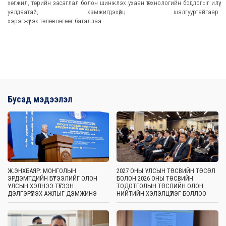
хөгжил, төрийн засаглал болон шинжлэх ухаан технологийн бодлогыг илүү
уялдаатай, хэмжигдэхүйц шалгууртайгаар
хэрэгжүүлэх төлөвлөгөөг баталлаа.
Бусад мэдээлэл
Ж.ЭНХБАЯР: МОНГОЛЫН
2027 ОНЫ УЛСЫН ТӨСВИЙН ТӨСӨЛ
ЭРДЭМТДИЙН БҮТЭЭЛИЙГ ОЛОН
БОЛОН 2026 ОНЫ ТӨСВИЙН
УЛСЫН ХЭЛНЭЭ ТҮГЭЭН
ТОДОТГОЛЫН ТӨСЛИЙН ОЛОН
ДЭЛГЭРҮҮЛЭХ АЖЛЫГ ДЭМЖИНЭ
НИЙТИЙН ХЭЛЭЛЦҮҮЛЭГ БОЛЛОО