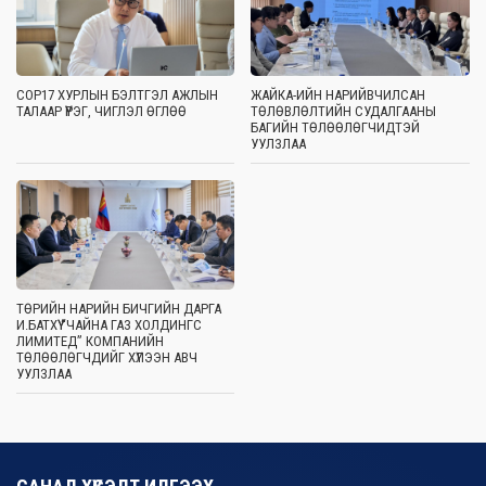
COP17 ХУРЛЫН БЭЛТГЭЛ АЖЛЫН
ЖАЙКА-ИЙН НАРИЙВЧИЛСАН
ТАЛААР ҮҮРЭГ, ЧИГЛЭЛ ӨГЛӨӨ
ТӨЛӨВЛӨЛТИЙН СУДАЛГААНЫ
БАГИЙН ТӨЛӨӨЛӨГЧИДТЭЙ
УУЛЗЛАА
ТӨРИЙН НАРИЙН БИЧГИЙН ДАРГА
И.БАТХҮҮ “ЧАЙНА ГАЗ ХОЛДИНГС
ЛИМИТЕД” КОМПАНИЙН
ТӨЛӨӨЛӨГЧДИЙГ ХҮЛЭЭН АВЧ
УУЛЗЛАА