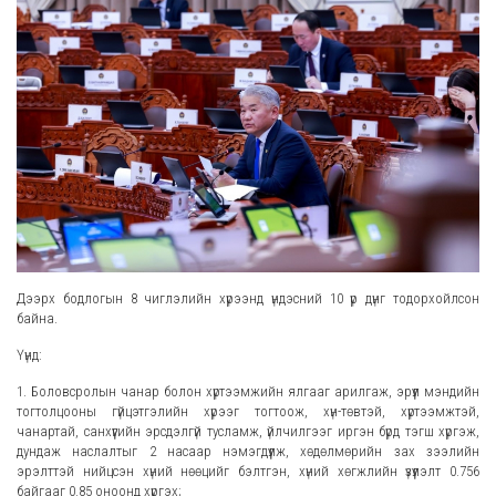
Дээрх бодлогын 8 чиглэлийн хүрээнд үндэсний 10 үр дүнг тодорхойлсон
байна.
Үүнд:
1. Боловсролын чанар болон хүртээмжийн ялгааг арилгаж, эрүүл мэндийн
тогтолцооны гүйцэтгэлийн хүрээг тогтоож, хүн-төвтэй, хүртээмжтэй,
чанартай, санхүүгийн эрсдэлгүй тусламж, үйлчилгээг иргэн бүрд тэгш хүргэж,
дундаж наслалтыг 2 насаар нэмэгдүүлж, хөдөлмөрийн зах зээлийн
эрэлттэй нийцсэн хүний нөөцийг бэлтгэн, хүний хөгжлийн үзүүлэлт 0.756
байгааг 0.85 оноонд хүргэх;